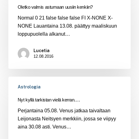
astumaan
Oletko valmis astumaan uusiin kenkiin?
uusiin
Normal 0 21 false false false FI X-NONE X-
kenkiin?
NONE Lauantaina 13.08. päättyy maaliskuun
loppupuolella alkanut…
Lucetia
12.08.2016
Nyt
Astrologia
kyllä
tarkistan
Nyt kyllä tarkistan vielä kerran….
vielä
Perjantaina 05.08. Venus jatkaa taivaltaan
kerran….
Leijonasta Neitsyen merkkiin, jossa se viipyy
aina 30.08 asti. Venus…