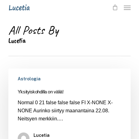
Skip
Menu
to
main
All Posts By
content
Lucetia
Yksityiskohdilla
Astrologia
on
väliä!
Yksityiskohdilla on väliä!
Normal 0 21 false false false FI X-NONE X-
NONE Aurinko siirtyy maanantaina 22.08.
Neitsyen merkkiin.…
Lucetia