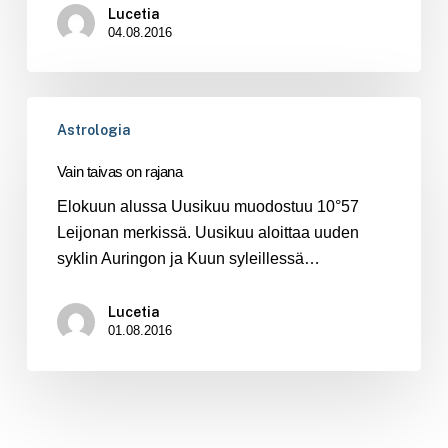
Lucetia
04.08.2016
Vain
Astrologia
taivas
on
Vain taivas on rajana
rajana
Elokuun alussa Uusikuu muodostuu 10°57
Leijonan merkissä. Uusikuu aloittaa uuden
syklin Auringon ja Kuun syleillessä…
Lucetia
01.08.2016