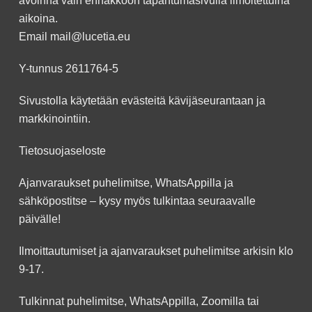
avoinna vain ennakkoon
tapahtumasivulla
ilmoitettuina
aikoina.
Email
mail@lucetia.eu
Y-tunnus 2611764-5
Sivustolla käytetään evästeitä kävijäseurantaan ja
markkinointiin.
Tietosuojaseloste
Ajanvaraukset puhelimitse, WhatsAppilla ja
sähköpostitse – kysy myös tulkintaa seuraavalle
päivälle!
Ilmoittautumiset ja ajanvaraukset puhelimitse arkisin klo
9-17.
Tulkinnat puhelimitse, WhatsAppilla, Zoomilla tai