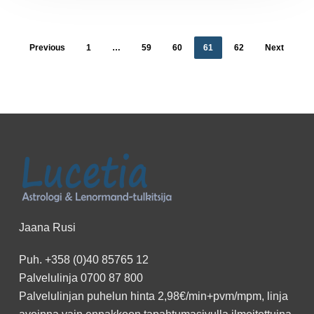
Previous
1
…
59
60
61
62
Next
Jaana Rusi
Puh.
+358 (0)40 85765 12
Palvelulinja
0700 87 800
Palvelulinjan puhelun hinta 2,98€/min+pvm/mpm, linja