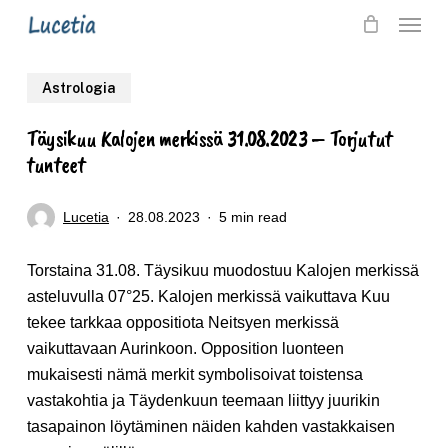
Skip
Menu
to
main
Astrologia
content
Täysikuu Kalojen merkissä 31.08.2023 – Torjutut
tunteet
Lucetia
28.08.2023
5 min read
Torstaina 31.08. Täysikuu muodostuu Kalojen merkissä
asteluvulla 07°25. Kalojen merkissä vaikuttava Kuu
tekee tarkkaa oppositiota Neitsyen merkissä
vaikuttavaan Aurinkoon. Opposition luonteen
mukaisesti nämä merkit symbolisoivat toistensa
vastakohtia ja Täydenkuun teemaan liittyy juurikin
tasapainon löytäminen näiden kahden vastakkaisen