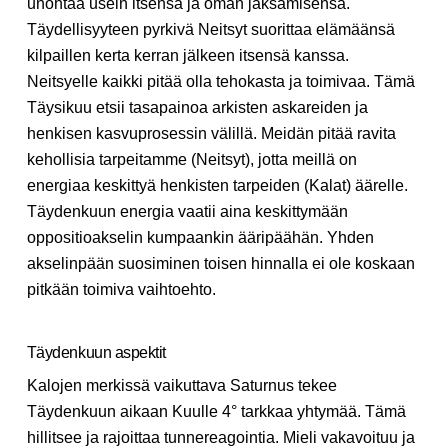
unohtaa usein itsensä ja oman jaksamisensa.
Täydellisyyteen pyrkivä Neitsyt suorittaa elämäänsä
kilpaillen kerta kerran jälkeen itsensä kanssa.
Neitsyelle kaikki pitää olla tehokasta ja toimivaa. Tämä
Täysikuu etsii tasapainoa arkisten askareiden ja
henkisen kasvuprosessin välillä. Meidän pitää ravita
kehollisia tarpeitamme (Neitsyt), jotta meillä on
energiaa keskittyä henkisten tarpeiden (Kalat) äärelle.
Täydenkuun energia vaatii aina keskittymään
oppositioakselin kumpaankin ääripäähän. Yhden
akselinpään suosiminen toisen hinnalla ei ole koskaan
pitkään toimiva vaihtoehto.
Täydenkuun aspektit
Kalojen merkissä vaikuttava Saturnus tekee
Täydenkuun aikaan Kuulle 4° tarkkaa yhtymää. Tämä
hillitsee ja rajoittaa tunnereagointia. Mieli vakavoituu ja