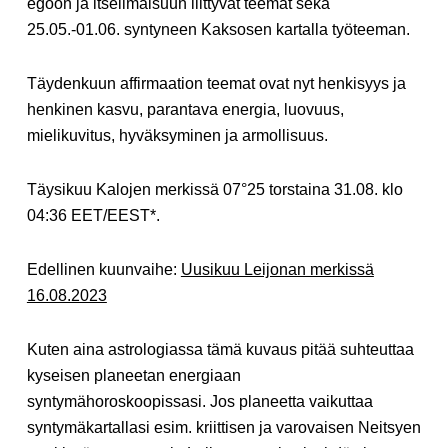
egoon ja itseilmaisuun liittyvät teemat sekä
25.05.-01.06. syntyneen Kaksosen kartalla työteeman.
Täydenkuun affirmaation teemat ovat nyt henkisyys ja
henkinen kasvu, parantava energia, luovuus,
mielikuvitus, hyväksyminen ja armollisuus.
Täysikuu Kalojen merkissä 07°25 torstaina 31.08. klo
04:36 EET/EEST*.
Edellinen kuunvaihe:
Uusikuu Leijonan merkissä
16.08.2023
Kuten aina astrologiassa tämä kuvaus pitää suhteuttaa
kyseisen planeetan energiaan
syntymähoroskoopissasi. Jos planeetta vaikuttaa
syntymäkartallasi esim. kriittisen ja varovaisen Neitsyen