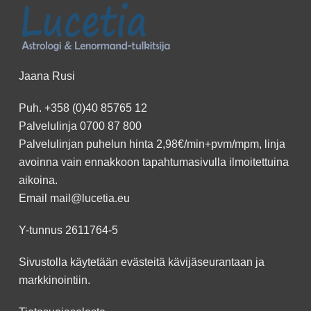
Jaana Rusi
Puh.
+358 (0)40 85765 12
Palvelulinja
0700 87 800
Palvelulinjan puhelun hinta 2,98€/min+pvm/mpm, linja
avoinna vain ennakkoon
tapahtumasivulla
ilmoitettuina
aikoina.
Email
mail@lucetia.eu
Y-tunnus 2611764-5
Sivustolla käytetään evästeitä kävijäseurantaan ja
markkinointiin.