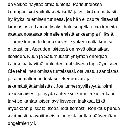
on vaikea näyttää omia tunteita. Parisuhteessa
kumppani voi vaikuttaa etäiseltä ja voit kokea herkästi
hylätyksi tulemisen tunnetta, jos hän ei osoita riittävästi
kiinnostusta. Tämän lisäksi halu suojella omia tunteita
saattaa nostattaa pinnalle entistä ankeampia fiiliksiä.
Tilanne tuntuu todennäköisesti synkemmältä kuin se
oikeasti on. Apeuden iskiessä on hyvä ottaa aikaa
itselleen. Kuun ja Saturnuksen yhtymän energiaa
kannattaa käyttää tunteiden realistiseen läpikäymiseen.
Ole rehellinen omissa tunteissasi, ota vastuu sanoistasi
ja sanomattomuudestasi, tekemisistäsi ja
tekemättäjättämisistäsi. Jos tunnet syyllisyyttä, toimi
aikuismaisesti ja pyydä anteeksi. Sinun ei kuitenkaan
tarvitse kantaa toisen syyllisyyden taakkaa. Eikä
myöskään piiskata itseäsi loputtomasti. Rohkeus puhua
avoimesti haavoittuneista tunteista auttaa pääsemään
ongelmien yli.