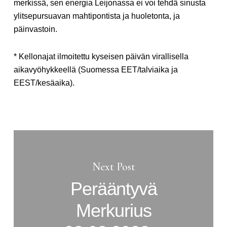
merkissä, sen energia Leijonassa ei voi tehdä sinusta
ylitsepursuavan mahtipontista ja huoletonta, ja
päinvastoin.
* Kellonajat ilmoitettu kyseisen päivän virallisella
aikavyöhykkeellä (Suomessa EET/talviaika ja
EEST/kesäaika).
Next Post
Perääntyvä
Merkurius