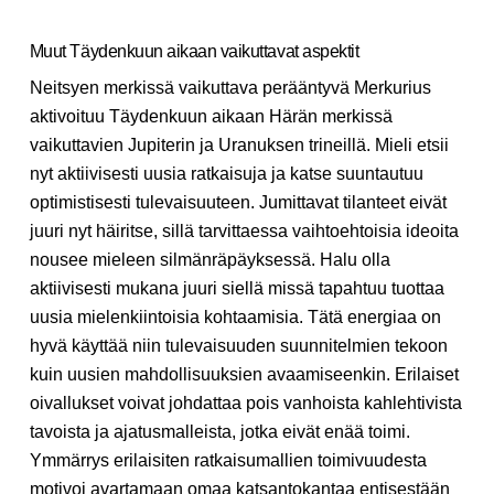
Muut Täydenkuun aikaan vaikuttavat aspektit
Neitsyen merkissä vaikuttava perääntyvä Merkurius
aktivoituu Täydenkuun aikaan Härän merkissä
vaikuttavien Jupiterin ja Uranuksen trineillä. Mieli etsii
nyt aktiivisesti uusia ratkaisuja ja katse suuntautuu
optimistisesti tulevaisuuteen. Jumittavat tilanteet eivät
juuri nyt häiritse, sillä tarvittaessa vaihtoehtoisia ideoita
nousee mieleen silmänräpäyksessä. Halu olla
aktiivisesti mukana juuri siellä missä tapahtuu tuottaa
uusia mielenkiintoisia kohtaamisia. Tätä energiaa on
hyvä käyttää niin tulevaisuuden suunnitelmien tekoon
kuin uusien mahdollisuuksien avaamiseenkin. Erilaiset
oivallukset voivat johdattaa pois vanhoista kahlehtivista
tavoista ja ajatusmalleista, jotka eivät enää toimi.
Ymmärrys erilaisiten ratkaisumallien toimivuudesta
motivoi avartamaan omaa katsantokantaa entisestään