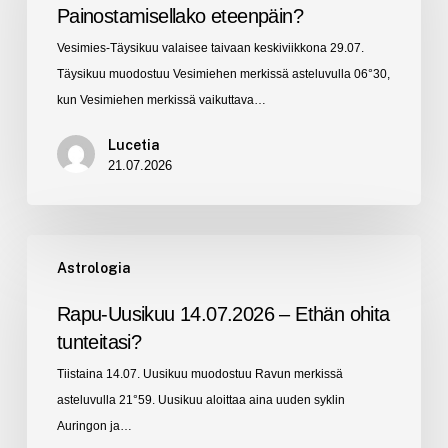
Painostamisellako eteenpäin?
Painostamisellako
Vesimies-Täysikuu valaisee taivaan keskiviikkona 29.07.
eteenpäin?
Täysikuu muodostuu Vesimiehen merkissä asteluvulla 06°30,
kun Vesimiehen merkissä vaikuttava…
Lucetia
21.07.2026
Rapu-
Astrologia
Uusikuu
14.07.2026
Rapu-Uusikuu 14.07.2026 – Ethän ohita
–
tunteitasi?
Ethän
Tiistaina 14.07. Uusikuu muodostuu Ravun merkissä
ohita
asteluvulla 21°59. Uusikuu aloittaa aina uuden syklin
tunteitasi?
Auringon ja…