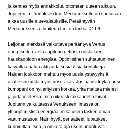
ja kenties myös ennakkoluulottomaan uuteen alkuun.
Jupiterin ja Uranuksen trini Merkuriukselle on suotuisaa
aikaa uusille aluevaltauksille. Perääntyvän
Merkuriuksen ja Jupiterin trini on tarkka 04.09.
Leijonan merkissä vaikuttava perääntyvä Venus
energisoituu vielä Jupiterin neliöstä nostattaen
hauskanpidon energiaa. Optimistinen suhtautuminen
kasvattaa halua aktivoida sosiaalisia kontakteja.
Näiden joukkoon mahtuu myös uusia ystävyyksiä,
osalle sinkuista myös uusi rakas. Jos halusi löytää uusi
kumppani on nyt erityisen korkea, yritä malttaa mielesi
ja pidä mielessä, mitä oikeasti rakkaudelta toivot.
Jupiterin vaikuttaessa Venukseen ilmassa on
yltiöoptimistista energiaa, mikä usein laskee omaa
vaatimustasoa. Näin hyvät periaatteet, lupaukset
kunnioittaa itseä ja omia rajoja usein unohtuvat.