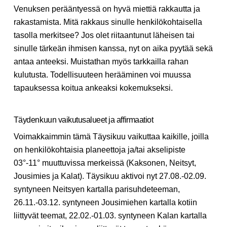
Venuksen perääntyessä on hyvä miettiä rakkautta ja
rakastamista. Mitä rakkaus sinulle henkilökohtaisella
tasolla merkitsee? Jos olet riitaantunut läheisen tai
sinulle tärkeän ihmisen kanssa, nyt on aika pyytää sekä
antaa anteeksi. Muistathan myös tarkkailla rahan
kulutusta. Todellisuuteen herääminen voi muussa
tapauksessa koitua ankeaksi kokemukseksi.
Täydenkuun vaikutusalueet ja affirmaatiot
Voimakkaimmin tämä Täysikuu vaikuttaa kaikille, joilla
on henkilökohtaisia planeettoja ja/tai akselipiste
03°-11° muuttuvissa merkeissä (Kaksonen, Neitsyt,
Jousimies ja Kalat). Täysikuu aktivoi nyt 27.08.-02.09.
syntyneen Neitsyen kartalla parisuhdeteeman,
26.11.-03.12. syntyneen Jousimiehen kartalla kotiin
liittyvät teemat, 22.02.-01.03. syntyneen Kalan kartalla