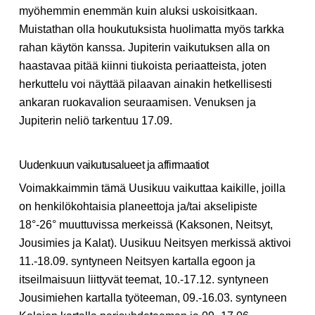
myöhemmin enemmän kuin aluksi uskoisitkaan.
Muistathan olla houkutuksista huolimatta myös tarkka
rahan käytön kanssa. Jupiterin vaikutuksen alla on
haastavaa pitää kiinni tiukoista periaatteista, joten
herkuttelu voi näyttää pilaavan ainakin hetkellisesti
ankaran ruokavalion seuraamisen. Venuksen ja
Jupiterin neliö tarkentuu 17.09.
Uudenkuun vaikutusalueet ja affirmaatiot
Voimakkaimmin tämä Uusikuu vaikuttaa kaikille, joilla
on henkilökohtaisia planeettoja ja/tai akselipiste
18°-26° muuttuvissa merkeissä (Kaksonen, Neitsyt,
Jousimies ja Kalat). Uusikuu Neitsyen merkissä aktivoi
11.-18.09. syntyneen Neitsyen kartalla egoon ja
itseilmaisuun liittyvät teemat, 10.-17.12. syntyneen
Jousimiehen kartalla työteeman, 09.-16.03. syntyneen