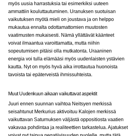
myös uusia harrastuksia tai esimerkiksi uuteen
ammattiin kouluttautuminen. Uranuksen suotuisan
vaikutuksen myötä mieli on joustava ja on helppo
mukautua ennalta odottamattomien muutosten
vaatimusten mukaisesti. Nämä yllättävät käänteet
voivat ilmaantua varoittamatta, mutta niihin
sopeutumisen pitäisi olla mutkatonta. Uraaninen
energia voi tulla elämääsi myös uudenlaisten ystävien
kautta. Nyt on myös hyvä aika irrottautua huonoista
tavoista tai epäterveistä ihmissuhteista.
Muut Uudenkuun aikaan vaikuttavat aspektit
Juuri ennen suunnan vaihtoa Neitsyen merkissä
seisahtunut Merkurius aktivoituu Kalojen merkissä
vaikuttavan Saturnuksen väljästä oppositiosta vaatien
vakavaa pohdintaa ja realiteettien tarkastelua. Ajatukset
voivat nyt taipua negatiivisuuden puolelle, mutta tätä