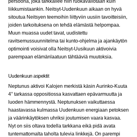
persoona, joka tarkkailee niin ruokavaliotaan kuin
liikkumistaankin. Neitsyt-Uudenkuun aikaan on hyvä
sitoutua Neitsyen teemoihin liittyviin uusiin tavoitteisiin,
joiden tarkoituksena on tehdä elämästä helpompaa.
Muun muassa uudet tavat, uudistettu
ravitsemussuunnitelma tai kunto-ohjelma ja ajankäytön
optimointi voisivat olla Neitsyt-Uusikuun aktivoivia
parempaan elämänlaatuun tähtääviä muutoksia.
Uudenkuun aspektit
Neptunus aktivoi Kalojen merkistä käsin Aurinko-Kuuta
4° tarkassa oppositiossa kasvattaen epävarmuutta ja
luoden hämmennystä. Neptunuksen vaikuttaessa
haastavassa kulmassa Uudenkuun energiaan petoksen
ja väärinkäytöksen uhriksi joutumisen vaara kasvaa.
Nyt on siis oltava todella tarkkana eikä pidä avata
tuntemattomalta taholta tulevia linkkejä. On parempi