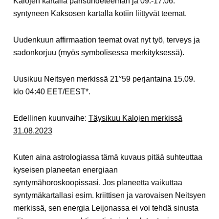
Kalojen kartalla parisuhdeteeman ja 09.-17.06.
syntyneen Kaksosen kartalla kotiin liittyvät teemat.
Uudenkuun affirmaation teemat ovat nyt työ, terveys ja
sadonkorjuu (myös symbolisessa merkityksessä).
Uusikuu Neitsyen merkissä 21°59 perjantaina 15.09.
klo 04:40 EET/EEST*.
Edellinen kuunvaihe:
Täysikuu Kalojen merkissä
31.08.2023
Kuten aina astrologiassa tämä kuvaus pitää suhteuttaa
kyseisen planeetan energiaan
syntymähoroskoopissasi. Jos planeetta vaikuttaa
syntymäkartallasi esim. kriittisen ja varovaisen Neitsyen
merkissä, sen energia Leijonassa ei voi tehdä sinusta