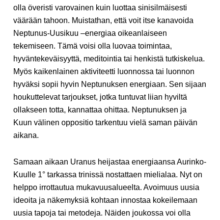
olla överisti varovainen kuin luottaa sinisilmäisesti
väärään tahoon. Muistathan, että voit itse kanavoida
Neptunus-Uusikuu –energiaa oikeanlaiseen
tekemiseen. Tämä voisi olla luovaa toimintaa,
hyväntekeväisyyttä, meditointia tai henkistä tutkiskelua.
Myös kaikenlainen aktiviteetti luonnossa tai luonnon
hyväksi sopii hyvin Neptunuksen energiaan. Sen sijaan
houkuttelevat tarjoukset, jotka tuntuvat liian hyviltä
ollakseen totta, kannattaa ohittaa. Neptunuksen ja
Kuun välinen oppositio tarkentuu vielä saman päivän
aikana.
Samaan aikaan Uranus heijastaa energiaansa Aurinko-
Kuulle 1° tarkassa trinissä nostattaen mielialaa. Nyt on
helppo irrottautua mukavuusalueelta. Avoimuus uusia
ideoita ja näkemyksiä kohtaan innostaa kokeilemaan
uusia tapoja tai metodeja. Näiden joukossa voi olla