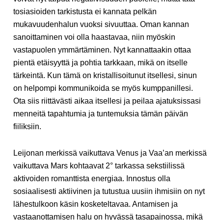
tosiasioiden tarkistusta ei kannata pelkän
mukavuudenhalun vuoksi sivuuttaa. Oman kannan
sanoittaminen voi olla haastavaa, niin myöskin
vastapuolen ymmärtäminen. Nyt kannattaakin ottaa
pientä etäisyyttä ja pohtia tarkkaan, mikä on itselle
tärkeintä. Kun tämä on kristallisoitunut itsellesi, sinun
on helpompi kommunikoida se myös kumppanillesi.
Ota siis riittävästi aikaa itsellesi ja peilaa ajatuksissasi
menneitä tapahtumia ja tuntemuksia tämän päivän
fiiliksiin.
Leijonan merkissä vaikuttava Venus ja Vaa’an merkissä
vaikuttava Mars kohtaavat 2° tarkassa sekstiilissä
aktivoiden romanttista energiaa. Innostus olla
sosiaalisesti aktiivinen ja tutustua uusiin ihmisiin on nyt
lähestulkoon käsin kosketeltavaa. Antamisen ja
vastaanottamisen halu on hyvässä tasapainossa, mikä