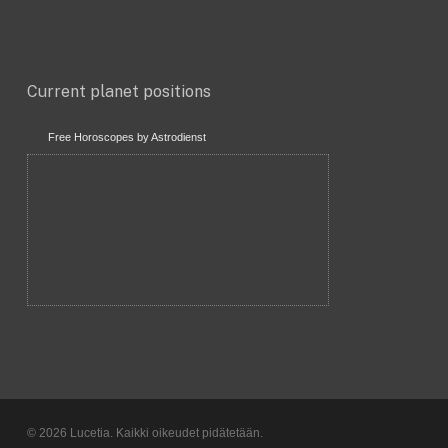
Current planet positions
Free Horoscopes by Astrodienst
© 2026 Lucetia. Kaikki oikeudet pidätetään.