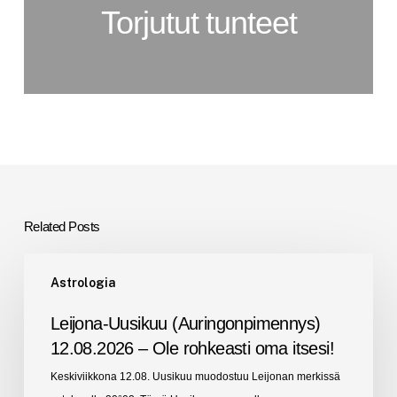
Torjutut tunteet
Related Posts
Leijona-
Astrologia
Uusikuu
(Auringonpimennys)
Leijona-Uusikuu (Auringonpimennys)
12.08.2026
12.08.2026 – Ole rohkeasti oma itsesi!
–
Keskiviikkona 12.08. Uusikuu muodostuu Leijonan merkissä
Ole