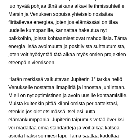
luo hyvää pohjaa tänä aikana alkaville ihmissuhteille.
Marsin ja Venuksen sopuisa yhteiselo nostattaa
flirttailevaa energiaa, joten jos elämässäsi on tilaa
uudelle kumppanille, kannattaa hakeutua nyt
paikkoihin, joissa kohtaamiset ovat mahdollisia. Tämä
energia lisää avoimuutta ja positiivista suhtautumista,
joten voit hyödyntää tätä aikaa myös omien projektien
eteenpäin viemiseen.
Härän merkissä vaikuttavan Jupiterin 1° tarkka neliö
Venukselle nostattaa ilmapiiriä ja innostaa juhlintaan.
Mieli on nyt optimistinen ja avoin uusille kohtaamisille.
Muista kuitenkin pitää kiinni omista periaatteistasi,
etenkin jos olet etsimässä itsellesi uutta
elämänkumppania. Jupiterin taipumus vetää överiksi
voi madaltaa omia standardeja ja voit alkaa katsoa
asioita liiaksi sormiesi läpi. Tämä saattaa kaduttaa