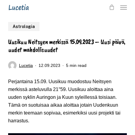
Skip
Menu
to
main
Astrologia
content
Uusikuu Neitsyen merkissä 15.09.2023 – Uusi päivä,
uudet mahdollisuudet
Lucetia
12.09.2023
5 min read
Perjantaina 15.09. Uusikuu muodostuu Neitsyen
merkissä asteluvulla 21°59. Uusikuu aloittaa aina
uuden syklin Auringon ja Kuun syleillessä toisiaan.
Tämä on suotuisaa aikaa aloittaa jotain Uudenkuun
merkin teemaan sopivaa, esimerkiksi uusi projekti tai
harrastus.