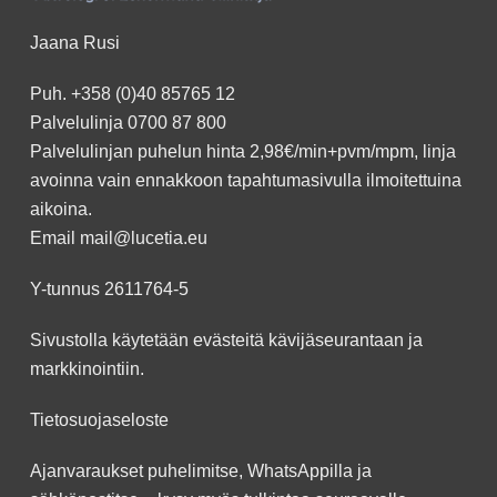
Jaana Rusi
Puh.
+358 (0)40 85765 12
Palvelulinja
0700 87 800
Palvelulinjan puhelun hinta 2,98€/min+pvm/mpm, linja
avoinna vain ennakkoon
tapahtumasivulla
ilmoitettuina
aikoina.
Email
mail@lucetia.eu
Y-tunnus 2611764-5
Sivustolla käytetään evästeitä kävijäseurantaan ja
markkinointiin.
Tietosuojaseloste
Ajanvaraukset puhelimitse, WhatsAppilla ja