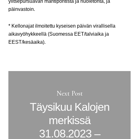
ylitsepursuavan mahtipontista ja huoletonta, ja
päinvastoin.
* Kellonajat ilmoitettu kyseisen päivän virallisella
aikavyöhykkeellä (Suomessa EET/talviaika ja
EEST/kesäaika).
Next Post
Täysikuu Kalojen
merkissä
31.08.2023 –