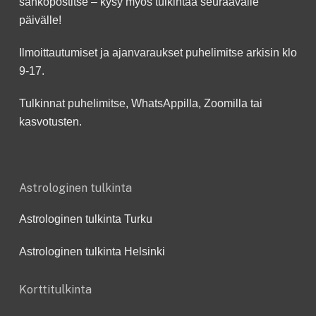
sähköpostitse – kysy myös tulkintaa seuraavalle
päivälle!
Ilmoittautumiset ja ajanvaraukset puhelimitse arkisin klo
9-17.
Tulkinnat puhelimitse, WhatsAppilla, Zoomilla tai
kasvotusten.
Astrologinen tulkinta
Astrologinen tulkinta Turku
Astrologinen tulkinta Helsinki
Korttitulkinta