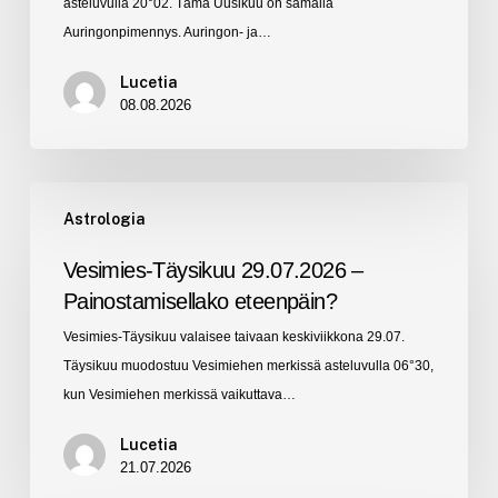
asteluvulla 20°02. Tämä Uusikuu on samalla
rohkeasti
Auringonpimennys. Auringon- ja…
oma
itsesi!
Lucetia
08.08.2026
Vesimies-
Astrologia
Täysikuu
29.07.2026
Vesimies-Täysikuu 29.07.2026 –
–
Painostamisellako eteenpäin?
Painostamisellako
Vesimies-Täysikuu valaisee taivaan keskiviikkona 29.07.
eteenpäin?
Täysikuu muodostuu Vesimiehen merkissä asteluvulla 06°30,
kun Vesimiehen merkissä vaikuttava…
Lucetia
21.07.2026