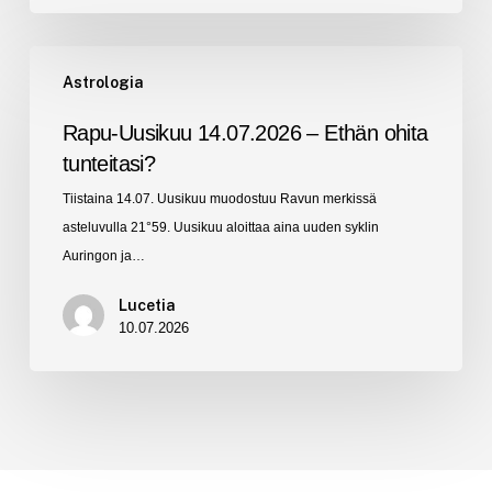
Rapu-
Astrologia
Uusikuu
14.07.2026
Rapu-Uusikuu 14.07.2026 – Ethän ohita
–
tunteitasi?
Ethän
Tiistaina 14.07. Uusikuu muodostuu Ravun merkissä
ohita
asteluvulla 21°59. Uusikuu aloittaa aina uuden syklin
tunteitasi?
Auringon ja…
Lucetia
10.07.2026