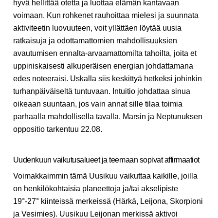
hyvä hellittää otetta ja luottaa elämän kantavaan
voimaan. Kun rohkenet rauhoittaa mielesi ja suunnata
aktiviteetin luovuuteen, voit yllättäen löytää uusia
ratkaisuja ja odottamattomien mahdollisuuksien
avautumisen ennalta-arvaamattomilta tahoilta, joita et
uppiniskaisesti alkuperäisen energian johdattamana
edes noteeraisi. Uskalla siis keskittyä hetkeksi johinkin
turhanpäiväiseltä tuntuvaan. Intuitio johdattaa sinua
oikeaan suuntaan, jos vain annat sille tilaa toimia
parhaalla mahdollisella tavalla. Marsin ja Neptunuksen
oppositio tarkentuu 22.08.
Uudenkuun vaikutusalueet ja teemaan sopivat affirmaatiot
Voimakkaimmin tämä Uusikuu vaikuttaa kaikille, joilla
on henkilökohtaisia planeettoja ja/tai akselipiste
19°-27° kiinteissä merkeissä (Härkä, Leijona, Skorpioni
ja Vesimies). Uusikuu Leijonan merkissä aktivoi