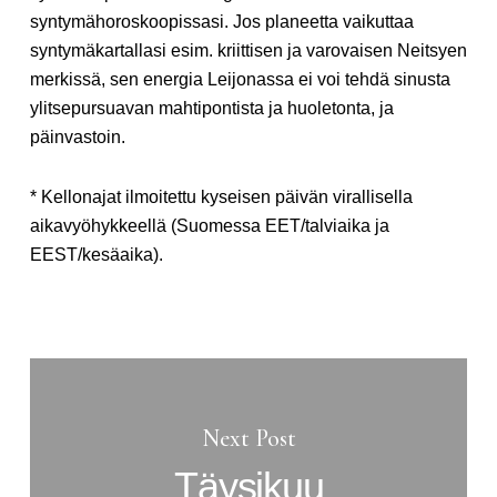
syntymähoroskoopissasi. Jos planeetta vaikuttaa
syntymäkartallasi esim. kriittisen ja varovaisen Neitsyen
merkissä, sen energia Leijonassa ei voi tehdä sinusta
ylitsepursuavan mahtipontista ja huoletonta, ja
päinvastoin.
* Kellonajat ilmoitettu kyseisen päivän virallisella
aikavyöhykkeellä (Suomessa EET/talviaika ja
EEST/kesäaika).
Next Post
Täysikuu