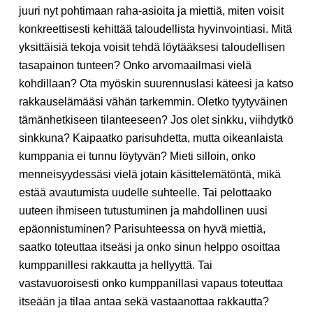
juuri nyt pohtimaan raha-asioita ja miettiä, miten voisit
konkreettisesti kehittää taloudellista hyvinvointiasi. Mitä
yksittäisiä tekoja voisit tehdä löytääksesi taloudellisen
tasapainon tunteen? Onko arvomaailmasi vielä
kohdillaan? Ota myöskin suurennuslasi käteesi ja katso
rakkauselämääsi vähän tarkemmin. Oletko tyytyväinen
tämänhetkiseen tilanteeseen? Jos olet sinkku, viihdytkö
sinkkuna? Kaipaatko parisuhdetta, mutta oikeanlaista
kumppania ei tunnu löytyvän? Mieti silloin, onko
menneisyydessäsi vielä jotain käsittelemätöntä, mikä
estää avautumista uudelle suhteelle. Tai pelottaako
uuteen ihmiseen tutustuminen ja mahdollinen uusi
epäonnistuminen? Parisuhteessa on hyvä miettiä,
saatko toteuttaa itseäsi ja onko sinun helppo osoittaa
kumppanillesi rakkautta ja hellyyttä. Tai
vastavuoroisesti onko kumppanillasi vapaus toteuttaa
itseään ja tilaa antaa sekä vastaanottaa rakkautta?