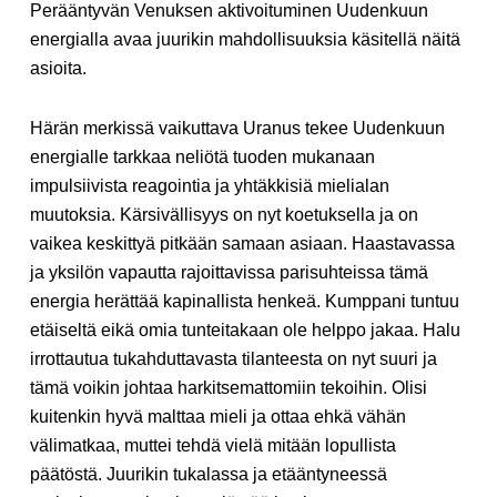
Perääntyvän Venuksen aktivoituminen Uudenkuun
energialla avaa juurikin mahdollisuuksia käsitellä näitä
asioita.
Härän merkissä vaikuttava Uranus tekee Uudenkuun
energialle tarkkaa neliötä tuoden mukanaan
impulsiivista reagointia ja yhtäkkisiä mielialan
muutoksia. Kärsivällisyys on nyt koetuksella ja on
vaikea keskittyä pitkään samaan asiaan. Haastavassa
ja yksilön vapautta rajoittavissa parisuhteissa tämä
energia herättää kapinallista henkeä. Kumppani tuntuu
etäiseltä eikä omia tunteitakaan ole helppo jakaa. Halu
irrottautua tukahduttavasta tilanteesta on nyt suuri ja
tämä voikin johtaa harkitsemattomiin tekoihin. Olisi
kuitenkin hyvä malttaa mieli ja ottaa ehkä vähän
välimatkaa, muttei tehdä vielä mitään lopullista
päätöstä. Juurikin tukalassa ja etääntyneessä