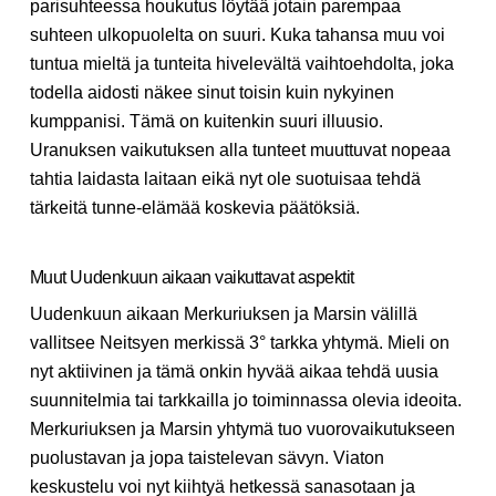
parisuhteessa houkutus löytää jotain parempaa
suhteen ulkopuolelta on suuri. Kuka tahansa muu voi
tuntua mieltä ja tunteita hivelevältä vaihtoehdolta, joka
todella aidosti näkee sinut toisin kuin nykyinen
kumppanisi. Tämä on kuitenkin suuri illuusio.
Uranuksen vaikutuksen alla tunteet muuttuvat nopeaa
tahtia laidasta laitaan eikä nyt ole suotuisaa tehdä
tärkeitä tunne-elämää koskevia päätöksiä.
Muut Uudenkuun aikaan vaikuttavat aspektit
Uudenkuun aikaan Merkuriuksen ja Marsin välillä
vallitsee Neitsyen merkissä 3° tarkka yhtymä. Mieli on
nyt aktiivinen ja tämä onkin hyvää aikaa tehdä uusia
suunnitelmia tai tarkkailla jo toiminnassa olevia ideoita.
Merkuriuksen ja Marsin yhtymä tuo vuorovaikutukseen
puolustavan ja jopa taistelevan sävyn. Viaton
keskustelu voi nyt kiihtyä hetkessä sanasotaan ja