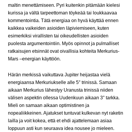
maltin menettämiseen. Pyri kuitenkin pitämään kielesi
kurissa ja vältä tarpeettoman töykeää tai loukkaavaa
kommentointia. Tätä energiaa on hyvä käyttää ennen
kaikkea vaikeiden asioiden läpiviemiseen, kuten
esimerkiksi virallisten tai oikeudellisten asioiden
puolesta argumentointiin. Myös opinnot ja pulmalliset
ratkaisujen etsinnät ovat oivallisia kohteita Merkurius-
Mars –energian käyttöön.
Härän merkissä vaikuttava Jupiter heijastaa vielä
energiaansa Merkuriukselle alle 5° trinissä. Samaan
aikaan Merkurius lähestyy Uranusta trinissä niiden
välisen aspektin ollessa Uudenkuun aikaan 3° tarkka.
Mieli on samaan aikaan optimistinen ja
nopealiikkeinen. Ajatukset tuntuvat kulkevan nyt raketin
lailla ja voit kokea, että et ehdi ajattelemaan asiaa
loppuun asti kun seuraava idea nousee jo mieleen.