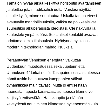
Tämä on hyvää aikaa keskittyä horisontin avartamiseen
ja aloittaa jotain radikaalisti uutta. Vaistosi näyttää
sinulle kyllä, minne suuntautua. Uskalla tarttua eteesi
avautuviin mahdollisuuksiin, vaikka ne poikkeaisivat
suurestikin alkuperäisistä ideoistasi. Ole näkyvillä ja
kuulostele ympäristöäsi. Sosiaaliset kontaktit avaavat
odottamattomia tilaisuuksia. Hyödynnä nyt kaikkia
modernin teknologian mahdollisuuksia.
Perääntyvän Venuksen energiaan vaikuttaa
Uudenkuun muodostuessa sekä Jupiterin että
Uranuksen 4° tarkat neliöt. Tasapainoisessa suhteessa
nämä tuskin heilauttavat kumppanien välistä
dynamiikkaa mainittavasti. Mutta jo entisestään
huonosta hapesta kärsivässä suhteessa tilanne voi
kärjistyä entisestään. Hauskanpito ja elämän
keveydestä nauttiminen kiinnostaa nyt enemmän kuin