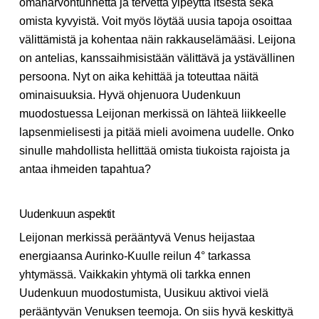
omanarvontunnetta ja tervettä ylpeyttä itsestä sekä
omista kyvyistä. Voit myös löytää uusia tapoja osoittaa
välittämistä ja kohentaa näin rakkauselämääsi. Leijona
on antelias, kanssaihmisistään välittävä ja ystävällinen
persoona. Nyt on aika kehittää ja toteuttaa näitä
ominaisuuksia. Hyvä ohjenuora Uudenkuun
muodostuessa Leijonan merkissä on lähteä liikkeelle
lapsenmielisesti ja pitää mieli avoimena uudelle. Onko
sinulle mahdollista hellittää omista tiukoista rajoista ja
antaa ihmeiden tapahtua?
Uudenkuun aspektit
Leijonan merkissä perääntyvä Venus heijastaa
energiaansa Aurinko-Kuulle reilun 4° tarkassa
yhtymässä. Vaikkakin yhtymä oli tarkka ennen
Uudenkuun muodostumista, Uusikuu aktivoi vielä
perääntyvän Venuksen teemoja. On siis hyvä keskittyä