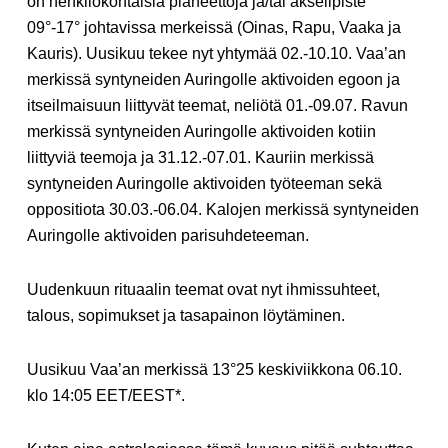
on henkilökohtaisia planeettoja ja/tai akselipiste
09°-17° johtavissa merkeissä (Oinas, Rapu, Vaaka ja
Kauris). Uusikuu tekee nyt yhtymää 02.-10.10. Vaa’an
merkissä syntyneiden Auringolle aktivoiden egoon ja
itseilmaisuun liittyvät teemat, neliötä 01.-09.07. Ravun
merkissä syntyneiden Auringolle aktivoiden kotiin
liittyviä teemoja ja 31.12.-07.01. Kauriin merkissä
syntyneiden Auringolle aktivoiden työteeman sekä
oppositiota 30.03.-06.04. Kalojen merkissä syntyneiden
Auringolle aktivoiden parisuhdeteeman.
Uudenkuun rituaalin teemat ovat nyt ihmissuhteet,
talous, sopimukset ja tasapainon löytäminen.
Uusikuu Vaa’an merkissä 13°25 keskiviikkona 06.10.
klo 14:05 EET/EEST*.