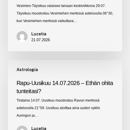
Vesimies-Täysikuu valaisee taivaan keskiviikkona 29.07.
eteenpäin?
Täysikuu muodostuu Vesimiehen merkissä asteluvulla 06°30,
kun Vesimiehen merkissä vaikuttava…
Lucetia
21.07.2026
Rapu-
Astrologia
Uusikuu
14.07.2026
Rapu-Uusikuu 14.07.2026 – Ethän ohita
–
tunteitasi?
Ethän
Tiistaina 14.07. Uusikuu muodostuu Ravun merkissä
ohita
asteluvulla 21°59. Uusikuu aloittaa aina uuden syklin
tunteitasi?
Auringon ja…
Lucetia