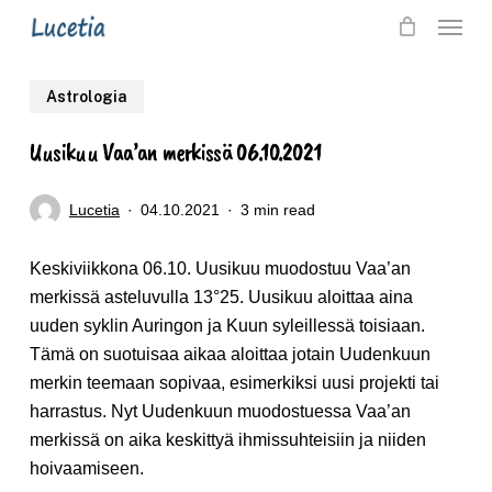
Skip
Menu
to
main
Astrologia
content
Uusikuu Vaa’an merkissä 06.10.2021
Lucetia
04.10.2021
3 min read
Keskiviikkona 06.10. Uusikuu muodostuu Vaa’an
merkissä asteluvulla 13°25. Uusikuu aloittaa aina
uuden syklin Auringon ja Kuun syleillessä toisiaan.
Tämä on suotuisaa aikaa aloittaa jotain Uudenkuun
merkin teemaan sopivaa, esimerkiksi uusi projekti tai
harrastus. Nyt Uudenkuun muodostuessa Vaa’an
merkissä on aika keskittyä ihmissuhteisiin ja niiden
hoivaamiseen.