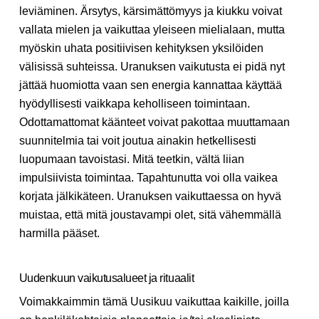
leviäminen. Ärsytys, kärsimättömyys ja kiukku voivat
vallata mielen ja vaikuttaa yleiseen mielialaan, mutta
myöskin uhata positiivisen kehityksen yksilöiden
välisissä suhteissa. Uranuksen vaikutusta ei pidä nyt
jättää huomiotta vaan sen energia kannattaa käyttää
hyödyllisesti vaikkapa keholliseen toimintaan.
Odottamattomat käänteet voivat pakottaa muuttamaan
suunnitelmia tai voit joutua ainakin hetkellisesti
luopumaan tavoistasi. Mitä teetkin, vältä liian
impulsiivista toimintaa. Tapahtunutta voi olla vaikea
korjata jälkikäteen. Uranuksen vaikuttaessa on hyvä
muistaa, että mitä joustavampi olet, sitä vähemmällä
harmilla pääset.
Uudenkuun vaikutusalueet ja rituaalit
Voimakkaimmin tämä Uusikuu vaikuttaa kaikille, joilla