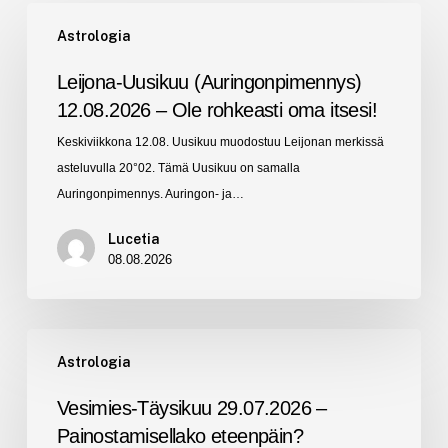
Leijona-
Astrologia
Uusikuu
(Auringonpimennys)
Leijona-Uusikuu (Auringonpimennys)
12.08.2026
12.08.2026 – Ole rohkeasti oma itsesi!
–
Keskiviikkona 12.08. Uusikuu muodostuu Leijonan merkissä
Ole
asteluvulla 20°02. Tämä Uusikuu on samalla
rohkeasti
Auringonpimennys. Auringon- ja…
oma
itsesi!
Lucetia
08.08.2026
Vesimies-
Astrologia
Täysikuu
29.07.2026
Vesimies-Täysikuu 29.07.2026 –
–
Painostamisellako eteenpäin?
Painostamisellako