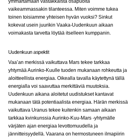
ymmärtämään vastakkaista osapuolta
vaikeammassakin tilanteessa. Miten voimme tukea
toinen toisiamme yhteisen hyvän vuoksi? Sinkut
kokevat usein juurikin Vaaka-Uudenkuun aikaan
voimakasta tarvetta löytää itselleen kumppanin.
Uudenkuun aspektit
Vaa’an merkissä vaikuttava Mars tekee tarkkaa
yhtymää Aurinko-Kuulle tuoden mukanaan rohkeutta ja
aloitteellista energiaa. Oikealla tavalla käytettynä tällä
energialla voi saavuttaa merkittäviä muutoksia.
Uudenkuun aikana aloitetut uudistukset kantavat
mukanaan tätä potentiaalista energiaa. Härän merkissä
vaikuttava Uranus tekee kuitenkin samaan aikaan
tarkkaa kvinkunssia Aurinko-Kuu-Mars -yhtymälle
värjäten ajan energiaa levottomuudella ja
jännitteisyydellä. Vaarana on hermostuneen ilmapiirin