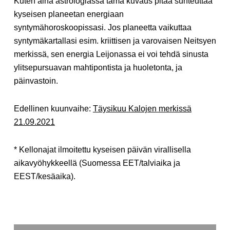
Kuten aina astrologiassa tämä kuvaus pitää suhteuttaa
kyseisen planeetan energiaan
syntymähoroskoopissasi. Jos planeetta vaikuttaa
syntymäkartallasi esim. kriittisen ja varovaisen Neitsyen
merkissä, sen energia Leijonassa ei voi tehdä sinusta
ylitsepursuavan mahtipontista ja huoletonta, ja
päinvastoin.
Edellinen kuunvaihe:
Täysikuu Kalojen merkissä
21.09.2021
* Kellonajat ilmoitettu kyseisen päivän virallisella
aikavyöhykkeellä (Suomessa EET/talviaika ja
EEST/kesäaika).