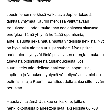
tavoista irrottautumisessa.
Jousimiehen merkissä vaikuttava Jupiter tekee 2°
tarkkaa yhtymää Kauriin merkissä vaikuttavaan
Venukseen tuoden mukanaan sosiaalisesti aktiivista
energiaa. Tämä yhtymä herättää optimismia,
anteliaisuutta sekä halua nauttia yhteisistä hetkistä. Nyt
on hyvä aika aloittaa uusi parisuhde. Myös pitkät
parisuhteet hyötyvät tästä positiivisen energian mukana
tulevasta optimistisesta tuulahduksesta. Jos
suunnittelet taloudellista hanketta tai sopimusta,
Jupiterin ja Venuksen yhtymä väritettynä Jousimiehen
optimismilla ja Kauriin realistisuudella antaa sille hyvän
perustan.
Haastavinta tämä Uusikuu on kaikille, joilla on
henkilökohtaisia planeettoja ja/tai akselipiste 00°-08°