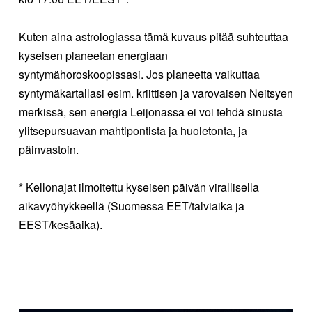
Kuten aina astrologiassa tämä kuvaus pitää suhteuttaa
kyseisen planeetan energiaan
syntymähoroskoopissasi. Jos planeetta vaikuttaa
syntymäkartallasi esim. kriittisen ja varovaisen Neitsyen
merkissä, sen energia Leijonassa ei voi tehdä sinusta
ylitsepursuavan mahtipontista ja huoletonta, ja
päinvastoin.
* Kellonajat ilmoitettu kyseisen päivän virallisella
aikavyöhykkeellä (Suomessa EET/talviaika ja
EEST/kesäaika).