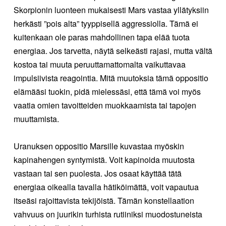
Skorpionin luonteen mukaisesti Mars vastaa yllätyksiin
herkästi ”pois alta” tyyppisellä aggressiolla. Tämä ei
kuitenkaan ole paras mahdollinen tapa elää tuota
energiaa. Jos tarvetta, näytä selkeästi rajasi, mutta vältä
kostoa tai muuta peruuttamattomalta vaikuttavaa
impulsiivista reagointia. Mitä muutoksia tämä oppositio
elämääsi tuokin, pidä mielessäsi, että tämä voi myös
vaatia omien tavoitteiden muokkaamista tai tapojen
muuttamista.
Uranuksen oppositio Marsille kuvastaa myöskin
kapinahengen syntymistä. Voit kapinoida muutosta
vastaan tai sen puolesta. Jos osaat käyttää tätä
energiaa oikealla tavalla hätiköimättä, voit vapautua
itseäsi rajoittavista tekijöistä. Tämän konstellaation
vahvuus on juurikin turhista rutiiniksi muodostuneista