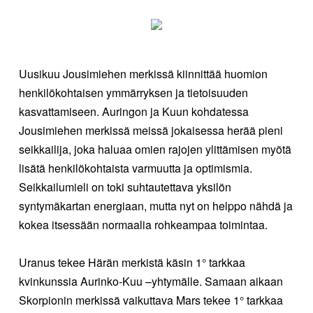
Uusikuu
Jousimiehen
merkissä kiinnittää huomion
henkilökohtaisen ymmärryksen ja tietoisuuden
kasvattamiseen. Auringon ja Kuun kohdatessa
Jousimiehen merkissä meissä jokaisessa herää pieni
seikkailija, joka haluaa omien rajojen ylittämisen myötä
lisätä henkilökohtaista varmuutta ja optimismia.
Seikkailumieli on toki suhtautettava yksilön
syntymäkartan energiaan, mutta nyt on helppo nähdä ja
kokea itsessään normaalia rohkeampaa toimintaa.
Uranus tekee Härän merkistä käsin 1° tarkkaa
kvinkunssia Aurinko-Kuu –yhtymälle. Samaan aikaan
Skorpionin merkissä vaikuttava Mars tekee 1° tarkkaa