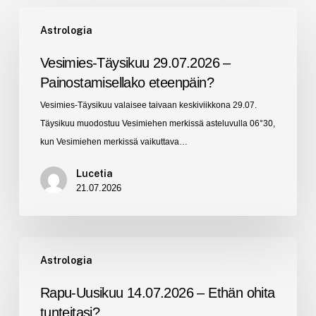
Vesimies-
Astrologia
Täysikuu
29.07.2026
Vesimies-Täysikuu 29.07.2026 –
–
Painostamisellako eteenpäin?
Painostamisellako
Vesimies-Täysikuu valaisee taivaan keskiviikkona 29.07.
eteenpäin?
Täysikuu muodostuu Vesimiehen merkissä asteluvulla 06°30,
kun Vesimiehen merkissä vaikuttava…
Lucetia
21.07.2026
Rapu-
Astrologia
Uusikuu
14.07.2026
Rapu-Uusikuu 14.07.2026 – Ethän ohita
–
tunteitasi?