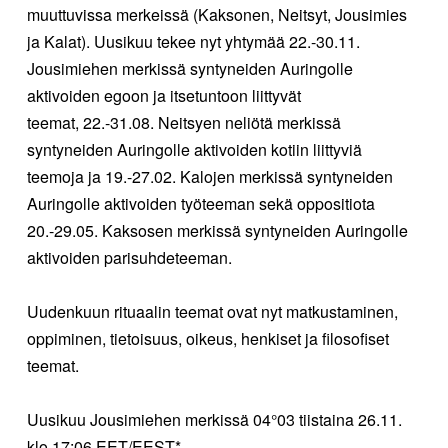
muuttuvissa merkeissä (Kaksonen, Neitsyt, Jousimies
ja Kalat).
Uusikuu tekee nyt yhtymää
22.-30.11.
Jousimiehen
merkissä syntyneiden Auringolle
aktivoiden egoon ja itsetuntoon liittyvät
teemat,
22.-31.08.
Neitsyen
neliötä
merkissä
syntyneiden Auringolle aktivoiden kotiin liittyviä
teemoja ja
19.-27.02.
Kalojen
merkissä
syntyneiden
Auringolle aktivoiden työteeman sekä oppositiota
20.-29.05. Kaksosen
merkissä syntyneiden Auringolle
aktivoiden parisuhdeteeman.
Uudenkuun rituaalin teemat ovat nyt
matkustaminen,
oppiminen, tietoisuus, oikeus, henkiset ja filosofiset
teemat.
Uusikuu
Jousimiehen
merkissä 04°03 tiistaina 26.11.
klo 17:06 EET/EEST*.