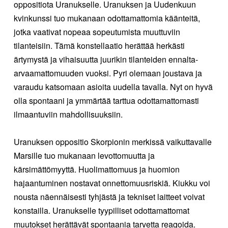
oppositiota Uranukselle. Uranuksen ja Uudenkuun
kvinkunssi tuo mukanaan odottamattomia käänteitä,
jotka vaativat nopeaa sopeutumista muuttuviin
tilanteisiin. Tämä konstellaatio herättää herkästi
ärtymystä ja vihaisuutta juurikin tilanteiden ennalta-
arvaamattomuuden vuoksi. Pyri olemaan joustava ja
varaudu katsomaan asioita uudella tavalla. Nyt on hyvä
olla spontaani ja ymmärtää tarttua odottamattomasti
ilmaantuviin mahdollisuuksiin.
Uranuksen oppositio Skorpionin merkissä vaikuttavalle
Marsille tuo mukanaan levottomuutta ja
kärsimättömyyttä. Huolimattomuus ja huomion
hajaantuminen nostavat onnettomuusriskiä. Kiukku voi
nousta näennäisesti tyhjästä ja tekniset laitteet voivat
konstailla. Uranukselle tyypilliset odottamattomat
muutokset herättävät spontaania tarvetta reagoida.