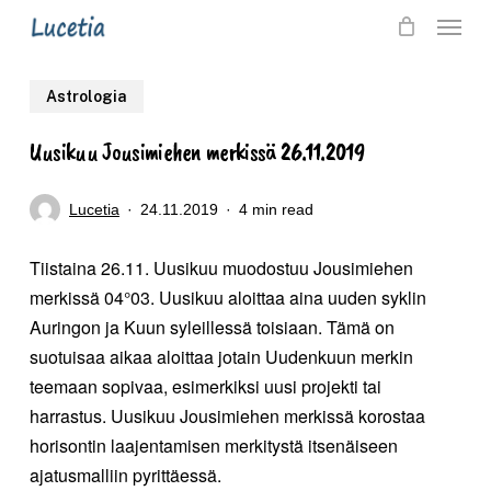
Skip
Menu
to
main
Astrologia
content
Uusikuu Jousimiehen merkissä 26.11.2019
Lucetia
24.11.2019
4 min read
Tiistaina 26.11. Uusikuu muodostuu Jousimiehen
merkissä 04°03. Uusikuu aloittaa aina uuden syklin
Auringon ja Kuun syleillessä toisiaan. Tämä on
suotuisaa aikaa aloittaa jotain Uudenkuun merkin
teemaan sopivaa, esimerkiksi uusi projekti tai
harrastus. Uusikuu Jousimiehen merkissä korostaa
horisontin laajentamisen merkitystä itsenäiseen
ajatusmalliin
pyrittäessä.