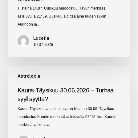
Ethän
Tiistaina 14.07. Uusikuu muodostuu Ravun merkissä
ohita
asteluvulla 21°59. Uusikuu aloittaa aina uuden syklin
tunteitasi?
Auringon ja…
Lucetia
10.07.2026
Kauris-
Astrologia
Täysikuu
30.06.2026
Kauris-Täysikuu 30.06.2026 – Turhaa
–
syyllisyyttä?
Turhaa
Kauris-Täysikuu valaisee taivaan tiistaina 30.06. Täysikuu
syyllisyyttä?
muodostuu Kauriin merkissä asteluvulla 08°15, kun Kauriin
merkissä vaikuttava…