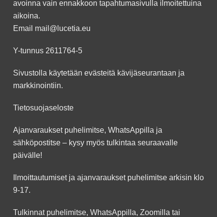
avoinna vain ennakkoon
tapahtumasivulla
ilmoitettuina
aikoina.
Email
mail@lucetia.eu
Y-tunnus 2611764-5
Sivustolla käytetään evästeitä kävijäseurantaan ja
markkinointiin.
Tietosuojaseloste
Ajanvaraukset puhelimitse, WhatsAppilla ja
sähköpostitse – kysy myös tulkintaa seuraavalle
päivälle!
Ilmoittautumiset ja ajanvaraukset puhelimitse arkisin klo
9-17.
Tulkinnat puhelimitse, WhatsAppilla, Zoomilla tai