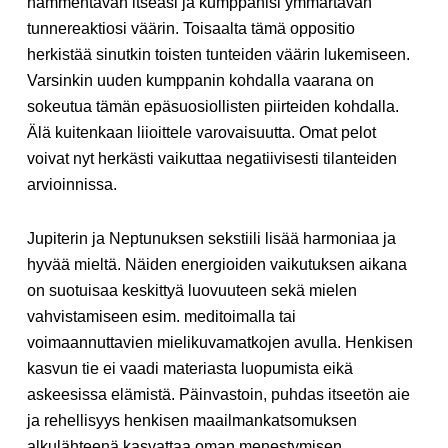
hämmentävän itseäsi ja kumppanisi ymmärtävän
tunnereaktiosi väärin. Toisaalta tämä oppositio
herkistää sinutkin toisten tunteiden väärin lukemiseen.
Varsinkin uuden kumppanin kohdalla vaarana on
sokeutua tämän epäsuosiollisten piirteiden kohdalla.
Älä kuitenkaan liioittele varovaisuutta. Omat pelot
voivat nyt herkästi vaikuttaa negatiivisesti tilanteiden
arvioinnissa.
Jupiterin ja Neptunuksen sekstiili lisää harmoniaa ja
hyvää mieltä. Näiden energioiden vaikutuksen aikana
on suotuisaa keskittyä luovuuteen sekä mielen
vahvistamiseen esim. meditoimalla tai
voimaannuttavien mielikuvamatkojen avulla. Henkisen
kasvun tie ei vaadi materiasta luopumista eikä
askeesissa elämistä. Päinvastoin, puhdas itseetön aie
ja rehellisyys henkisen maailmankatsomuksen
alkulähteenä kasvattaa oman menestymisen