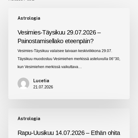
Vesimies-
Astrologia
Täysikuu
29.07.2026
Vesimies-Täysikuu 29.07.2026 –
–
Painostamisellako eteenpäin?
Painostamisellako
Vesimies-Täysikuu valaisee taivaan keskiviikkona 29.07.
eteenpäin?
Täysikuu muodostuu Vesimiehen merkissä asteluvulla 06°30,
kun Vesimiehen merkissä vaikuttava…
Lucetia
21.07.2026
Rapu-
Astrologia
Uusikuu
14.07.2026
Rapu-Uusikuu 14.07.2026 – Ethän ohita
–