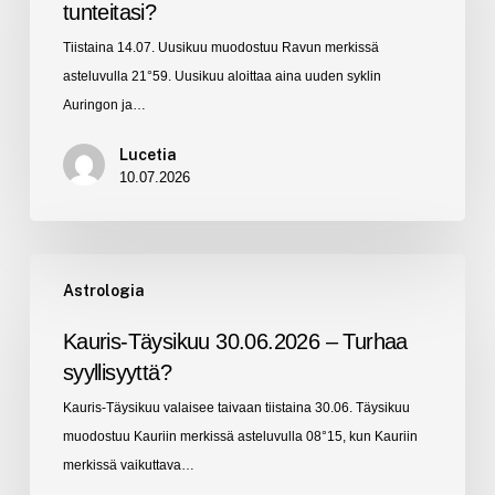
tunteitasi?
Ethän
Tiistaina 14.07. Uusikuu muodostuu Ravun merkissä
ohita
asteluvulla 21°59. Uusikuu aloittaa aina uuden syklin
tunteitasi?
Auringon ja…
Lucetia
10.07.2026
Kauris-
Astrologia
Täysikuu
30.06.2026
Kauris-Täysikuu 30.06.2026 – Turhaa
–
syyllisyyttä?
Turhaa
Kauris-Täysikuu valaisee taivaan tiistaina 30.06. Täysikuu
syyllisyyttä?
muodostuu Kauriin merkissä asteluvulla 08°15, kun Kauriin
merkissä vaikuttava…