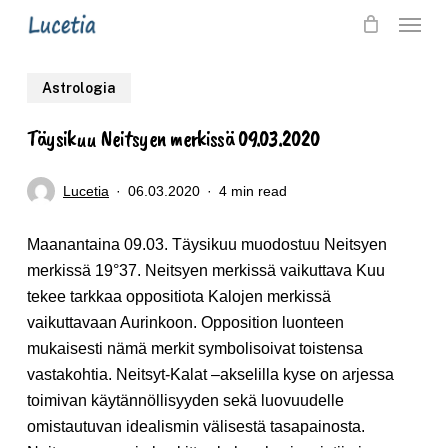
Skip
Menu
to
main
Astrologia
content
Täysikuu Neitsyen merkissä 09.03.2020
Lucetia
06.03.2020
4 min read
Maanantaina 09.03. Täysikuu muodostuu Neitsyen
merkissä 19°37. Neitsyen merkissä vaikuttava Kuu
tekee tarkkaa oppositiota Kalojen merkissä
vaikuttavaan Aurinkoon. Opposition luonteen
mukaisesti nämä merkit symbolisoivat toistensa
vastakohtia. Neitsyt-Kalat –akselilla kyse on arjessa
toimivan käytännöllisyyden sekä luovuudelle
omistautuvan idealismin välisestä tasapainosta.