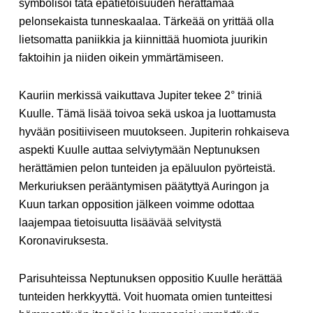
symbolisoi tätä epätietoisuuden herättämää
pelonsekaista tunneskaalaa. Tärkeää on yrittää olla
lietsomatta paniikkia ja kiinnittää huomiota juurikin
faktoihin ja niiden oikein ymmärtämiseen.
Kauriin merkissä vaikuttava Jupiter tekee 2° triniä
Kuulle. Tämä lisää toivoa sekä uskoa ja luottamusta
hyvään positiiviseen muutokseen. Jupiterin rohkaiseva
aspekti Kuulle auttaa selviytymään Neptunuksen
herättämien pelon tunteiden ja epäluulon pyörteistä.
Merkuriuksen perääntymisen päätyttyä Auringon ja
Kuun tarkan opposition jälkeen voimme odottaa
laajempaa tietoisuutta lisäävää selvitystä
Koronaviruksesta.
Parisuhteissa Neptunuksen oppositio Kuulle herättää
tunteiden herkkyyttä. Voit huomata omien tunteittesi