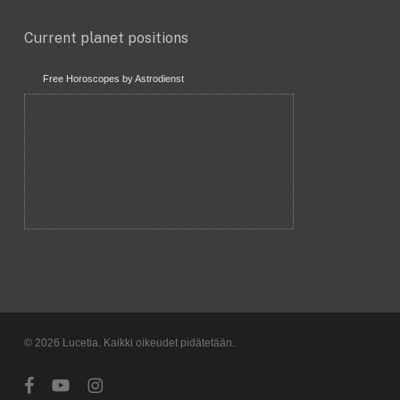
Current planet positions
Free Horoscopes by Astrodienst
© 2026 Lucetia. Kaikki oikeudet pidätetään.
facebook
youtube
instagram