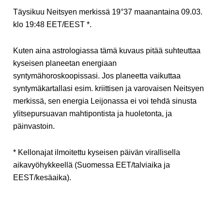
Täysikuu Neitsyen merkissä 19°37 maanantaina 09.03.
klo 19:48 EET/EEST *.
Kuten aina astrologiassa tämä kuvaus pitää suhteuttaa
kyseisen planeetan energiaan
syntymähoroskoopissasi. Jos planeetta vaikuttaa
syntymäkartallasi esim. kriittisen ja varovaisen Neitsyen
merkissä, sen energia Leijonassa ei voi tehdä sinusta
ylitsepursuavan mahtipontista ja huoletonta, ja
päinvastoin.
* Kellonajat ilmoitettu kyseisen päivän virallisella
aikavyöhykkeellä (Suomessa EET/talviaika ja
EEST/kesäaika).