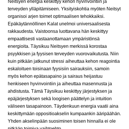
Neitsyen energia keskittyy kehon hyvinvointiin ja
terveyden ylläpitämiseen. Yksityiskohtia myöten Neitsyt
organisoi arjen toimet optimaalisen tehokkaiksi.
Epäkäytännöllinen Kalat unelmoi universaalisesta
rakkaudesta. Vaistoonsa luottavana hän keskittyy
empaattisesti vastaanottamaan ympäristönsä
energioita. Täysikuu Neitsyen merkissä korostaa
psyykkisen ja fyysisen terveyden vuorovaikutusta. Niin
kuin pitkään jatkunut stressi aiheuttaa kehon reagointia
eskaloituen toisinaan fyysisiin sairauksiin, samoin
myös kehon epätasapaino ja sairaus heijastuu
henkiseen hyvinvointiin ja aiheuttaa masennusta ja
ahdistusta. Tämä Täysikuu keskittyy järjestyksen ja
epäjärjestyksen sekä loogisen päättelyn ja intuition
väliseen tasapainoon. Täydenkuun energia vaatii aina
keskittymään oppositioakselin kumpaankin ääripäähän.
Yhden akselinpään suosiminen toisen hinnalla ei ole
pitkään toimiva vaihtoehto.