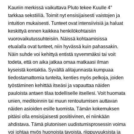
Kauriin merkissä vaikuttava Pluto tekee Kuulle 4°
tarkkaa sekstiiliä. Toimit nyt ensisijaisesti vaistojen ja
intuition mukaisesti. Tunteet ovat intensiivisiä ja haluat
keskittyä ennen kaikkea henkilökohtaisiin
vuorovaikutussuhteisiin. Näissä kohtaamisissa
etualalla ovat tunteet, niin hyvässä kuin pahassakin.
Näin suhde voi kehittyä entistä syvemmäksi tai voit
todeta, että on aika jatkaa omaa matkaasi ilman
kyseistä kontaktia. Syvältä alitajunnasta kumpuaa
tiedostamattomia tunteita, kenties myös pelkoja, joiden
työstäminen kehittää itseäsi ja vapauttaa näiden
pauloista antaen tilaa todelliselle itsellesi. Voit huomata
unien, meditoinnin tai muun rentoutumisen auttavan
näiden asioiden esille tuomista. Tämän kokemuksen
pitäisi olla ensisijaisesti positiivinen, ei niinkään
ahdistava. Tämä plutonisen uudistumisprosessin voima
voi johtaa myös huonoista tavoista, riippuvuuksista ja