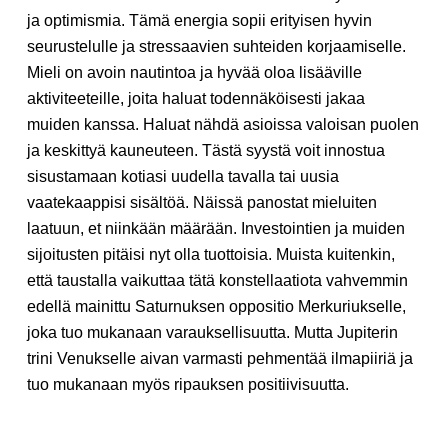
ja optimismia. Tämä energia sopii erityisen hyvin
seurustelulle ja stressaavien suhteiden korjaamiselle.
Mieli on avoin nautintoa ja hyvää oloa lisääville
aktiviteeteille, joita haluat todennäköisesti jakaa
muiden kanssa. Haluat nähdä asioissa valoisan puolen
ja keskittyä kauneuteen. Tästä syystä voit innostua
sisustamaan kotiasi uudella tavalla tai uusia
vaatekaappisi sisältöä. Näissä panostat mieluiten
laatuun, et niinkään määrään. Investointien ja muiden
sijoitusten pitäisi nyt olla tuottoisia. Muista kuitenkin,
että taustalla vaikuttaa tätä konstellaatiota vahvemmin
edellä mainittu Saturnuksen oppositio Merkuriukselle,
joka tuo mukanaan varauksellisuutta. Mutta Jupiterin
trini Venukselle aivan varmasti pehmentää ilmapiiriä ja
tuo mukanaan myös ripauksen positiivisuutta.