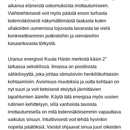
aikansa eläneistä uskomuksista irrottautumiseen.
Vaihtoehtoisesti voit myös päästä eroon turhasta
todennäköisesti näkymättömästä taakasta kuten
ullakoiden uumenissa lojuvasta tavarasta tai vielä
konkreettisemmin putkistoihin ja viemäreihin
kasaantuvasta törkystä.
Uranus energisoi Kuuta Härän merkistä käsin 2°
tarkassa sekstiilissä. Ilmassa on positiivista
sähköisyyttä, joka johtaa stimuloiviin henkilökohtaisiin
kohtaamisiin. Avoimuus muutoksia ja uutta kohtaan on
nyt suuri ja voit tietoisesti etsiytyä jännittävien
tapahtumien äärelle. Käytä tätä energiaa myös uusien
rutiinien kehittelyyn, sillä vanhoista tavoista
irrottautumisella on mitä todennäköisemmin vapauttava
vaikutus sinuun. Intuitiivisesti voit tehdä hyvinkin
nopeita päätöksiä. Vaistot ohjaavat sinua juuri oikeiden