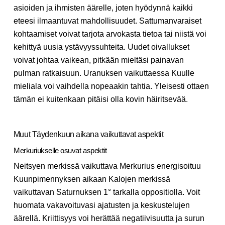
asioiden ja ihmisten äärelle, joten hyödynnä kaikki
eteesi ilmaantuvat mahdollisuudet. Sattumanvaraiset
kohtaamiset voivat tarjota arvokasta tietoa tai niistä voi
kehittyä uusia ystävyyssuhteita. Uudet oivallukset
voivat johtaa vaikean, pitkään mieltäsi painavan
pulman ratkaisuun. Uranuksen vaikuttaessa Kuulle
mieliala voi vaihdella nopeaakin tahtia. Yleisesti ottaen
tämän ei kuitenkaan pitäisi olla kovin häiritsevää.
Muut Täydenkuun aikana vaikuttavat aspektit
Merkuriukselle osuvat aspektit
Neitsyen merkissä vaikuttava Merkurius energisoituu
Kuunpimennyksen aikaan Kalojen merkissä
vaikuttavan Saturnuksen 1° tarkalla oppositiolla. Voit
huomata vakavoituvasi ajatusten ja keskustelujen
äärellä. Kriittisyys voi herättää negatiivisuutta ja surun