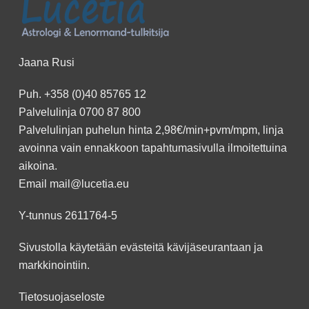
Jaana Rusi
Puh.
+358 (0)40 85765 12
Palvelulinja
0700 87 800
Palvelulinjan puhelun hinta 2,98€/min+pvm/mpm, linja
avoinna vain ennakkoon
tapahtumasivulla
ilmoitettuina
aikoina.
Email
mail@lucetia.eu
Y-tunnus 2611764-5
Sivustolla käytetään evästeitä kävijäseurantaan ja
markkinointiin.
Tietosuojaseloste