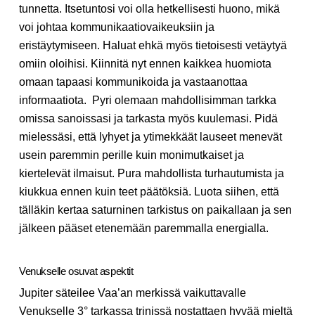
tunnetta. Itsetuntosi voi olla hetkellisesti huono, mikä
voi johtaa kommunikaatiovaikeuksiin ja
eristäytymiseen. Haluat ehkä myös tietoisesti vetäytyä
omiin oloihisi. Kiinnitä nyt ennen kaikkea huomiota
omaan tapaasi kommunikoida ja vastaanottaa
informaatiota. Pyri olemaan mahdollisimman tarkka
omissa sanoissasi ja tarkasta myös kuulemasi. Pidä
mielessäsi, että lyhyet ja ytimekkäät lauseet menevät
usein paremmin perille kuin monimutkaiset ja
kiertelevät ilmaisut. Pura mahdollista turhautumista ja
kiukkua ennen kuin teet päätöksiä. Luota siihen, että
tälläkin kertaa saturninen tarkistus on paikallaan ja sen
jälkeen pääset etenemään paremmalla energialla.
Venukselle osuvat aspektit
Jupiter säteilee Vaa’an merkissä vaikuttavalle
Venukselle 3° tarkassa trinissä nostattaen hyvää mieltä