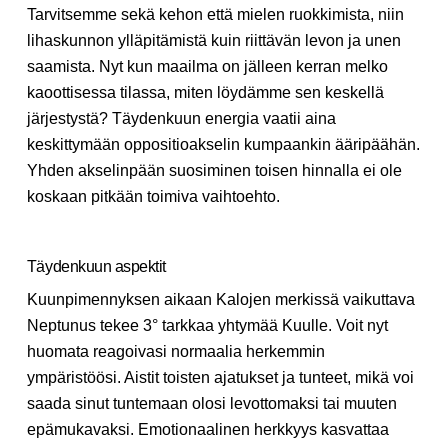
Tarvitsemme sekä kehon että mielen ruokkimista, niin
lihaskunnon ylläpitämistä kuin riittävän levon ja unen
saamista. Nyt kun maailma on jälleen kerran melko
kaoottisessa tilassa, miten löydämme sen keskellä
järjestystä? Täydenkuun energia vaatii aina
keskittymään oppositioakselin kumpaankin ääripäähän.
Yhden akselinpään suosiminen toisen hinnalla ei ole
koskaan pitkään toimiva vaihtoehto.
Täydenkuun aspektit
Kuunpimennyksen aikaan Kalojen merkissä vaikuttava
Neptunus tekee 3° tarkkaa yhtymää Kuulle. Voit nyt
huomata reagoivasi normaalia herkemmin
ympäristöösi. Aistit toisten ajatukset ja tunteet, mikä voi
saada sinut tuntemaan olosi levottomaksi tai muuten
epämukavaksi. Emotionaalinen herkkyys kasvattaa