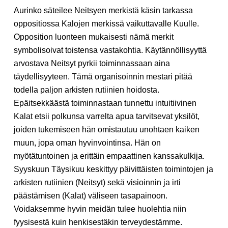
Aurinko säteilee Neitsyen merkistä käsin tarkassa
oppositiossa Kalojen merkissä vaikuttavalle Kuulle.
Opposition luonteen mukaisesti nämä merkit
symbolisoivat toistensa vastakohtia. Käytännöllisyyttä
arvostava Neitsyt pyrkii toiminnassaan aina
täydellisyyteen. Tämä organisoinnin mestari pitää
todella paljon arkisten rutiinien hoidosta.
Epäitsekkäästä toiminnastaan tunnettu intuitiivinen
Kalat etsii polkunsa varrelta apua tarvitsevat yksilöt,
joiden tukemiseen hän omistautuu unohtaen kaiken
muun, jopa oman hyvinvointinsa. Hän on
myötätuntoinen ja erittäin empaattinen kanssakulkija.
Syyskuun Täysikuu keskittyy päivittäisten toimintojen ja
arkisten rutiinien (Neitsyt) sekä visioinnin ja irti
päästämisen (Kalat) väliseen tasapainoon.
Voidaksemme hyvin meidän tulee huolehtia niin
fyysisestä kuin henkisestäkin terveydestämme.