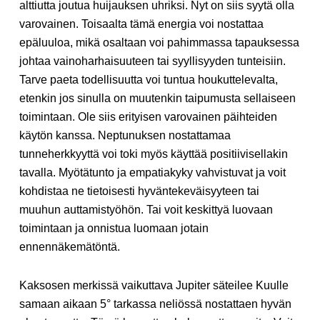
alttiutta joutua huijauksen uhriksi. Nyt on siis syytä olla
varovainen. Toisaalta tämä energia voi nostattaa
epäluuloa, mikä osaltaan voi pahimmassa tapauksessa
johtaa vainoharhaisuuteen tai syyllisyyden tunteisiin.
Tarve paeta todellisuutta voi tuntua houkuttelevalta,
etenkin jos sinulla on muutenkin taipumusta sellaiseen
toimintaan. Ole siis erityisen varovainen päihteiden
käytön kanssa. Neptunuksen nostattamaa
tunneherkkyyttä voi toki myös käyttää positiivisellakin
tavalla. Myötätunto ja empatiakyky vahvistuvat ja voit
kohdistaa ne tietoisesti hyväntekeväisyyteen tai
muuhun auttamistyöhön. Tai voit keskittyä luovaan
toimintaan ja onnistua luomaan jotain
ennennäkemätöntä.
Kaksosen merkissä vaikuttava Jupiter säteilee Kuulle
samaan aikaan 5° tarkassa neliössä nostattaen hyvän