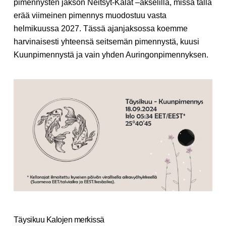
pimennysten jakson Neitsyt-Kalat –akselilla, missä tällä
erää viimeinen pimennys muodostuu vasta
helmikuussa 2027. Tässä ajanjaksossa koemme
harvinaisesti yhteensä seitsemän pimennystä, kuusi
Kuunpimennystä ja vain yhden Auringonpimennyksen.
Täysikuu Kalojen merkissä