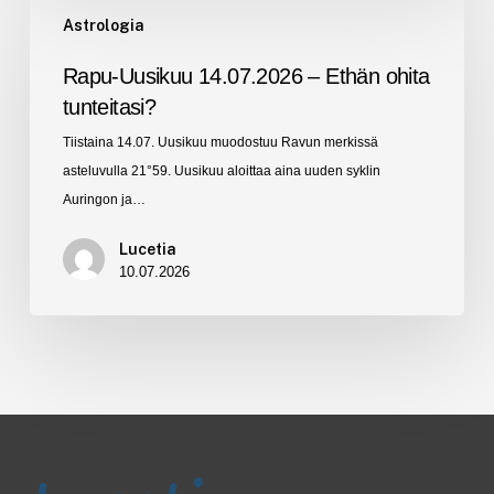
Rapu-
Astrologia
Uusikuu
14.07.2026
Rapu-Uusikuu 14.07.2026 – Ethän ohita
–
tunteitasi?
Ethän
Tiistaina 14.07. Uusikuu muodostuu Ravun merkissä
ohita
asteluvulla 21°59. Uusikuu aloittaa aina uuden syklin
tunteitasi?
Auringon ja…
Lucetia
10.07.2026