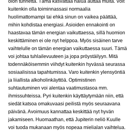
olon tunnetta. Tämä kasvattaa halua auttaa muita. Voit
kuitenkin olla toiminnassasi normaalia
huolimattomampi tai ehkä sinun on vaikea päättää,
mihin kohdistaa energiasi. Asioiden ennakointi on
haastavaa tämän energian vaikuttaessa, sillä huomion
keskittäminen ei ole nyt helppoa. Myös sisäinen tarve
vaihtelulle on tämän energian vaikuttaessa suuri. Tämä
voi johtaa tuhlailevuuteen ja jopa pröystäilyyn. Mitä
todennäköisemmin viihdyt kuitenkin hyvässä seurassa
sosiaalisissa tapahtumissa. Varo kuitenkin ylensyöntiä
ja liiallista alkoholinkäyttöä. Optimistinen
suhtautuminen voi alentaa vaatimustasoa mm.
ihmissuhteissa. Pyri kuitenkin käyttäytymään niin, että
siedät katsoa omakuvaasi peilistä myös seuraavana
päivänä. Avoimuus kannattaa keskittää nyt hyvän
jakamiseen. Huomaathan, että Jupiterin neliö Kuulle
voi tuoda mukanaan myös nopeaa mielialan vaihtelua.