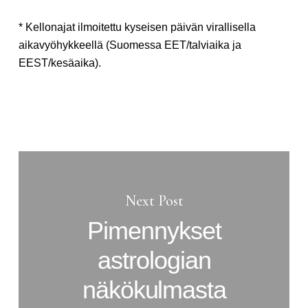
* Kellonajat ilmoitettu kyseisen päivän virallisella
aikavyöhykkeellä (Suomessa EET/talviaika ja
EEST/kesäaika).
Next Post
Pimennykset
astrologian
näkökulmasta