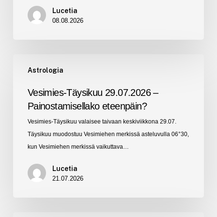
itsesi!
Lucetia
08.08.2026
Vesimies-
Astrologia
Täysikuu
29.07.2026
Vesimies-Täysikuu 29.07.2026 –
–
Painostamisellako eteenpäin?
Painostamisellako
Vesimies-Täysikuu valaisee taivaan keskiviikkona 29.07.
eteenpäin?
Täysikuu muodostuu Vesimiehen merkissä asteluvulla 06°30,
kun Vesimiehen merkissä vaikuttava…
Lucetia
21.07.2026