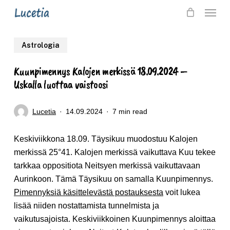
Skip
Menu
to
main
Astrologia
content
Kuunpimennys Kalojen merkissä 18.09.2024 –
Uskalla luottaa vaistoosi
Lucetia
14.09.2024
7 min read
Keskiviikkona 18.09. Täysikuu muodostuu Kalojen
merkissä 25°41. Kalojen merkissä vaikuttava Kuu tekee
tarkkaa oppositiota Neitsyen merkissä vaikuttavaan
Aurinkoon. Tämä Täysikuu on samalla Kuunpimennys.
Pimennyksiä käsittelevästä postauksesta
voit lukea
lisää niiden nostattamista tunnelmista ja
vaikutusajoista. Keskiviikkoinen Kuunpimennys aloittaa