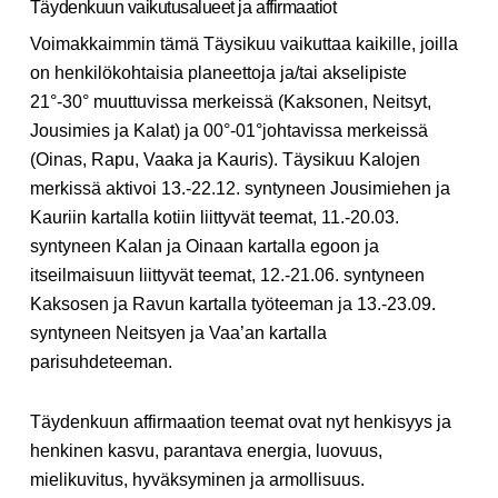
Täydenkuun vaikutusalueet ja affirmaatiot
Voimakkaimmin tämä Täysikuu vaikuttaa kaikille, joilla
on henkilökohtaisia planeettoja ja/tai akselipiste
21°-30° muuttuvissa merkeissä (Kaksonen, Neitsyt,
Jousimies ja Kalat) ja 00°-01°johtavissa merkeissä
(Oinas, Rapu, Vaaka ja Kauris). Täysikuu Kalojen
merkissä aktivoi 13.-22.12. syntyneen Jousimiehen ja
Kauriin kartalla kotiin liittyvät teemat, 11.-20.03.
syntyneen Kalan ja Oinaan kartalla egoon ja
itseilmaisuun liittyvät teemat, 12.-21.06. syntyneen
Kaksosen ja Ravun kartalla työteeman ja 13.-23.09.
syntyneen Neitsyen ja Vaa’an kartalla
parisuhdeteeman.
Täydenkuun affirmaation teemat ovat nyt henkisyys ja
henkinen kasvu, parantava energia, luovuus,
mielikuvitus, hyväksyminen ja armollisuus.