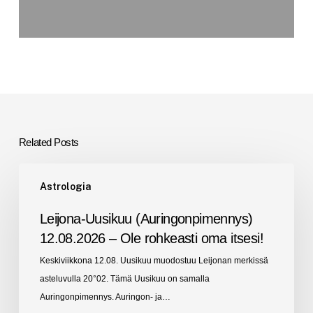
Related Posts
Leijona-
Astrologia
Uusikuu
(Auringonpimennys)
Leijona-Uusikuu (Auringonpimennys)
12.08.2026
12.08.2026 – Ole rohkeasti oma itsesi!
–
Keskiviikkona 12.08. Uusikuu muodostuu Leijonan merkissä
Ole
asteluvulla 20°02. Tämä Uusikuu on samalla
rohkeasti
Auringonpimennys. Auringon- ja…
oma