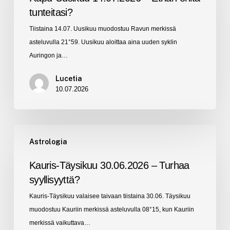
–
tunteitasi?
Ethän
Tiistaina 14.07. Uusikuu muodostuu Ravun merkissä
ohita
asteluvulla 21°59. Uusikuu aloittaa aina uuden syklin
tunteitasi?
Auringon ja…
Lucetia
10.07.2026
Kauris-
Astrologia
Täysikuu
30.06.2026
Kauris-Täysikuu 30.06.2026 – Turhaa
–
syyllisyyttä?
Turhaa
Kauris-Täysikuu valaisee taivaan tiistaina 30.06. Täysikuu
syyllisyyttä?
muodostuu Kauriin merkissä asteluvulla 08°15, kun Kauriin
merkissä vaikuttava…