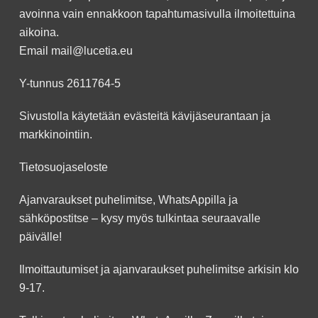
avoinna vain ennakkoon
tapahtumasivulla
ilmoitettuina
aikoina.
Email
mail@lucetia.eu
Y-tunnus 2611764-5
Sivustolla käytetään evästeitä kävijäseurantaan ja
markkinointiin.
Tietosuojaseloste
Ajanvaraukset puhelimitse, WhatsAppilla ja
sähköpostitse – kysy myös tulkintaa seuraavalle
päivälle!
Ilmoittautumiset ja ajanvaraukset puhelimitse arkisin klo
9-17.