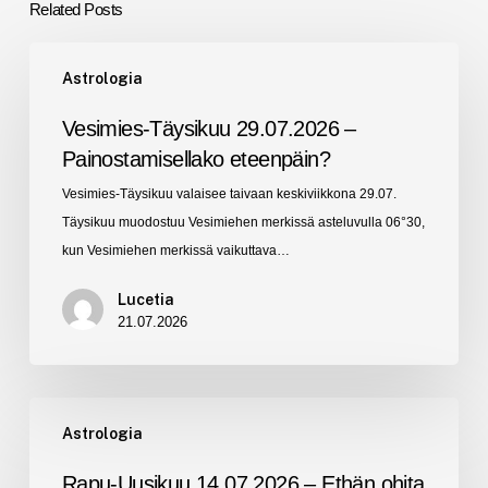
Related Posts
Vesimies-
Astrologia
Täysikuu
29.07.2026
Vesimies-Täysikuu 29.07.2026 –
–
Painostamisellako eteenpäin?
Painostamisellako
Vesimies-Täysikuu valaisee taivaan keskiviikkona 29.07.
eteenpäin?
Täysikuu muodostuu Vesimiehen merkissä asteluvulla 06°30,
kun Vesimiehen merkissä vaikuttava…
Lucetia
21.07.2026
Rapu-
Astrologia
Uusikuu
14.07.2026
Rapu-Uusikuu 14.07.2026 – Ethän ohita