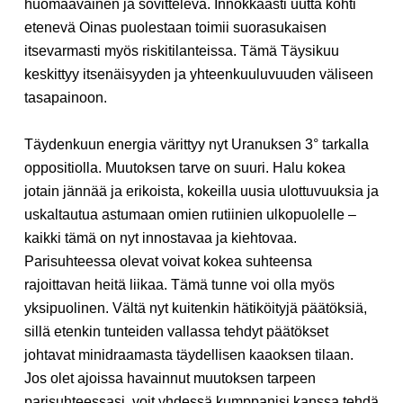
huomaavainen ja sovitteleva. Innokkaasti uutta kohti
etenevä Oinas puolestaan toimii suorasukaisen
itsevarmasti myös riskitilanteissa. Tämä Täysikuu
keskittyy itsenäisyyden ja yhteenkuuluvuuden väliseen
tasapainoon.
Täydenkuun energia värittyy nyt Uranuksen
3° tarkalla
oppositiolla. Muutoksen tarve on suuri. Halu kokea
jotain jännää ja erikoista, kokeilla uusia ulottuvuuksia ja
uskaltautua astumaan omien rutiinien ulkopuolelle –
kaikki tämä on nyt innostavaa ja kiehtovaa.
Parisuhteessa olevat voivat kokea suhteensa
rajoittavan heitä liikaa. Tämä tunne voi olla myös
yksipuolinen. Vältä nyt kuitenkin hätiköityjä päätöksiä,
sillä etenkin tunteiden vallassa tehdyt päätökset
johtavat minidraamasta täydellisen kaaoksen tilaan.
Jos olet ajoissa havainnut muutoksen tarpeen
parisuhteessasi, voit yhdessä kumppanisi kanssa tehdä