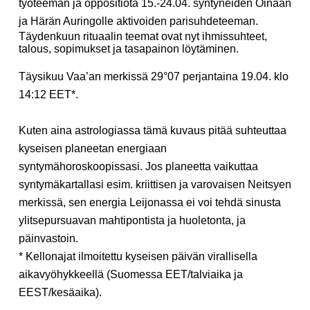
työteeman ja oppositiota 15.-24.04. syntyneiden Oinaan
ja Härän Auringolle aktivoiden parisuhdeteeman.
Täydenkuun rituaalin teemat ovat nyt
ihmissuhteet,
talous, sopimukset
ja tasapainon löytäminen
.
Täysikuu Vaa’an merkissä 29°07 perjantaina 19.04. klo
14:12 EET*.
Kuten aina astrologiassa tämä kuvaus pitää suhteuttaa
kyseisen planeetan energiaan
syntymähoroskoopissasi. Jos planeetta vaikuttaa
syntymäkartallasi esim. kriittisen ja varovaisen Neitsyen
merkissä, sen energia Leijonassa ei voi tehdä sinusta
ylitsepursuavan mahtipontista ja huoletonta, ja
päinvastoin.
* Kellonajat ilmoitettu kyseisen päivän virallisella
aikavyöhykkeellä (Suomessa EET/talviaika ja
EEST/kesäaika).