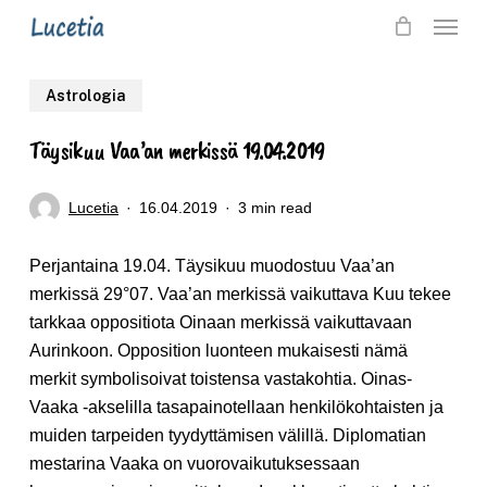
Skip
Menu
to
main
Astrologia
content
Täysikuu Vaa’an merkissä 19.04.2019
Lucetia
16.04.2019
3 min read
Perjantaina 19.04. Täysikuu
muodostuu Vaa’an
merkissä 29°07. Vaa’an
merkissä vaikuttava Kuu tekee
tarkkaa oppositiota Oinaan merkissä vaikuttavaan
Aurinkoon. Opposition luonteen mukaisesti nämä
merkit symbolisoivat toistensa vastakohtia. Oinas-
Vaaka -akselilla tasapainotellaan
henkilökohtaisten
ja
muiden tarpeiden tyydyttämisen
välillä
. Diplomatian
mestarina Vaaka on vuorovaikutuksessaan