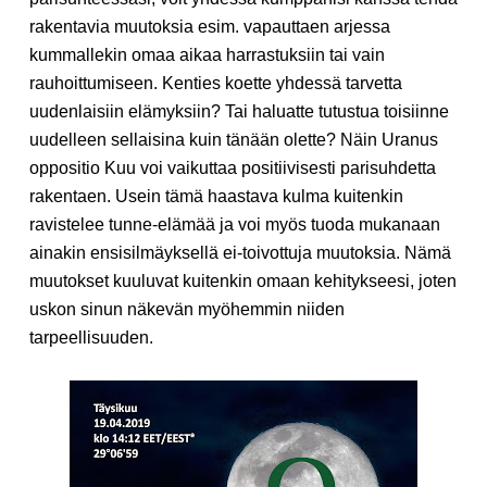
rakentavia muutoksia esim. vapauttaen arjessa
kummallekin omaa aikaa harrastuksiin tai vain
rauhoittumiseen. Kenties koette yhdessä tarvetta
uudenlaisiin elämyksiin? Tai haluatte tutustua toisiinne
uudelleen sellaisina kuin tänään olette? Näin Uranus
oppositio Kuu voi vaikuttaa positiivisesti parisuhdetta
rakentaen. Usein tämä haastava kulma kuitenkin
ravistelee tunne-elämää ja voi myös tuoda mukanaan
ainakin ensisilmäyksellä ei-toivottuja muutoksia. Nämä
muutokset kuuluvat kuitenkin omaan kehitykseesi, joten
uskon sinun näkevän myöhemmin niiden
tarpeellisuuden.