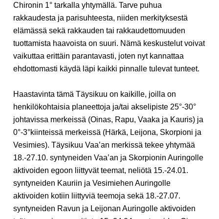
Chironin
1°
tarkalla yhtymällä. Tarve puhua
rakkaudesta ja parisuhteesta, niiden merkityksestä
elämässä sekä rakkauden tai rakkaudettomuuden
tuottamista haavoista on suuri. Nämä keskustelut voivat
vaikuttaa erittäin parantavasti, joten nyt kannattaa
ehdottomasti käydä läpi kaikki pinnalle tulevat tunteet.
Haastavinta tämä Täysikuu on kaikille, joilla on
henkilökohtaisia planeettoja ja/tai akselipiste 25°-30°
johtavissa merkeissä (Oinas, Rapu, Vaaka ja Kauris) ja
0°-3°
kiinteissä merkeissä (Härkä, Leijona, Skorpioni ja
Vesimies)
.
Täysikuu Vaa’an merkissä tekee yhtymää
18.-27.10. syntyneiden Vaa’an ja Skorpionin Auringolle
aktivoiden egoon liittyvät teemat, neliötä 15.-24.01.
syntyneiden Kauriin ja Vesimiehen Auringolle
aktivoiden kotiin liittyviä teemoja sekä 18.-27.07.
syntyneiden Ravun ja Leijonan Auringolle aktivoiden