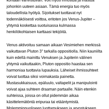
kohtaan vahvistuvan. Voit myös innostua ja ihastua
johonkin uuteen asiaan. Tämä energia tuo myös
taloudellista hyötyä. Sijoitukset tuottavat nyt
todennäköisesti voittoa, eritoten jos Venus-Jupiter –
yhtymä koskettaa suotuisassa kulmassa
henkilökohtaisen karttaasi tekijöitä.
Venus aktivoituu samaan aikaan Vesimiehen merkissä
vaikuttavan Pluton 3° tarkalla oppositiolla. Niin kauniilta
kuin edellä mainittu Venuksen ja Jupiterin välinen
yhtymä vaikuttaakin, Pluton oppositio haastaa sen
harmoniaa tuottavia lupauksia. Läheiset ihmissuhteet
voivat tuottaa siksi voimakasta painetta.
Mustasukkaisuus, epäluulo, valtapelit ja manipulointi
voivat ajaa suhteen draaman partaalle. Näin etenkin
suhteissa, joissa on ollut pidemmän aikaa
käsittelemätöntä eripuraa tai etääntymistä.
Molemminpuoliseen luottamukseen ja arvostukseen