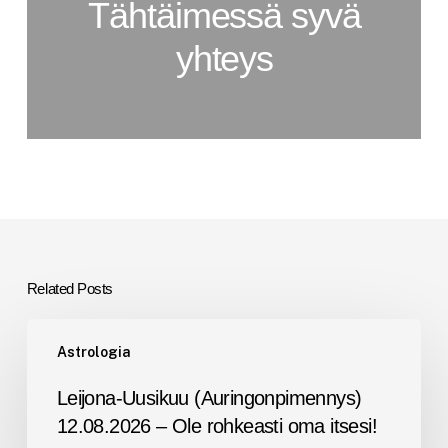
Tähtäimessä syvä
yhteys
Related Posts
Leijona-
Astrologia
Uusikuu
(Auringonpimennys)
Leijona-Uusikuu (Auringonpimennys)
12.08.2026
12.08.2026 – Ole rohkeasti oma itsesi!
–