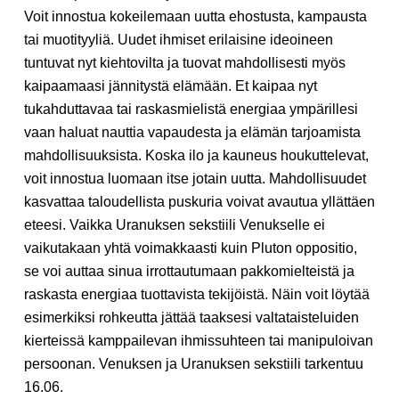
Voit innostua kokeilemaan uutta ehostusta, kampausta
tai muotityyliä. Uudet ihmiset erilaisine ideoineen
tuntuvat nyt kiehtovilta ja tuovat mahdollisesti myös
kaipaamaasi jännitystä elämään. Et kaipaa nyt
tukahduttavaa tai raskasmielistä energiaa ympärillesi
vaan haluat nauttia vapaudesta ja elämän tarjoamista
mahdollisuuksista. Koska ilo ja kauneus houkuttelevat,
voit innostua luomaan itse jotain uutta. Mahdollisuudet
kasvattaa taloudellista puskuria voivat avautua yllättäen
eteesi. Vaikka Uranuksen sekstiili Venukselle ei
vaikutakaan yhtä voimakkaasti kuin Pluton oppositio,
se voi auttaa sinua irrottautumaan pakkomielteistä ja
raskasta energiaa tuottavista tekijöistä. Näin voit löytää
esimerkiksi rohkeutta jättää taaksesi valtataisteluiden
kierteissä kamppailevan ihmissuhteen tai manipuloivan
persoonan. Venuksen ja Uranuksen sekstiili tarkentuu
16.06.