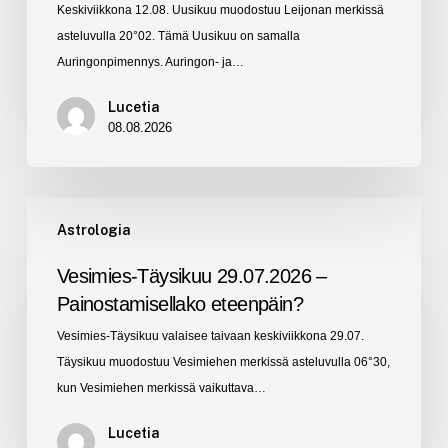
Keskiviikkona 12.08. Uusikuu muodostuu Leijonan merkissä
Ole
asteluvulla 20°02. Tämä Uusikuu on samalla
rohkeasti
Auringonpimennys. Auringon- ja…
oma
itsesi!
Lucetia
08.08.2026
Vesimies-
Astrologia
Täysikuu
29.07.2026
Vesimies-Täysikuu 29.07.2026 –
–
Painostamisellako eteenpäin?
Painostamisellako
Vesimies-Täysikuu valaisee taivaan keskiviikkona 29.07.
eteenpäin?
Täysikuu muodostuu Vesimiehen merkissä asteluvulla 06°30,
kun Vesimiehen merkissä vaikuttava…
Lucetia