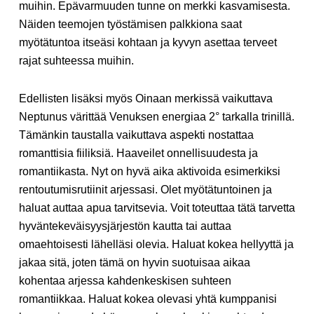
muihin. Epävarmuuden tunne on merkki kasvamisesta.
Näiden teemojen työstämisen palkkiona saat
myötätuntoa itseäsi kohtaan ja kyvyn asettaa terveet
rajat suhteessa muihin.
Edellisten lisäksi myös Oinaan merkissä vaikuttava
Neptunus värittää Venuksen energiaa 2° tarkalla trinillä.
Tämänkin taustalla vaikuttava aspekti nostattaa
romanttisia fiiliksiä. Haaveilet onnellisuudesta ja
romantiikasta. Nyt on hyvä aika aktivoida esimerkiksi
rentoutumisrutiinit arjessasi. Olet myötätuntoinen ja
haluat auttaa apua tarvitsevia. Voit toteuttaa tätä tarvetta
hyväntekeväisyysjärjestön kautta tai auttaa
omaehtoisesti lähelläsi olevia. Haluat kokea hellyyttä ja
jakaa sitä, joten tämä on hyvin suotuisaa aikaa
kohentaa arjessa kahdenkeskisen suhteen
romantiikkaa. Haluat kokea olevasi yhtä kumppanisi