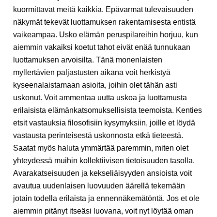
kuormittavat meitä kaikkia. Epävarmat tulevaisuuden
näkymät tekevät luottamuksen rakentamisesta entistä
vaikeampaa. Usko elämän peruspilareihin horjuu, kun
aiemmin vakaiksi koetut tahot eivät enää tunnukaan
luottamuksen arvoisilta. Tänä monenlaisten
myllertävien paljastusten aikana voit herkistyä
kyseenalaistamaan asioita, joihin olet tähän asti
uskonut. Voit ammentaa uutta uskoa ja luottamusta
erilaisista elämänkatsomuksellisista teemoista. Kenties
etsit vastauksia filosofisiin kysymyksiin, joille et löydä
vastausta perinteisestä uskonnosta etkä tieteestä.
Saatat myös haluta ymmärtää paremmin, miten olet
yhteydessä muihin kollektiivisen tietoisuuden tasolla.
Avarakatseisuuden ja kekseliäisyyden ansioista voit
avautua uudenlaisen luovuuden äärellä tekemään
jotain todella erilaista ja ennennäkemätöntä. Jos et ole
aiemmin pitänyt itseäsi luovana, voit nyt löytää oman