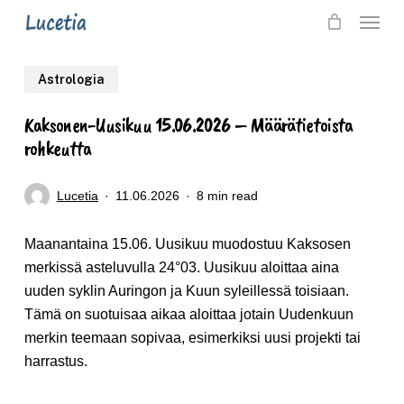
Skip
Menu
to
main
Astrologia
content
Kaksonen-Uusikuu 15.06.2026 – Määrätietoista
rohkeutta
Lucetia
11.06.2026
8 min read
Maanantaina 15.06. Uusikuu muodostuu Kaksosen
merkissä asteluvulla 24°03. Uusikuu aloittaa aina
uuden syklin Auringon ja Kuun syleillessä toisiaan.
Tämä on suotuisaa aikaa aloittaa jotain Uudenkuun
merkin teemaan sopivaa, esimerkiksi uusi projekti tai
harrastus.