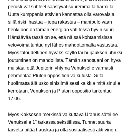
perustuvat suhteet säästyvät suuremmalta harmilta.
Uutta kumppania etsivien kannattaa olla varovaisia,
sillä riski ihastua – jopa rakastua – manipuloivaan
henkilöön on tämän energian vallitessa hyvin suuri.
Hämäävää tässä on se, että näissä kohtaamisissa
vetovoima tuntuu nyt lähes mahdottomalta vastustaa.
Myös taloudellinen hyväksikäyttö tai huijauksen uhriksi
joutuminen on mahdollista. Tämän sanottuani on hyvä
muistaa, että Jupiterin yhtymä Venukselle varmasti
pehmentää Pluton opposition vaikutusta. Siitä
huolimatta älä usko sinisilmäisesti kaikkia mitä sinulle
kerrotaan. Venuksen ja Pluton oppositio tarkentuu
17.06.
Myös Kaksosen merkissä vaikuttava Uranus säteilee
Venukselle 1° tarkassa sekstiilissä. Tunnet suurta
tarvetta pitää hauskaa ja olla sosiaalisesti aktiivinen.