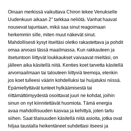
Oinaan merkissä vaikuttava Chiron tekee Venukselle
Uudenkuun aikaan 2° tarkkaa neliötä. Vanhat haavat
nousevat tajuntaan, mikä saa sinut reagoimaan
herkemmin sille, miten muut näkevät sinut.
Mahdollisesti kysyt itseltäsi oletko rakastettava ja pohdit
omaa arvoasi tässä maailmassa. Kun rakkauteen ja
itsetuntoon liittyvät loukkaukset vaivaavat mieltäsi, on
jälleen aika käsitellä niitä. Kenties koet tarvetta käsitellä
arvomaailmaan tai talouteen liittyviä teemoja, etenkin
jos koet tulleesi väärin kohdelluksi tai huijatuksi niissä.
Epämiellyttävät tunteet hylkäämisestä tai
riittämättömyydestä osoittavat juuri ne kohdat, joihin
sinun on nyt kiinnitettävät huomiota. Tämä energia
avaa mahdollisuuden kasvaa ja kehittyä, joten tartu
siihen. Saat tilaisuuden käsitellä niitä asioita, jotka ovat
hiljaa taustalla heikentäneet suhdettasi itseesi ja