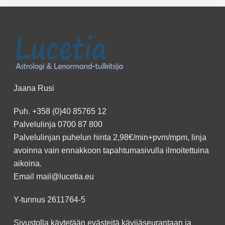
Jaana Rusi
Puh.
+358 (0)40 85765 12
Palvelulinja
0700 87 800
Palvelulinjan puhelun hinta 2,98€/min+pvm/mpm, linja
avoinna vain ennakkoon
tapahtumasivulla
ilmoitettuina
aikoina.
Email
mail@lucetia.eu
Y-tunnus 2611764-5
Sivustolla käytetään evästeitä kävijäseurantaan ja