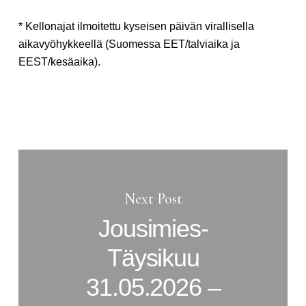
* Kellonajat ilmoitettu kyseisen päivän virallisella
aikavyöhykkeellä (Suomessa EET/talviaika ja
EEST/kesäaika).
Next Post
Jousimies-
Täysikuu
31.05.2026 –