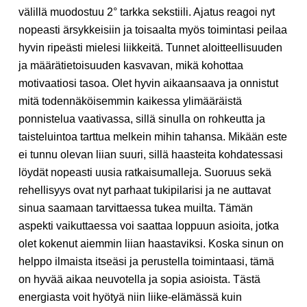
välillä muodostuu 2° tarkka sekstiili. Ajatus reagoi nyt
nopeasti ärsykkeisiin ja toisaalta myös toimintasi peilaa
hyvin ripeästi mielesi liikkeitä. Tunnet aloitteellisuuden
ja määrätietoisuuden kasvavan, mikä kohottaa
motivaatiosi tasoa. Olet hyvin aikaansaava ja onnistut
mitä todennäköisemmin kaikessa ylimääräistä
ponnistelua vaativassa, sillä sinulla on rohkeutta ja
taisteluintoa tarttua melkein mihin tahansa. Mikään este
ei tunnu olevan liian suuri, sillä haasteita kohdatessasi
löydät nopeasti uusia ratkaisumalleja. Suoruus sekä
rehellisyys ovat nyt parhaat tukipilarisi ja ne auttavat
sinua saamaan tarvittaessa tukea muilta. Tämän
aspekti vaikuttaessa voi saattaa loppuun asioita, jotka
olet kokenut aiemmin liian haastaviksi. Koska sinun on
helppo ilmaista itseäsi ja perustella toimintaasi, tämä
on hyvää aikaa neuvotella ja sopia asioista. Tästä
energiasta voit hyötyä niin liike-elämässä kuin