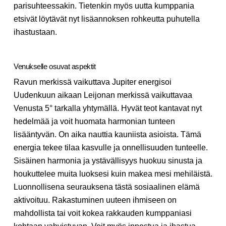
parisuhteessakin. Tietenkin myös uutta kumppania
etsivät löytävät nyt lisäannoksen rohkeutta puhutella
ihastustaan.
Venukselle osuvat aspektit
Ravun merkissä vaikuttava Jupiter energisoi
Uudenkuun aikaan Leijonan merkissä vaikuttavaa
Venusta 5° tarkalla yhtymällä. Hyvät teot kantavat nyt
hedelmää ja voit huomata harmonian tunteen
lisääntyvän. On aika nauttia kauniista asioista. Tämä
energia tekee tilaa kasvulle ja onnellisuuden tunteelle.
Sisäinen harmonia ja ystävällisyys huokuu sinusta ja
houkuttelee muita luoksesi kuin makea mesi mehiläistä.
Luonnollisena seurauksena tästä sosiaalinen elämä
aktivoituu. Rakastuminen uuteen ihmiseen on
mahdollista tai voit kokea rakkauden kumppaniasi