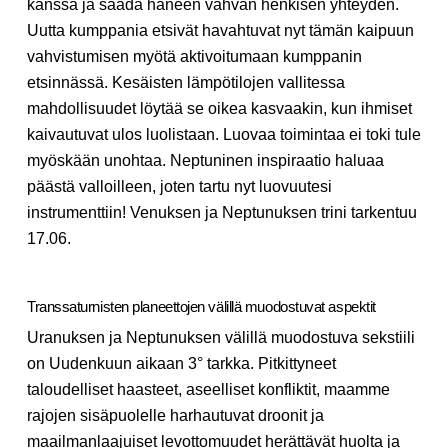
kanssa ja saada häneen vahvan henkisen yhteyden.
Uutta kumppania etsivät havahtuvat nyt tämän kaipuun
vahvistumisen myötä aktivoitumaan kumppanin
etsinnässä. Kesäisten lämpötilojen vallitessa
mahdollisuudet löytää se oikea kasvaakin, kun ihmiset
kaivautuvat ulos luolistaan. Luovaa toimintaa ei toki tule
myöskään unohtaa. Neptuninen inspiraatio haluaa
päästä valloilleen, joten tartu nyt luovuutesi
instrumenttiin! Venuksen ja Neptunuksen trini tarkentuu
17.06.
Transsaturnisten planeettojen välillä muodostuvat aspektit
Uranuksen ja Neptunuksen välillä muodostuva sekstiili
on Uudenkuun aikaan 3° tarkka. Pitkittyneet
taloudelliset haasteet, aseelliset konfliktit, maamme
rajojen sisäpuolelle harhautuvat droonit ja
maailmanlaajuiset levottomuudet herättävät huolta ja