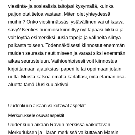
viestintä- ja sosiaalisia taitojasi kysymällä, kuinka
paljon otat tietoa vastaan. Miten olet yhteydessä
muihin? Onko viestinnässäsi ystävällinen vai uhkaava
sävy? Kenties huomiosi kiinnittyy nyt tapaasi liikkua ja
voit löytää esimerkiksi uusia tapoja ja välineitä siirtyä
paikasta toiseen. Todennäköisesti kiinnostut enemmän
muiden seurasta nauttimiseen ja varaat siksi enemmän
aikaa seurusteluun. Vaihtoehtoisesti voit kiinnostua
kirjoittamaan ajatuksiasi paperille tai oppimaan jotain
uutta. Muista katsoa omalta kartaltasi, mitä elämän osa-
aluetta tämä Uusikuu aktivoi.
Uudenkuun aikaan vaikuttavat aspektit
Merkuriukselle osuvat aspektit
Uudenkuun aikaan Ravun merkissä vaikuttavan
Merkuriuksen ja Härän merkissä vaikuttavan Marsin