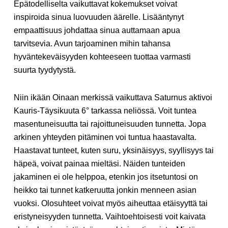
Epätodelliselta vaikuttavat kokemukset voivat
inspiroida sinua luovuuden äärelle. Lisääntynyt
empaattisuus johdattaa sinua auttamaan apua
tarvitsevia. Avun tarjoaminen mihin tahansa
hyväntekeväisyyden kohteeseen tuottaa varmasti
suurta tyydytystä.
Niin ikään Oinaan merkissä vaikuttava Saturnus aktivoi
Kauris-Täysikuuta 6° tarkassa neliössä. Voit tuntea
masentuneisuutta tai rajoittuneisuuden tunnetta. Jopa
arkinen yhteyden pitäminen voi tuntua haastavalta.
Haastavat tunteet, kuten suru, yksinäisyys, syyllisyys tai
häpeä, voivat painaa mieltäsi. Näiden tunteiden
jakaminen ei ole helppoa, etenkin jos itsetuntosi on
heikko tai tunnet katkeruutta jonkin menneen asian
vuoksi. Olosuhteet voivat myös aiheuttaa etäisyyttä tai
eristyneisyyden tunnetta. Vaihtoehtoisesti voit kaivata