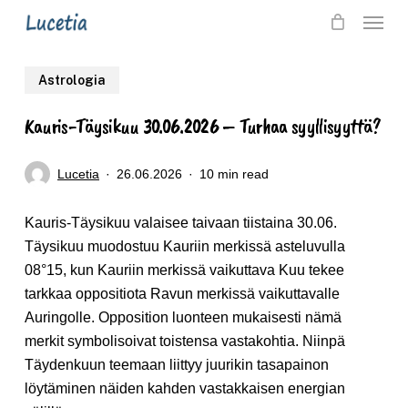
Skip
Menu
to
main
Astrologia
content
Kauris-Täysikuu 30.06.2026 – Turhaa syyllisyyttä?
Lucetia
26.06.2026
10 min read
Kauris-Täysikuu valaisee taivaan tiistaina 30.06.
Täysikuu muodostuu Kauriin merkissä asteluvulla
08°15, kun Kauriin merkissä vaikuttava Kuu tekee
tarkkaa oppositiota Ravun merkissä vaikuttavalle
Auringolle. Opposition luonteen mukaisesti nämä
merkit symbolisoivat toistensa vastakohtia. Niinpä
Täydenkuun teemaan liittyy juurikin tasapainon
löytäminen näiden kahden vastakkaisen energian