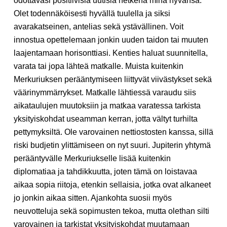
odottavasi positiivisia uutisia hetkenä minä hyvänsä.
Olet todennäköisesti hyvällä tuulella ja siksi
avarakatseinen, antelias sekä ystävällinen. Voit
innostua opettelemaan jonkin uuden taidon tai muuten
laajentamaan horisonttiasi. Kenties haluat suunnitella,
varata tai jopa lähteä matkalle. Muista kuitenkin
Merkuriuksen perääntymiseen liittyvät viivästykset sekä
väärinymmärrykset. Matkalle lähtiessä varaudu siis
aikataulujen muutoksiin ja matkaa varatessa tarkista
yksityiskohdat useamman kerran, jotta vältyt turhilta
pettymyksiltä. Ole varovainen nettiostosten kanssa, sillä
riski budjetin ylittämiseen on nyt suuri. Jupiterin yhtymä
perääntyvälle Merkuriukselle lisää kuitenkin
diplomatiaa ja tahdikkuutta, joten tämä on loistavaa
aikaa sopia riitoja, etenkin sellaisia, jotka ovat alkaneet
jo jonkin aikaa sitten. Ajankohta suosii myös
neuvotteluja sekä sopimusten tekoa, mutta olethan silti
varovainen ja tarkistat yksityiskohdat muutamaan