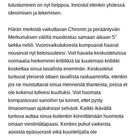
tutustuminen on nyt helppoa. Innostut etenkin yhdessä
ideoimisen ja tekemisen.
Härän merkistä vaikuttavan Chironin ja perääntyvän
Merkuriuksen välillä muodostuu samaan aikaan 5°
tarkka neliö. Vuorovaikutuksesta kumpuavat haavat
nousevat nyt tietoisuuteesi. Voit havaita keskusteluissa
normaalia herkemmin kritiikkiä tai kuulemasi kritiikki
koskettaa sinua tavallista enemmän. Keskustelut
tuntuvat yleisesti ottaen tavallista raskaammilta, etenkin
jos ne muistuttavat sinua menneistä tilanteista, joissa et
ole kokenut tulleesi kuulluksi. Voit huomata
kompastuvasi sanoihin tai tunnet, ettet pysty
ilmaisemaan ajatuksiasi selvästi. Kaikki ikävältä
tuntuva auttaa sinua kuitenkin kiinnittämään huomiota
omaan viestintätapaasi. Kenties puhut vaikeista
asioista epäsuorasti eikä kuuntelijalla ole