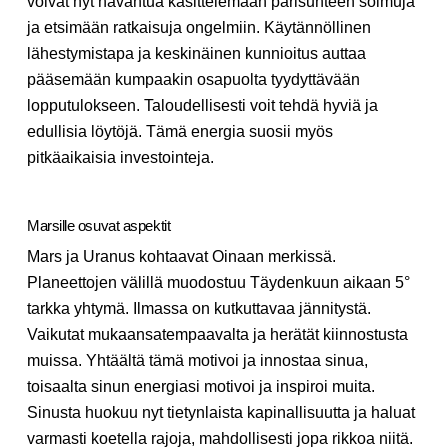
voivat nyt havahtua käsittelemään parisuhteen solmuja
ja etsimään ratkaisuja ongelmiin. Käytännöllinen
lähestymistapa ja keskinäinen kunnioitus auttaa
pääsemään kumpaakin osapuolta tyydyttävään
lopputulokseen. Taloudellisesti voit tehdä hyviä ja
edullisia löytöjä. Tämä energia suosii myös
pitkäaikaisia investointeja.
Marsille osuvat aspektit
Mars ja Uranus kohtaavat Oinaan merkissä.
Planeettojen välillä muodostuu Täydenkuun aikaan 5°
tarkka yhtymä. Ilmassa on kutkuttavaa jännitystä.
Vaikutat mukaansatempaavalta ja herätät kiinnostusta
muissa. Yhtäältä tämä motivoi ja innostaa sinua,
toisaalta sinun energiasi motivoi ja inspiroi muita.
Sinusta huokuu nyt tietynlaista kapinallisuutta ja haluat
varmasti koetella rajoja, mahdollisesti jopa rikkoa niitä.