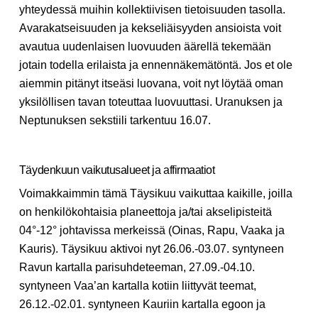
yhteydessä muihin kollektiivisen tietoisuuden tasolla.
Avarakatseisuuden ja kekseliäisyyden ansioista voit
avautua uudenlaisen luovuuden äärellä tekemään
jotain todella erilaista ja ennennäkemätöntä. Jos et ole
aiemmin pitänyt itseäsi luovana, voit nyt löytää oman
yksilöllisen tavan toteuttaa luovuuttasi. Uranuksen ja
Neptunuksen sekstiili tarkentuu 16.07.
Täydenkuun vaikutusalueet ja affirmaatiot
Voimakkaimmin tämä Täysikuu vaikuttaa kaikille, joilla
on henkilökohtaisia planeettoja ja/tai akselipisteitä
04°-12° johtavissa merkeissä (Oinas, Rapu, Vaaka ja
Kauris). Täysikuu aktivoi nyt 26.06.-03.07. syntyneen
Ravun kartalla parisuhdeteeman, 27.09.-04.10.
syntyneen Vaa’an kartalla kotiin liittyvät teemat,
26.12.-02.01. syntyneen Kauriin kartalla egoon ja