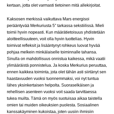
kertaan, jotta olet varmasti tietoinen mitä allekirjoitat.
Kaksosen merkissä vaikuttava Mars energisoi
perääntyvää Merkuriusta 5° tarkassa sekstiilissä. Mieli
toimii hyvin nopeasti. Kun määrätietoisuus yhdistetään
aloitteellisuuteen, voit olla hyvin tuottelias. Hyvin
toimivat refleksit ja lisääntynyt rohkeus luovat hyvää
pohjaa melkein minkälaiselle toiminnalle tahansa.
Sinulla on mahdollisuus onnistua kaikessa, mikä vaatii
ylimääräistä ponnistelua. Ja koska Merkurius peruuttaa,
ennen kaikkea toiminta, jota olet tähän asti siirtänyt sen
haastavuuden vuoksi tuonnemmaksi, voi nyt tuntua
lähes yksinkertaisen helpolta. Suoraselkäisen ja
rehellisen asenteen vuoksi voit saada tarvittaessa
tukea muilta. Tämä on myös suotuisaa aikaa taistella
omien tai muiden oikeuksien puolesta. Sosiaalinen
kanssakäyminen kukoistaa, joten uusiin ihmisiin