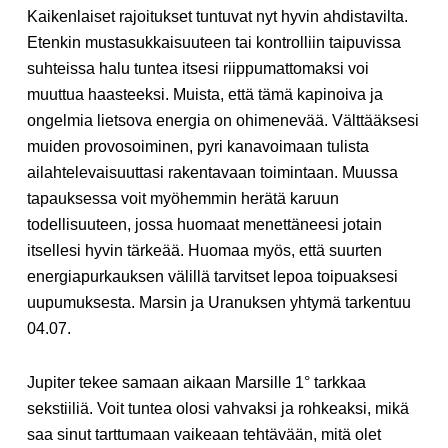
Kaikenlaiset rajoitukset tuntuvat nyt hyvin ahdistavilta.
Etenkin mustasukkaisuuteen tai kontrolliin taipuvissa
suhteissa halu tuntea itsesi riippumattomaksi voi
muuttua haasteeksi. Muista, että tämä kapinoiva ja
ongelmia lietsova energia on ohimenevää. Välttääksesi
muiden provosoiminen, pyri kanavoimaan tulista
ailahtelevaisuuttasi rakentavaan toimintaan. Muussa
tapauksessa voit myöhemmin herätä karuun
todellisuuteen, jossa huomaat menettäneesi jotain
itsellesi hyvin tärkeää. Huomaa myös, että suurten
energiapurkauksen välillä tarvitset lepoa toipuaksesi
uupumuksesta. Marsin ja Uranuksen yhtymä tarkentuu
04.07.
Jupiter tekee samaan aikaan Marsille 1° tarkkaa
sekstiiliä. Voit tuntea olosi vahvaksi ja rohkeaksi, mikä
saa sinut tarttumaan vaikeaan tehtävään, mitä olet