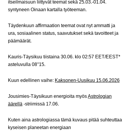
itseilmaisuun liittyvät teemat sekä 25.03.-01.04.
syntyneen Oinaan kartalla työteeman.
Täydenkuun affirmaation teemat ovat nyt ammatti ja
ura, sosiaalinen status, saavutukset sekä tavoitteet ja
päämäärät.
Kauris-Täysikuu tiistaina 30.06. klo 02:57 EET/EEST*
asteluvulla 08°15.
Kuun edellinen vaihe:
Kaksonen-Uusikuu 15.06.2026
Jousimies-Täysikuun energioita myös
Astrologian
äärellä
-striimissä 17.06.
Kuten aina astrologiassa tämä kuvaus pitää suhteuttaa
kyseisen planeetan energiaan