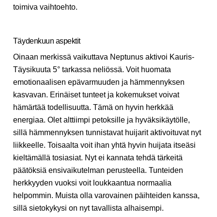
toimiva vaihtoehto.
Täydenkuun aspektit
Oinaan merkissä vaikuttava Neptunus aktivoi Kauris-
Täysikuuta 5° tarkassa neliössä. Voit huomata
emotionaalisen epävarmuuden ja hämmennyksen
kasvavan. Erinäiset tunteet ja kokemukset voivat
hämärtää todellisuutta. Tämä on hyvin herkkää
energiaa. Olet alttiimpi petoksille ja hyväksikäytölle,
sillä hämmennyksen tunnistavat huijarit aktivoituvat nyt
liikkeelle. Toisaalta voit ihan yhtä hyvin huijata itseäsi
kieltämällä tosiasiat. Nyt ei kannata tehdä tärkeitä
päätöksiä ensivaikutelman perusteella. Tunteiden
herkkyyden vuoksi voit loukkaantua normaalia
helpommin. Muista olla varovainen päihteiden kanssa,
sillä sietokykysi on nyt tavallista alhaisempi.