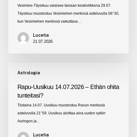
Vesimies-Täysikuu valaisee taivaan keskiviikkona 29.07.
eteenpäin?
Täysikuu muodostuu Vesimiehen merkissä asteluvulla 06°30,
kun Vesimiehen merkissä vaikuttava…
Lucetia
21.07.2026
Rapu-
Astrologia
Uusikuu
14.07.2026
Rapu-Uusikuu 14.07.2026 – Ethän ohita
–
tunteitasi?
Ethän
Tiistaina 14.07. Uusikuu muodostuu Ravun merkissä
ohita
asteluvulla 21°59. Uusikuu aloittaa aina uuden syklin
tunteitasi?
Auringon ja…
Lucetia