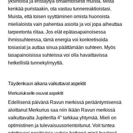
yksinoloa ja eristäytyä omaehtoisesti muista. Mistä
kenkää puristaakin, ota vastuu tunnereaktioistasi.
Muista, että toisen syyttäminen omista huonoista
mielialoista vain pahentaa asioita ja voi jopa aiheuttaa
tarpeetonta riitaa. Jos elät epätasapainoisessa
ihmissuhteessa, tämä energia voi konkretisoida
tosiasiat ja auttaa sinua päättämään suhteen. Myös
tasapainoisissa suhteissa voi olla havaittavissa
hetkellistä tunnekylmyyttä.
Täydenkuun aikana vaikuttavat aspektit
Merkuriukselle osuvat aspektit
Edellisenä päivänä Ravun merkissä perääntymisensä
aloittanut Merkurius saa niin ikään Ravun merkissä
vaikuttavalta Jupiterilta 4° tarkkaa yhtymää. Mieli on
optimistinen ja tulevaisuusorientoitunut. Voit tuntea