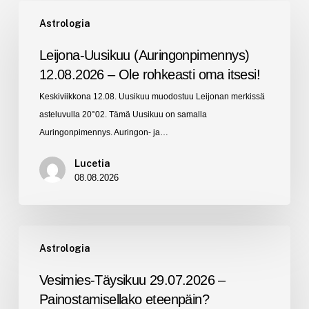
Leijona-
Astrologia
Uusikuu
(Auringonpimennys)
Leijona-Uusikuu (Auringonpimennys)
12.08.2026
12.08.2026 – Ole rohkeasti oma itsesi!
–
Keskiviikkona 12.08. Uusikuu muodostuu Leijonan merkissä
Ole
asteluvulla 20°02. Tämä Uusikuu on samalla
rohkeasti
Auringonpimennys. Auringon- ja…
oma
itsesi!
Lucetia
08.08.2026
Vesimies-
Astrologia
Täysikuu
29.07.2026
Vesimies-Täysikuu 29.07.2026 –
–
Painostamisellako eteenpäin?
Painostamisellako