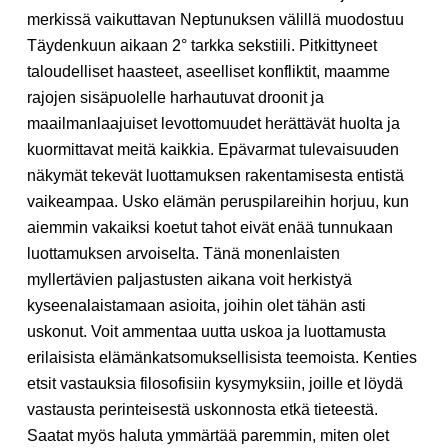
merkissä vaikuttavan Neptunuksen välillä muodostuu
Täydenkuun aikaan 2° tarkka sekstiili. Pitkittyneet
taloudelliset haasteet, aseelliset konfliktit, maamme
rajojen sisäpuolelle harhautuvat droonit ja
maailmanlaajuiset levottomuudet herättävät huolta ja
kuormittavat meitä kaikkia. Epävarmat tulevaisuuden
näkymät tekevät luottamuksen rakentamisesta entistä
vaikeampaa. Usko elämän peruspilareihin horjuu, kun
aiemmin vakaiksi koetut tahot eivät enää tunnukaan
luottamuksen arvoiselta. Tänä monenlaisten
myllertävien paljastusten aikana voit herkistyä
kyseenalaistamaan asioita, joihin olet tähän asti
uskonut. Voit ammentaa uutta uskoa ja luottamusta
erilaisista elämänkatsomuksellisista teemoista. Kenties
etsit vastauksia filosofisiin kysymyksiin, joille et löydä
vastausta perinteisestä uskonnosta etkä tieteestä.
Saatat myös haluta ymmärtää paremmin, miten olet