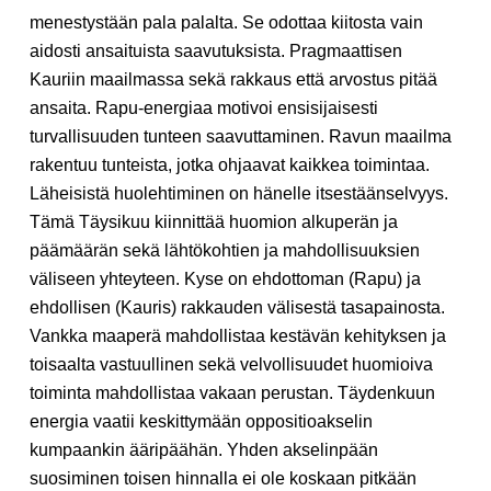
menestystään pala palalta. Se odottaa kiitosta vain
aidosti ansaituista saavutuksista. Pragmaattisen
Kauriin maailmassa sekä rakkaus että arvostus pitää
ansaita. Rapu-energiaa motivoi ensisijaisesti
turvallisuuden tunteen saavuttaminen. Ravun maailma
rakentuu tunteista, jotka ohjaavat kaikkea toimintaa.
Läheisistä huolehtiminen on hänelle itsestäänselvyys.
Tämä Täysikuu kiinnittää huomion alkuperän ja
päämäärän sekä lähtökohtien ja mahdollisuuksien
väliseen yhteyteen. Kyse on ehdottoman (Rapu) ja
ehdollisen (Kauris) rakkauden välisestä tasapainosta.
Vankka maaperä mahdollistaa kestävän kehityksen ja
toisaalta vastuullinen sekä velvollisuudet huomioiva
toiminta mahdollistaa vakaan perustan. Täydenkuun
energia vaatii keskittymään oppositioakselin
kumpaankin ääripäähän. Yhden akselinpään
suosiminen toisen hinnalla ei ole koskaan pitkään