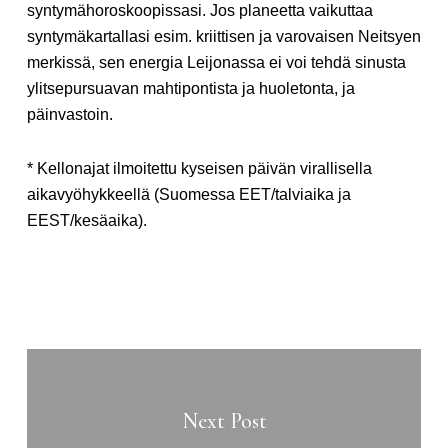
syntymähoroskoopissasi. Jos planeetta vaikuttaa
syntymäkartallasi esim. kriittisen ja varovaisen Neitsyen
merkissä, sen energia Leijonassa ei voi tehdä sinusta
ylitsepursuavan mahtipontista ja huoletonta, ja
päinvastoin.
* Kellonajat ilmoitettu kyseisen päivän virallisella
aikavyöhykkeellä (Suomessa EET/talviaika ja
EEST/kesäaika).
Next Post