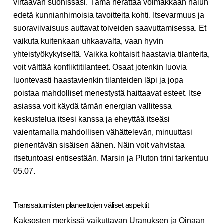
virtaavan suonissasi. Tämä herättää voimakkaan halun
edetä kunnianhimoisia tavoitteita kohti. Itsevarmuus ja
suoraviivaisuus auttavat toiveiden saavuttamisessa. Et
vaikuta kuitenkaan uhkaavalta, vaan hyvin
yhteistyökykyiseltä. Vaikka kohtaisit haastavia tilanteita,
voit välttää konfliktitilanteet. Osaat jotenkin luovia
luontevasti haastavienkin tilanteiden läpi ja jopa
poistaa mahdolliset menestystä haittaavat esteet. Itse
asiassa voit käydä tämän energian vallitessa
keskustelua itsesi kanssa ja eheyttää itseäsi
vaientamalla mahdollisen vähättelevän, minuuttasi
pienentävän sisäisen äänen. Näin voit vahvistaa
itsetuntoasi entisestään. Marsin ja Pluton trini tarkentuu
05.07.
Transsaturnisten planeettojen väliset aspektit
Kaksosten merkissä vaikuttavan Uranuksen ja Oinaan