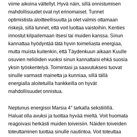
viime aikoina vältellyt. Hyvä näin, sillä onnistumisen
mahdollisuudet ovat nyt erinomaiset. Tunnet
optimistista aloitteellisuutta ja olet valmis ottamaan
riskejä, sillä tunnet, että voit luottaa vaistoihin. Kenties
innostut kilpailemaan itsesi tai muiden kanssa. Sinun
kannattaa hyödyntää tätä hyvin toimeliasta energiaa,
mutta muista kuitenkin, että Täydenkuun aikaan Kuulle
osuvien neliöiden vuoksi sinun kannattaisi ehkä suosia
yksin työskentelyä. Toimintasi ja saavutuksesi tuovat
sinulle varmasti mainetta ja kunniaa, sillä tällä
energialla aloitetuilla hankkeilla on hyvät
mahdollisuudet onnistua.
Neptunus energisoi Marsia 4° tarkalla sekstiilillä.
Haluat olla avuksi ja tuottaa hyvää mieltä. Voit huomata
reagoivasi herkästi muiden toiveisiin. Näiden toiveiden
toteuttaminen tuottaa sinulle nautintoa. Voit toteuttaa