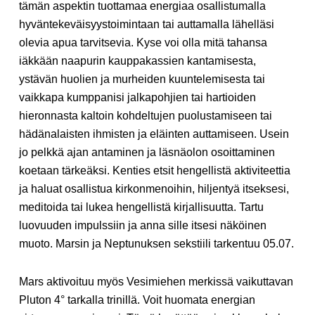
tämän aspektin tuottamaa energiaa osallistumalla
hyväntekeväisyystoimintaan tai auttamalla lähelläsi
olevia apua tarvitsevia. Kyse voi olla mitä tahansa
iäkkään naapurin kauppakassien kantamisesta,
ystävän huolien ja murheiden kuuntelemisesta tai
vaikkapa kumppanisi jalkapohjien tai hartioiden
hieronnasta kaltoin kohdeltujen puolustamiseen tai
hädänalaisten ihmisten ja eläinten auttamiseen. Usein
jo pelkkä ajan antaminen ja läsnäolon osoittaminen
koetaan tärkeäksi. Kenties etsit hengellistä aktiviteettia
ja haluat osallistua kirkonmenoihin, hiljentyä itseksesi,
meditoida tai lukea hengellistä kirjallisuutta. Tartu
luovuuden impulssiin ja anna sille itsesi näköinen
muoto. Marsin ja Neptunuksen sekstiili tarkentuu 05.07.
Mars aktivoituu myös Vesimiehen merkissä vaikuttavan
Pluton 4° tarkalla trinillä. Voit huomata energian