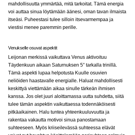
mahdollisuutta ymmärtää, mitä tarkoitat. Tämä energia
voi auttaa sinua löytämään äänesi, oman tavan ilmaista
itseäsi. Puheestasi tulee silloin itsevarmempaa ja
viestisi menee paremmin perille.
Venukselle osuvat aspektit
Leijonan merkissä vaikuttava Venus aktivoituu
Täydenkuun aikaan Saturnuksen 5° tarkalla trinillä.
Tämä aspekti lupaa helpotusta Kuulle osuvien
neliöiden haastavalle energialle. Haluat mahdollisesti
keskittyä viettämään aikaa sinulle tärkeän ihmisen
kanssa. Jos olet juuri aloittamassa uutta suhdetta, siitä
tulee tämän aspektin vaikuttaessa todennäköisesti
pitkäaikainen. Halu tuntea yhteenkuuluvuutta ja
rakentaa vakautta motivoi sinua panostamaan
suhteeseen. Myös kriiseilevässä suhteessa elävät