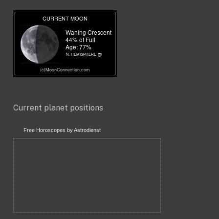
Current planet positions
Free Horoscopes by Astrodienst