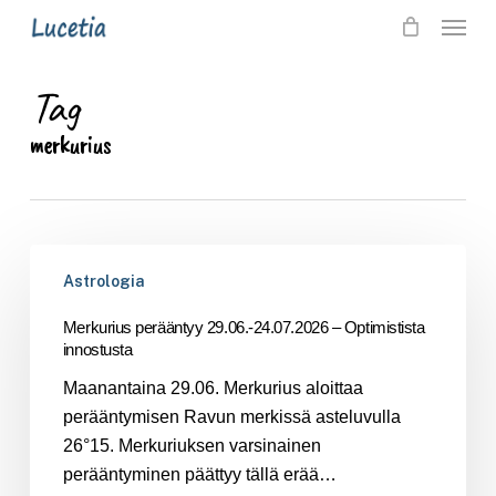
Skip
Menu
to
main
Tag
content
merkurius
Merkurius
Astrologia
perääntyy
29.06.-24.07.2026
Merkurius perääntyy 29.06.-24.07.2026 – Optimistista
–
innostusta
Optimistista
Maanantaina 29.06. Merkurius aloittaa
innostusta
perääntymisen Ravun merkissä asteluvulla
26°15. Merkuriuksen varsinainen
perääntyminen päättyy tällä erää…