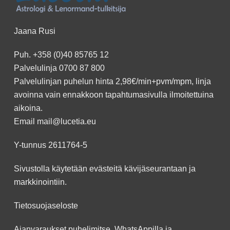
Jaana Rusi
Puh.
+358 (0)40 85765 12
Palvelulinja
0700 87 800
Palvelulinjan puhelun hinta 2,98€/min+pvm/mpm, linja
avoinna vain ennakkoon
tapahtumasivulla
ilmoitettuina
aikoina.
Email
mail@lucetia.eu
Y-tunnus 2611764-5
Sivustolla käytetään evästeitä kävijäseurantaan ja
markkinointiin.
Tietosuojaseloste
Ajanvaraukset puhelimitse, WhatsAppilla ja