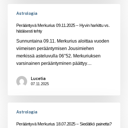
Perääntyvä
Astrologia
Merkurius
09.11.2025
Perääntyvä Merkurius 09.11.2025 – Hyvin harkittu vs.
–
hätäisesti tehty
Hyvin
Sunnuntaina 09.11. Merkurius aloittaa vuoden
harkittu
viimeisen perääntymisen Jousimiehen
vs.
merkissä asteluvulla 06°52. Merkuriuksen
hätäisesti
varsinainen perääntyminen päättyy…
tehty
Lucetia
07.11.2025
Perääntyvä
Astrologia
Merkurius
18.07.2025
Perääntyvä Merkurius 18.07.2025 – Siedätkö painetta?