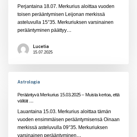
–
Perjantaina 18.07. Merkurius aloittaa vuoden
Siedätkö
toisen perääntymisen Leijonan merkissä
painetta?
asteluvulla 15°35. Merkuriuksen varsinainen
perääntyminen päättyy…
Lucetia
15.07.2025
Perääntyvä
Astrologia
Merkurius
15.03.2025
Perääntyvä Merkurius 15.03.2025 – Muista kertoa, että
–
välität …
Muista
Lauantaina 15.03. Merkurius aloittaa tämän
kertoa,
vuoden ensimmäisen perääntymisensä Oinaan
että
merkissä asteluvulla 09°35. Merkuriuksen
välität
varsinainen perääntyminen…