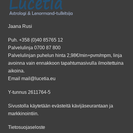
Jaana Rusi
Puh.
+358 (0)40 85765 12
Palvelulinja
0700 87 800
Palvelulinjan puhelun hinta 2,98€/min+pvm/mpm, linja
avoinna vain ennakkoon
tapahtumasivulla
ilmoitettuina
aikoina.
Email
mail@lucetia.eu
Y-tunnus 2611764-5
Sivustolla käytetään evästeitä kävijäseurantaan ja
markkinointiin.
Tietosuojaseloste