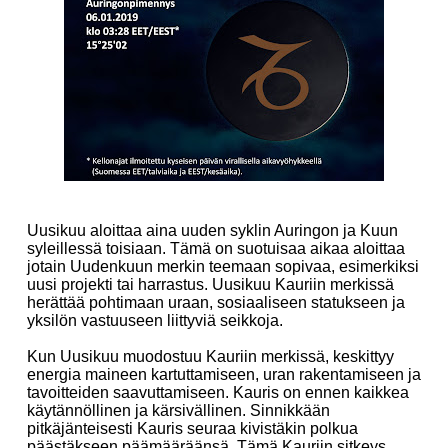
Uusikuu aloittaa aina uuden syklin Auringon ja Kuun
syleillessä toisiaan. Tämä on suotuisaa aikaa aloittaa
jotain Uudenkuun merkin teemaan sopivaa, esimerkiksi
uusi projekti tai harrastus.
Uusikuu Kauriin merkissä
herättää pohtimaan uraan, sosiaaliseen statukseen ja
yksilön vastuuseen liittyviä seikkoja.
Kun Uusikuu muodostuu Kauriin merkissä, keskittyy
energia maineen kartuttamiseen, uran rakentamiseen ja
tavoitteiden saavuttamiseen. Kauris on ennen kaikkea
käytännöllinen ja kärsivällinen. Sinnikkään
pitkäjänteisesti Kauris seuraa kivistäkin polkua
päästäkseen päämääräänsä. Tämä Kauriin sitkeys