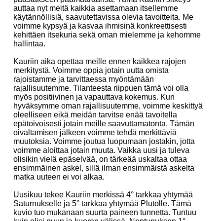
auttaa nyt meitä kaikkia asettamaan itsellemme
käytännöllisiä, saavutettavissa olevia tavoitteita. Me
voimme kypsyä ja kasvaa ihmisinä konkreettisesti
kehittäen itsekuria sekä oman mielemme ja kehomme
hallintaa.
Kauriin aika opettaa meille ennen kaikkea rajojen
merkitystä. Voimme oppia jotain uutta omista
rajoistamme ja tarvittaessa myöntämään
rajallisuutemme. Tilanteesta riippuen tämä voi olla
myös positiivinen ja vapauttava kokemus. Kun
hyväksymme oman rajallisuutemme, voimme keskittyä
oleelliseen eikä meidän tarvitse enää tavoitella
epätoivoisesti jotain meille saavuttamatonta. Tämän
oivaltamisen jälkeen voimme tehdä merkittäviä
muutoksia. Voimme joutua luopumaan jostakin, jotta
voimme aloittaa jotain muuta. Vaikka uusi ja tuleva
olisikin vielä epäselvää, on tärkeää uskaltaa ottaa
ensimmäinen askel, sillä ilman ensimmäistä askelta
matka uuteen ei voi alkaa.
Uusikuu tekee Kauriin merkissä
4° tarkkaa yhtymää
Saturnukselle ja 5° tarkkaa yhtymää Plutolle. Tämä
kuvio tuo mukanaan suurta paineen tunnetta. Tuntuu