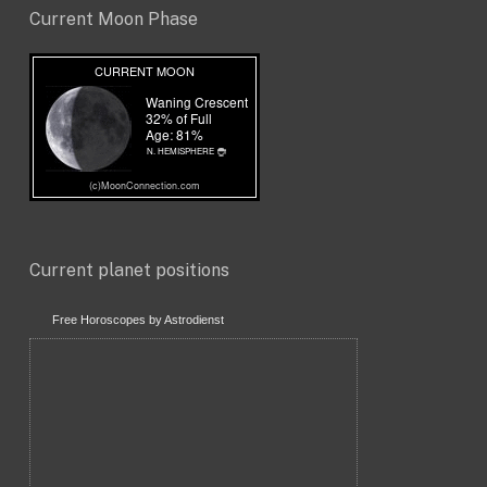
Current Moon Phase
Current planet positions
Free Horoscopes by Astrodienst