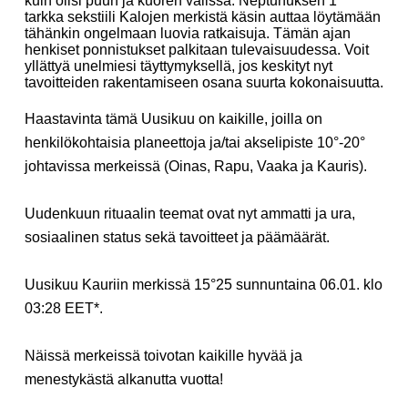
kuin olisi puun ja kuoren välissä. Neptunuksen 1°
tarkka sekstiili Kalojen merkistä käsin auttaa löytämään
tähänkin ongelmaan luovia ratkaisuja. Tämän ajan
henkiset ponnistukset palkitaan tulevaisuudessa. Voit
yllättyä unelmiesi täyttymyksellä, jos keskityt nyt
tavoitteiden rakentamiseen osana suurta kokonaisuutta.
Haastavinta tämä Uusikuu on kaikille, joilla on
henkilökohtaisia planeettoja ja/tai akselipiste 10°-20°
johtavissa merkeissä (Oinas, Rapu, Vaaka ja Kauris)
.
Uudenkuun rituaalin teemat ovat nyt
ammatti ja ura,
sosiaalinen status sekä tavoitteet ja päämäärät
.
Uusikuu Kauriin merkissä 15°25 sunnuntaina 06.01. klo
03:28 EET*.
Näissä merkeissä toivotan kaikille hyvää ja
menestykästä alkanutta vuotta!