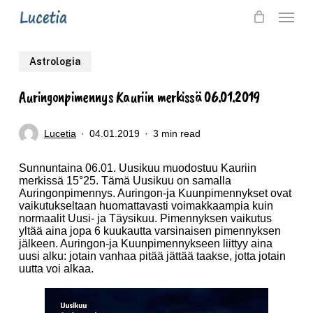
Skip
Menu
to
main
Astrologia
content
Auringonpimennys Kauriin merkissä 06.01.2019
Lucetia
04.01.2019
3 min read
Sunnuntaina 06.01. Uusikuu muodostuu Kauriin
merkissä 15°25. Tämä Uusikuu on samalla
Auringonpimennys.
Auringon-ja Kuunpimennykset ovat
vaikutukseltaan huomattavasti voimakkaampia kuin
normaalit Uusi- ja Täysikuu. Pimennyksen vaikutus
yltää aina jopa 6 kuukautta varsinaisen pimennyksen
jälkeen. Auringon-ja Kuunpimennykseen liittyy aina
uusi alku: jotain vanhaa pitää jättää taakse, jotta jotain
uutta voi alkaa.