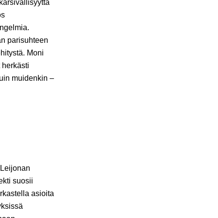
kärsivällisyyttä
os
ongelmia.
an parisuhteen
itystä. Moni
 herkästi
kuin muidenkin –
 Leijonan
kti suosii
rkastella asioita
yksissä