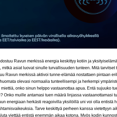
ostuu Ravun merkissä energia keskittyy kotiin ja yksityiseläm
, mitkä asiat luovat sinulle turvallisuuden tunteen. Mitä tarvitset
uu Ravun merkissä aktivoi tunne-elämää nostattaen pintaan erila
 huomata olevasi normaalia tunteellisempi ja herkempi ympäristö
miettiä, onko sinun helppo vastaanottaa apua. Entä sujuuko t
ti? Onko muille antamasi tuen määrä linjassa vastaanottamasi 
n energiaan herkästi reagoivilla yksilöillä uni voi olla entistä
htamisvaikeuksia. Tarve keskittyä perheen kanssa vietettyyn a
aluta viettää entistä enemmän aikaa kotona. Myös kodin kunnos