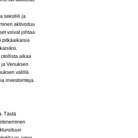
sekstiili ja
minen aktivoituu
et voivat johtaa
 pitkäaikaisia
kaisiksi.
tollista aikaa
n ja Venuksen
nuksen välillä
a investointeja.
ä. Tästä
a eteneminen
ukturoituun
hdillaan, joten