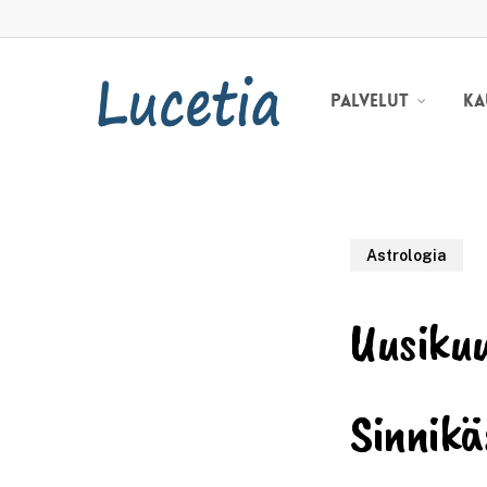
Skip
to
main
content
Ka
Palvelut
Astrologia
Uusikuu
Sinnikä