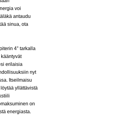
mpaan
nergia voi
 äläkä antaudu
tää sinua, ota
erin 4° tarkalla
t kääntyvät
i erilaisia
dollisuuksiin nyt
ssa. Itseilmaisu
öytää yllättävistä
tiili
a omaksuminen on
stä energiasta.