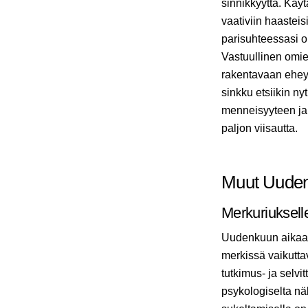
sinnikkyyttä. Käyt
vaativiin haasteisi
parisuhteessasi o
Vastuullinen omie
rakentavaan ehey
sinkku etsiikin n
menneisyyteen ja 
paljon viisautta.
Muut Uudenk
Merkuriuksell
Uudenkuun aikaan 
merkissä vaikuttav
tutkimus- ja selvi
psykologiselta näk