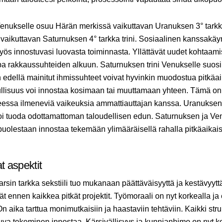
ukselle osuu Härän merkissä vaikuttavan Uranuksen 3° tarkka 
vaikuttavan Saturnuksen 4° tarkka trini. Sosiaalinen kanssakäy
yös innostuvasi luovasta toiminnasta. Yllättävät uudet kohtaamis
opa rakkaussuhteiden alkuun. Saturnuksen trini Venukselle suosii
n edellä mainitut ihmissuhteet voivat hyvinkin muodostua pitkäai
llisuus voi innostaa kosimaan tai muuttamaan yhteen. Tämä on o
teessa ilmeneviä vaikeuksia ammattiauttajan kanssa. Uranukse
 voi tuoda odottamattoman taloudellisen edun. Saturnuksen ja Ve
puolestaan innostaa tekemään ylimääräisellä rahalla pitkäaikaisi
t aspektit
rsin tarkka sekstiili tuo mukanaan päättäväisyyttä ja kestävyytt
ät ennen kaikkea pitkät projektit. Työmoraali on nyt korkealla j
 On aika tarttua monimutkaisiin ja haastaviin tehtäviin. Kaikki str
uva tekeminen innostaa. Kärsivällisyys ja kunnianhimo on nyt ko