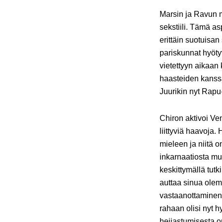
Marsin ja Ravun 
sekstiili. Tämä a
erittäin suotuisan
pariskunnat hyötyv
vietettyyn aikaan
haasteiden kanssa
Juurikin nyt Rapu
Chiron aktivoi Ve
liittyviä haavoja
mieleen ja niitä 
inkarnaatiosta mu
keskittymällä tut
auttaa sinua olem
vastaanottaminen 
rahaan olisi nyt h
heijastumisesta o