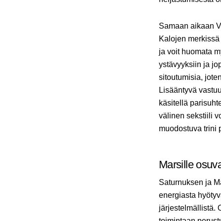
Samaan aikaan Ven
Kalojen merkissä 
ja voit huomata m
ystävyyksiin ja j
sitoutumisia, jote
Lisääntyvä vastuu
käsitellä parisuh
välinen sekstiili
muodostuva trini 
Marsille osuva
Saturnuksen ja Ma
energiasta hyötyv
järjestelmällistä.
toimintaan perust