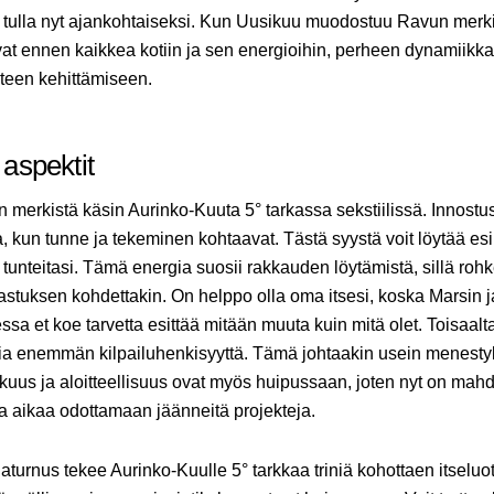
i tulla nyt ajankohtaiseksi. Kun Uusikuu muodostuu Ravun merk
uvat ennen kaikkea kotiin ja sen energioihin, perheen dynamiikk
nteen kehittämiseen.
aspektit
 merkistä käsin Aurinko-Kuuta 5° tarkassa sekstiilissä. Innostus
, kun tunne ja tekeminen kohtaavat. Tästä syystä voit löytää es
 tunteitasi. Tämä energia suosii rakkauden löytämistä, sillä roh
stuksen kohdettakin. On helppo olla oma itsesi, koska Marsin 
ssa et koe tarvetta esittää mitään muuta kuin mitä olet. Toisaal
lia enemmän kilpailuhenkisyyttä. Tämä johtaakin usein menesty
uus ja aloitteellisuus ovat myös huipussaan, joten nyt on mahdo
 aikaa odottamaan jäänneitä projekteja.
urnus tekee Aurinko-Kuulle 5° tarkkaa triniä kohottaen itseluo