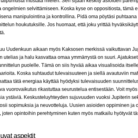
 taipumusta mustata mielen. Sen sijaan keskity asioiden pare
ongelmien selvittämiseen. Koska kyse on oppositiosta, tämä e
isena manipulointina ja kontrollina. Pidä oma pöytäsi puhtaana
nittelun houkutuksille. Jos huomaat, että joku yrittää hyväksikäyt
tä.
tuu Uudenkuun aikaan myös Kaksosen merkissä vaikuttavan Jupit
i on utelias ja halu kasvattaa omaa ymmärrystä on suuri. Ajatukse
nittelun puolelle. Tämä on siis hyvää aikaa visualisoida itselles
arioita. Koska suhtaudut tulevaisuuteen ja siellä avautuviin mah
nnattaa tätä energiaa käyttää hyödyksi tulevaisuuden suunnittelu
va vuorovaikutus rikastuttaa seurustelua entisestään. Voit myös l
ia ystäviä. Keskusteluyhteyden sujuvuuden vuoksi Jupiterin seks
uosii sopimuksia ja neuvotteluja. Uusien asioiden oppiminen j
 joten opintoihin perehtyminen kuten myös matkailu hyötyvät tä
uvat aspektit