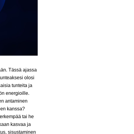
ään. Tässä ajassa
 tunteaksesi olosi
isia tunteita ja
n energioille.
uen antaminen
tuen kanssa?
 herkempää tai he
ikaan kasvaa ja
tus, sisustaminen