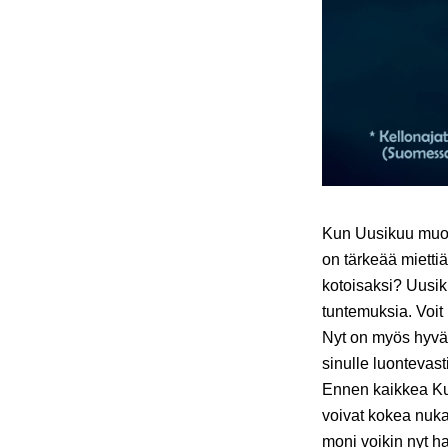
Kun Uusikuu muod
on tärkeää miettiä
kotoisaksi? Uusik
tuntemuksia. Voit
Nyt on myös hyvä 
sinulle luontevas
Ennen kaikkea Kuu
voivat kokea nuka
moni voikin nyt h