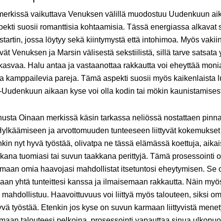
merkissä vaikuttava Venuksen välillä muodostuu Uudenkuun aik
spekti suosii romanttisia kohtaamisia. Tässä energiassa alkavat 
 startin, jossa löytyy sekä kiintymystä että intohimoa. Myös vakii
ät Venuksen ja Marsin välisestä sekstiilistä, sillä tarve satsat
 kasvaa. Halu antaa ja vastaanottaa rakkautta voi eheyttää moni
 kamppailevia pareja. Tämä aspekti suosii myös kaikenlaista l
-Uudenkuun aikaan kyse voi olla kodin tai mökin kaunistamises
nusta Oinaan merkissä käsin tarkassa neliössä nostattaen pinn
. Hylkäämiseen ja arvottomuuden tunteeseen liittyvät kokemukset
onkin nyt hyvä työstää, olivatpa ne tässä elämässä koettuja, ai
kana tuomiasi tai suvun taakkana perittyjä. Tämä prosessointi on
kimaan omia haavojasi mahdollistat itsetuntosi eheytymisen. Se
aan yhtä tunteittesi kanssa ja ilmaisemaan rakkautta. Näin my
mahdollistuu. Haavoittuvuus voi liittyä myös talouteen, siksi 
yvä työstää. Etenkin jos kyse on suvun karmaan liittyvistä menet
maan talouteesi pelkoina, prosessointi vapauttaa sinua ulkopuol