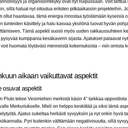
ännöllisyys ja organisointikyky ovat nyt huipussaan. Voit tarttua 
in, sillä haluat nyt sitoutua eritoten pitkäaikaisiin projekteihin. J
n ollut haastavaa, tämä energia innostaa työstämään kyseisiä 
n tunteiden käsittely ja halu kasvaa yksilönä luovat hyvän pohj
ttämiseen. Tämä aspekti suosii myös uuden rakkaussuhteen keh
yt pysyvää kumppania kesäkaverin sijasta. Ajatukset palaavat nyt
voit huomata löytäväsi menneistä kokemuksista – niin omista 
uun aikaan vaikuttavat aspektit
e osuvat aspektit
Pluto tekee Vesimiehen merkistä käsin 4° tarkkaa oppositiota
alle Merkuriukselle. Mieli on helppo keskittää ja siksi tämä aspe
ttelytyötä. Ajatus sukeltaa herkästi syvyyksiin ja nyt onkin hyvä ta
ökannalta. Pyri kuitenkin välttämään negatiivisuutta, sillä syvy