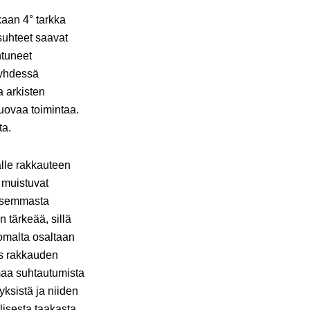
aan 4° tarkka
suhteet saavat
ntuneet
a yhdessä
a arkisten
uovaa toimintaa.
ta.
alle rakkauteen
 muistuvat
kaisemmasta
 tärkeää, sillä
 omalta osaltaan
ös rakkauden
omaa suhtautumista
yksistä ja niiden
isesta taakasta.