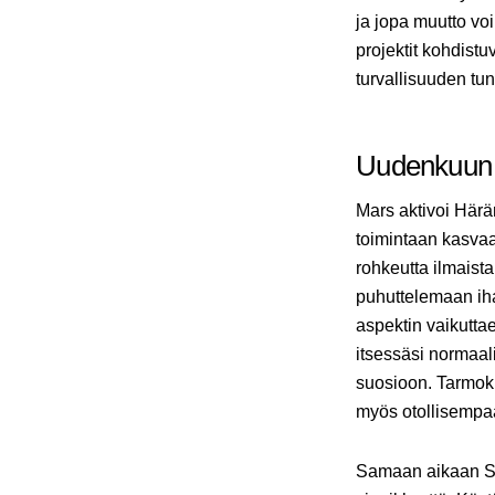
ja jopa muutto vo
projektit kohdist
turvallisuuden tu
Uudenkuun 
Mars aktivoi Härän
toimintaan kasvaa
rohkeutta ilmaista
puhuttelemaan iha
aspektin vaikuttae
itsessäsi normaa
suosioon. Tarmokk
myös otollisempaa
Samaan aikaan Sat