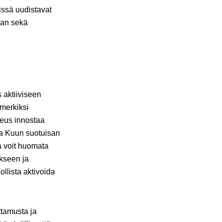
issä uudistavat
aan sekä
 aktiiviseen
imerkiksi
keus innostaa
ja Kuun suotuisan
ta voit huomata
kseen ja
llista aktivoida
ttamusta ja