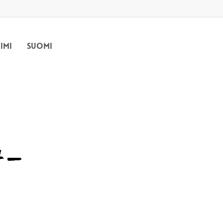
iimi
Suomi
4 –