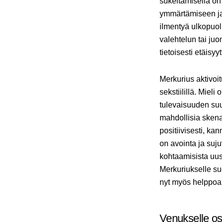
sukeltamisella on
ymmärtämiseen ja 
ilmentyä ulkopuol
valehtelun tai juo
tietoisesti etäisyyt
Merkurius aktivoi
sekstiilillä. Miel
tulevaisuuden suun
mahdollisia skena
positiivisesti, ka
on avointa ja suju
kohtaamisista uus
Merkuriukselle s
nyt myös helppoa,
Venukselle os