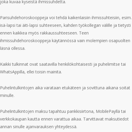
joka kuvaa kyseistä ihmissuhdetta.
Parisuhdehoroskooppeja voi tehdä kaikenlaisiin ihmissuhteisiin, esim.
isä-lapsi tai äiti-lapsi suhteeseen, kahden työkollegan välille ja tietysti
ennen kaikkea myös rakkaussuhteeseen. Teen
ihmissuhdehoroskooppeja käytännössä vain molempien osapuolten
läsnä ollessa.
Kaikki tulkinnat ovat saatavilla henkilökohtaisesti ja puhelimitse tai
WhatsAppilla, ellei toisin mainita.
Puhelintulkintojen aika varataan etukäteen ja sovittuna aikana soitat
minulle.
Puhelintulkintojen maksu tapahtuu pankkisiirtona, MobilePayllä tai
verkkokaupan kautta ennen varattua aikaa. Tarvittavat maksutiedot
annan sinulle ajanvarauksen yhteydessä.