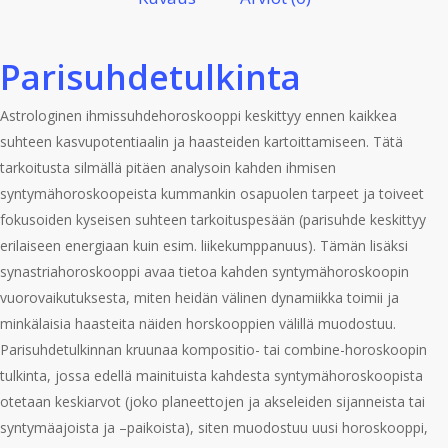
Parisuhdetulkinta
Astrologinen ihmissuhdehoroskooppi keskittyy ennen kaikkea
suhteen kasvupotentiaalin ja haasteiden kartoittamiseen. Tätä
tarkoitusta silmällä pitäen analysoin kahden ihmisen
syntymähoroskoopeista kummankin osapuolen tarpeet ja toiveet
fokusoiden kyseisen suhteen tarkoituspesään (parisuhde keskittyy
erilaiseen energiaan kuin esim. liikekumppanuus). Tämän lisäksi
synastriahoroskooppi avaa tietoa kahden syntymähoroskoopin
vuorovaikutuksesta, miten heidän välinen dynamiikka toimii ja
minkälaisia haasteita näiden horskooppien välillä muodostuu.
Parisuhdetulkinnan kruunaa kompositio- tai combine-horoskoopin
tulkinta, jossa edellä mainituista kahdesta syntymähoroskoopista
otetaan keskiarvot (joko planeettojen ja akseleiden sijanneista tai
syntymäajoista ja –paikoista), siten muodostuu uusi horoskooppi,