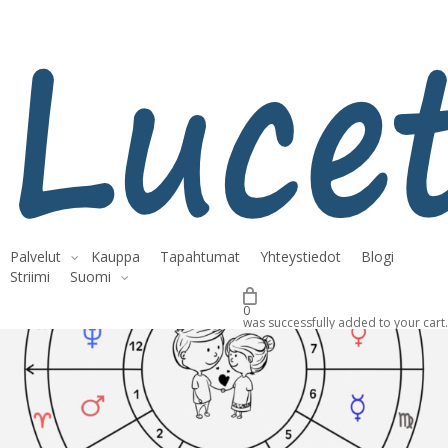
Skip
to
main
content
Etusivu
Astrologia
Astrologinen parisuhdetulkinta
Palvelut
Kauppa
Tapahtumat
Yhteystiedot
Blogi
Striimi
Suomi
0
was successfully added to your cart.