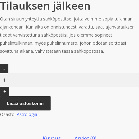
Tilauksen jälkeen
Otan sinuun yhteyttä sähköpostitse, jotta voimme sopia tulkinnan
ajankohdan. Kun aika on onnistuneesti varattu, saat ajanvarauksen
tiedot vahvistettuna sähköpostiisi. Jos olemme sopineet
puhelintulkinnan, myös puhelinnumero, johon odotan soittoasi
sovittuna aikana, vahvistetaan tässä sähköpostissa.
Astrologinen
parisuhdetulkinta
määrä
Lisää ostoskoriin
Osasto:
Astrologia
Kuvaus
Arviot (0)