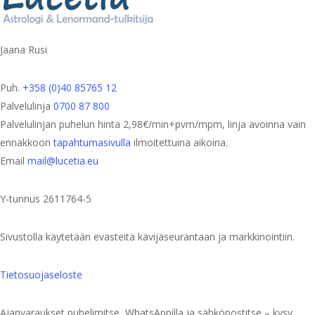
Jaana Rusi
Puh.
+358 (0)40 85765 12
Palvelulinja
0700 87 800
Palvelulinjan puhelun hinta 2,98€/min+pvm/mpm, linja avoinna vain
ennakkoon
tapahtumasivulla
ilmoitettuina aikoina.
Email
mail@lucetia.eu
Y-tunnus 2611764-5
Sivustolla käytetään evästeitä kävijäseurantaan ja markkinointiin.
Tietosuojaseloste
Ajanvaraukset puhelimitse, WhatsAppilla ja sähköpostitse – kysy