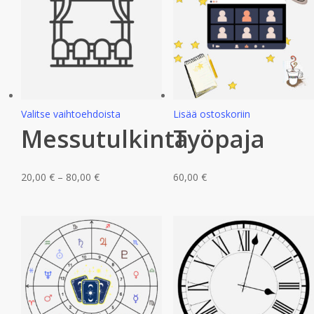
Tällä
Valitse vaihtoehdoista
Lisää ostoskoriin
Messutulkinta
Työpaja
tuotteella
on
useampi
Hintaluokka:
20,00
€
–
80,00
€
60,00
€
muunnelma.
20,00 €
Voit
-
tehdä
80,00 €
valinnat
tuotteen
sivulla.