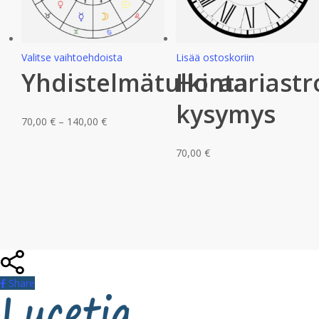
Tällä
Valitse vaihtoehdoista
Lisää ostoskoriin
Yhdistelmätulkinta
Horaariastr
tuotteella
on
kysymys
useampi
Hintaluokka:
70,00
€
–
140,00
€
muunnelma.
70,00 €
Voit
70,00
€
-
tehdä
140,00 €
valinnat
tuotteen
sivulla.
Share
Share