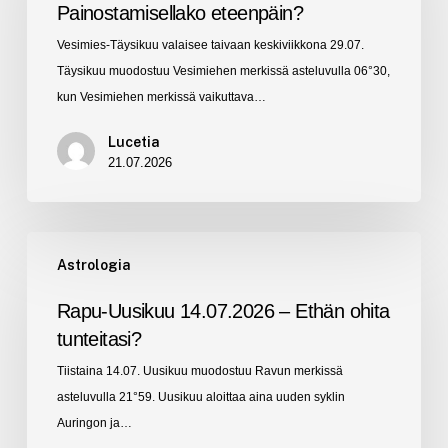
Painostamisellako eteenpäin?
Painostamisellako
Vesimies-Täysikuu valaisee taivaan keskiviikkona 29.07.
eteenpäin?
Täysikuu muodostuu Vesimiehen merkissä asteluvulla 06°30,
kun Vesimiehen merkissä vaikuttava…
Lucetia
21.07.2026
Rapu-
Astrologia
Uusikuu
14.07.2026
Rapu-Uusikuu 14.07.2026 – Ethän ohita
–
tunteitasi?
Ethän
Tiistaina 14.07. Uusikuu muodostuu Ravun merkissä
ohita
asteluvulla 21°59. Uusikuu aloittaa aina uuden syklin
tunteitasi?
Auringon ja…