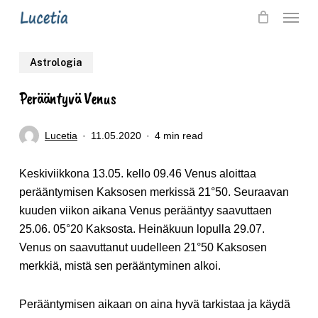
Skip
Menu
to
main
Astrologia
content
Perääntyvä Venus
Lucetia
11.05.2020
4 min read
Keskiviikkona 13.05. kello 09.46 Venus aloittaa
perääntymisen Kaksosen merkissä 21°50. Seuraavan
kuuden viikon aikana Venus perääntyy saavuttaen
25.06. 05°20 Kaksosta. Heinäkuun lopulla 29.07.
Venus on saavuttanut uudelleen 21°50 Kaksosen
merkkiä, mistä sen perääntyminen alkoi.
Perääntymisen aikaan on aina hyvä tarkistaa ja käydä