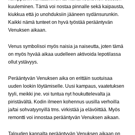
kuuleminen. Tämä voi nostaa pinnalle sekä kaipausta,
kiukkua että jo unohduksiin jääneen sydänsurunkin.
Kaikki nämä tunteet on hyvä työstää perääntyvän
Venuksen aikaan.
Venus symbolisoi myös naisia ja naiseutta, joten tämä
on myös hyvää aikaa uudelleen aktivoida lepotilassa
ollut ystävyys.
Perääntyvän Venuksen aika on erittäin suotuisaa
uuden lookin löytämiselle. Uusi kampaus, vaatetuksen
tyyli, meikki jne. voi tuntua nyt houkuttelevalta ja
piristävältä. Kodin ilmeen kohennus uusilla verhoilla
ja/tai sohvatyynyillä tms. virkistää ja elävöittää. Myös
remontti voi innostaa perääntyvän Venuksen aikaan.
Talouden kannalta perääntyvän Venuksen aikaan on