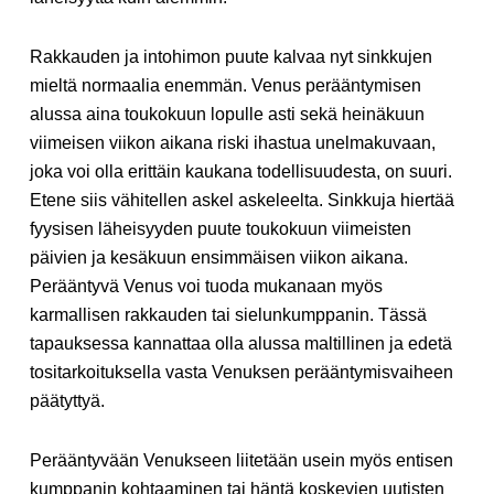
Rakkauden ja intohimon puute kalvaa nyt sinkkujen
mieltä normaalia enemmän. Venus perääntymisen
alussa aina toukokuun lopulle asti sekä heinäkuun
viimeisen viikon aikana riski ihastua unelmakuvaan,
joka voi olla erittäin kaukana todellisuudesta, on suuri.
Etene siis vähitellen askel askeleelta. Sinkkuja hiertää
fyysisen läheisyyden puute toukokuun viimeisten
päivien ja kesäkuun ensimmäisen viikon aikana.
Perääntyvä Venus voi tuoda mukanaan myös
karmallisen rakkauden tai sielunkumppanin. Tässä
tapauksessa kannattaa olla alussa maltillinen ja edetä
tositarkoituksella vasta Venuksen perääntymisvaiheen
päätyttyä.
Perääntyvään Venukseen liitetään usein myös entisen
kumppanin kohtaaminen tai häntä koskevien uutisten