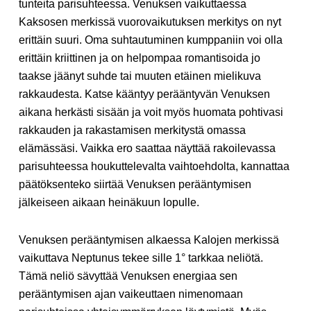
tunteita parisuhteessa. Venuksen vaikuttaessa
Kaksosen merkissä vuorovaikutuksen merkitys on nyt
erittäin suuri. Oma suhtautuminen kumppaniin voi olla
erittäin kriittinen ja on helpompaa romantisoida jo
taakse jäänyt suhde tai muuten etäinen mielikuva
rakkaudesta. Katse kääntyy perääntyvän Venuksen
aikana herkästi sisään ja voit myös huomata pohtivasi
rakkauden ja rakastamisen merkitystä omassa
elämässäsi. Vaikka ero saattaa näyttää rakoilevassa
parisuhteessa houkuttelevalta vaihtoehdolta, kannattaa
päätöksenteko siirtää Venuksen perääntymisen
jälkeiseen aikaan heinäkuun lopulle.
Venuksen perääntymisen alkaessa Kalojen merkissä
vaikuttava Neptunus tekee sille 1° tarkkaa neliötä.
Tämä neliö sävyttää Venuksen energiaa sen
perääntymisen ajan vaikeuttaen nimenomaan