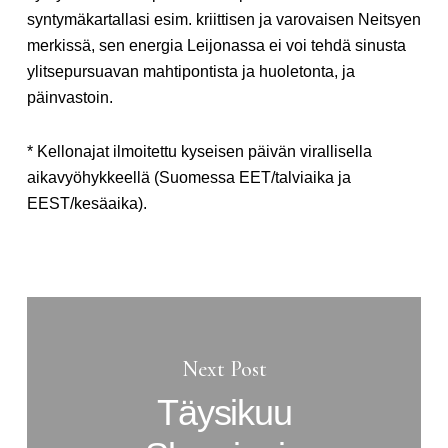
syntymäkartallasi esim. kriittisen ja varovaisen Neitsyen
merkissä, sen energia Leijonassa ei voi tehdä sinusta
ylitsepursuavan mahtipontista ja huoletonta, ja
päinvastoin.
* Kellonajat ilmoitettu kyseisen päivän virallisella
aikavyöhykkeellä (Suomessa EET/talviaika ja
EEST/kesäaika).
Next Post
Täysikuu