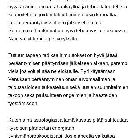
hyvä arvioida omaa rahankäyttöä ja tehdä taloudellisia
suunnitelmia, joiden toteuttaminen tosin kannattaa
jättää perääntymisvaiheen jälkeiselle ajalle.
Suuremmat hankinnat on hyvä tehdä vasta elokuussa.
Näin vältyt turhilta pettymyksiltä.
Tuttuun tapaan radikaalit muutokset on hyvä jättää
perääntymisen päättymisen jälkeiseen aikaan, parempi
vielä jos voit siirtää ne elokuulle. Pyri käyttämään
Venuksen perääntyminen oman arvomaailman ja
talousasioiden tarkasteluun sekä uusien suunnitelmien
tekoon sekä parisuhteen ongelmien ja haasteiden
työstämiseen.
Kuten aina astrologiassa tämä kuvaus pitää suhteuttaa
kyseisen planeetan energiaan
syntymähoroskoopissasi. Jos planeetta vaikuttaa