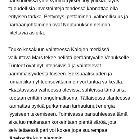
parisuhteissa yhteisymmärryksen löytymistä. Myös
taloudellisia investointeja tehdessä kannattaa olla
erityisen tarkka. Pettymys, pettäminen, valheellisuus ja
harhaanjohtaminen ovat Neptunuksen neliöön
liitettäviä asioita.
Touko-kesäkuun vaihteessa Kalojen merkissä
vaikuttava Mars tekee neliötä perääntyvälle Venukselle.
Tunteet ovat nyt intensiivisiä ja vaihtelevat
äärimmäisyydestä toiseen. Seksuaalisuuden ja
romantiikan yhteensovittaminen voi tuntua vaikealta.
Haastavassa vaiheessa olevissa suhteissa tämä aika
koetaan erittäin ongelmallisena. Tällaisessa tilanteessa
kannattaa pyrkiä purkamaan turhautunut energia
fyysiseen tekemiseen. Toimivassa parisuhteessa tämä
aika tuo mukanaan korkeintaan pientä säröä, jota
selvitettäessä pari voi kokea jopa suurempaa
läheisyyttä kuin aiemmin.