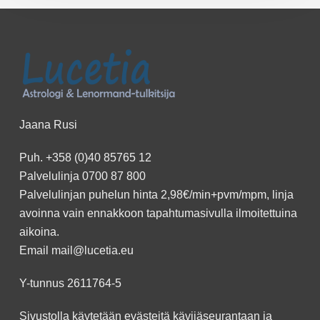
Jaana Rusi
Puh.
+358 (0)40 85765 12
Palvelulinja
0700 87 800
Palvelulinjan puhelun hinta 2,98€/min+pvm/mpm, linja
avoinna vain ennakkoon
tapahtumasivulla
ilmoitettuina
aikoina.
Email
mail@lucetia.eu
Y-tunnus 2611764-5
Sivustolla käytetään evästeitä kävijäseurantaan ja