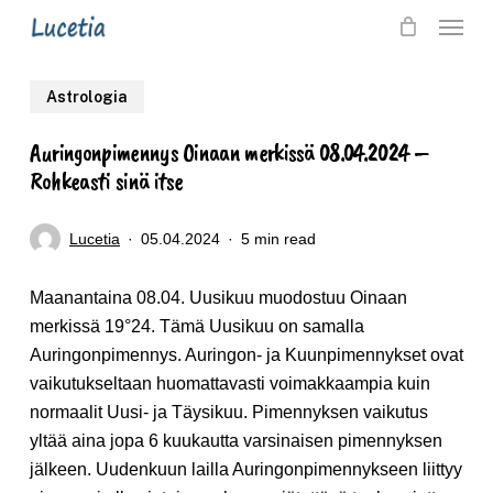
Skip
Menu
to
main
Astrologia
content
Auringonpimennys Oinaan merkissä 08.04.2024 –
Rohkeasti sinä itse
Lucetia
05.04.2024
5 min read
Maanantaina 08.04. Uusikuu muodostuu Oinaan
merkissä 19°24. Tämä Uusikuu on samalla
Auringonpimennys. Auringon- ja Kuunpimennykset ovat
vaikutukseltaan huomattavasti voimakkaampia kuin
normaalit Uusi- ja Täysikuu. Pimennyksen vaikutus
yltää aina jopa 6 kuukautta varsinaisen pimennyksen
jälkeen. Uudenkuun lailla Auringonpimennykseen liittyy