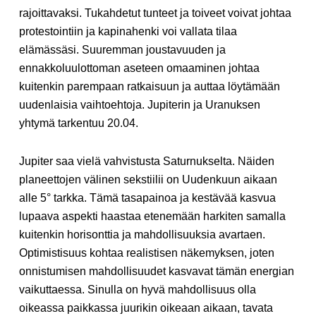
rajoittavaksi. Tukahdetut tunteet ja toiveet voivat johtaa
protestointiin ja kapinahenki voi vallata tilaa
elämässäsi. Suuremman joustavuuden ja
ennakkoluulottoman aseteen omaaminen johtaa
kuitenkin parempaan ratkaisuun ja auttaa löytämään
uudenlaisia vaihtoehtoja. Jupiterin ja Uranuksen
yhtymä tarkentuu 20.04.
Jupiter saa vielä vahvistusta Saturnukselta. Näiden
planeettojen välinen sekstiilii on Uudenkuun aikaan
alle 5° tarkka. Tämä tasapainoa ja kestävää kasvua
lupaava aspekti haastaa etenemään harkiten samalla
kuitenkin horisonttia ja mahdollisuuksia avartaen.
Optimistisuus kohtaa realistisen näkemyksen, joten
onnistumisen mahdollisuudet kasvavat tämän energian
vaikuttaessa. Sinulla on hyvä mahdollisuus olla
oikeassa paikkassa juurikin oikeaan aikaan, tavata