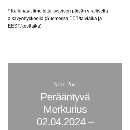
* Kellonajat ilmoitettu kyseisen päivän virallisella
aikavyöhykkeellä (Suomessa EET/talviaika ja
EEST/kesäaika).
Next Post
Perääntyvä
Merkurius
02.04.2024 –