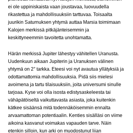
ei ole uppiniskaista vaan joustavaa, luovuudella
rikastettua ja mahdollisuuksiin tarttuvaa. Toisaalta
juurikin Saturnuksen yhtymä auttaa Marsia toimimaan
Kalojen merkissä pitkäjänteisemmin ja
keskittyneemmin tavoitetta unohtamatta.
Härän merkissä Jupiter lähestyy vähitellen Uranusta.
Uudenkuun aikaan Jupiterin ja Uranuksen välinen
yhtymä on 2° tarkka. Eteesi voi nyt avautua yllätyksiä ja
odottamattomia mahdollisuuksia. Pidä siis mielesi
avoimena ja tartu tilaisuuksiin, joita universumi sinulle
tarjoaa. Kyse voi olla isosta edistysaskeleesta tai
vähäpätöiseltä vaikuttavasta asiasta, joka kuitenkin
kätkee sisäänsä mitä todennäköisemmin ennalta
arvaamattoman potentiaalin. Kenties sisälläsi on viime
aikoina kasvanut voimakas vapauden tarve. Näin
etenkin silloin, kun arki on muodostunut liian