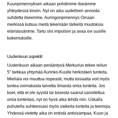
Kuunpimennyksen aikaan pohdimme itseämme
yhteydessä toisiin. Nyt on aika uudelleen arvioida
suhdetta itseemme. Auringonpimennys Oinaan
merkissä kutsuu meitä tekemään tärkeitä muutoksia
elämässämme. Tartu siis impulsiin ja avaa ovi uusille
kokemuksille.
Uudenkuun aspektit
Uudenkuun aikaan perääntyvä Merkurius tekee reilun
5° tarkkaa yhtymää Aurinko-Kuulle herkistäen tunteita.
Mieliala voi muuttua nopeasti, mutta toisaalta voit myös
tuntea voimakasta tarvetta ilmaista omia tunteita. Jos
koet, että et ole syystä tai toisesta saanut sanoitettua
omia tunteitasi, nyt on hyvä aika tehdä niin. Uskalla
puhutella suhteessasi myös vaikeita tunteita ja teemoja.
Yhdessä vietetty aika on entistä antoisampaa. Kuun ja