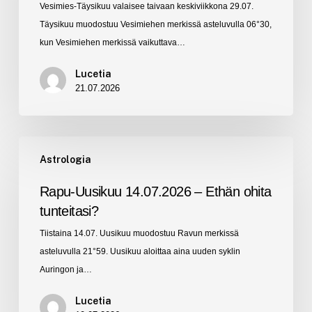
Vesimies-Täysikuu valaisee taivaan keskiviikkona 29.07.
eteenpäin?
Täysikuu muodostuu Vesimiehen merkissä asteluvulla 06°30,
kun Vesimiehen merkissä vaikuttava…
Lucetia
21.07.2026
Rapu-
Astrologia
Uusikuu
14.07.2026
Rapu-Uusikuu 14.07.2026 – Ethän ohita
–
tunteitasi?
Ethän
Tiistaina 14.07. Uusikuu muodostuu Ravun merkissä
ohita
asteluvulla 21°59. Uusikuu aloittaa aina uuden syklin
tunteitasi?
Auringon ja…
Lucetia