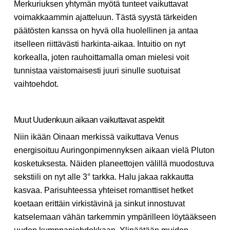
Merkuriuksen yhtymän myötä tunteet vaikuttavat
voimakkaammin ajatteluun. Tästä syystä tärkeiden
päätösten kanssa on hyvä olla huolellinen ja antaa
itselleen riittävästi harkinta-aikaa. Intuitio on nyt
korkealla, joten rauhoittamalla oman mielesi voit
tunnistaa vaistomaisesti juuri sinulle suotuisat
vaihtoehdot.
Muut Uudenkuun aikaan vaikuttavat aspektit
Niin ikään Oinaan merkissä vaikuttava Venus
energisoituu Auringonpimennyksen aikaan vielä Pluton
kosketuksesta. Näiden planeettojen välillä muodostuva
sekstiili on nyt alle 3° tarkka. Halu jakaa rakkautta
kasvaa. Parisuhteessa yhteiset romanttiset hetket
koetaan erittäin virkistävinä ja sinkut innostuvat
katselemaan vähän tarkemmin ympärilleen löytääkseen