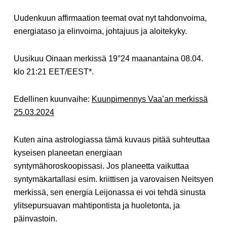
Uudenkuun affirmaation teemat ovat nyt tahdonvoima,
energiataso ja elinvoima, johtajuus ja aloitekyky.
Uusikuu Oinaan merkissä 19°24 maanantaina 08.04.
klo 21:21 EET/EEST*.
Edellinen kuunvaihe:
Kuunpimennys Vaa’an merkissä
25.03.2024
Kuten aina astrologiassa tämä kuvaus pitää suhteuttaa
kyseisen planeetan energiaan
syntymähoroskoopissasi. Jos planeetta vaikuttaa
syntymäkartallasi esim. kriittisen ja varovaisen Neitsyen
merkissä, sen energia Leijonassa ei voi tehdä sinusta
ylitsepursuavan mahtipontista ja huoletonta, ja
päinvastoin.