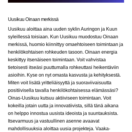
Uusikuu Oinaan merkissä
Uusikuu aloittaa aina uuden syklin Auringon ja Kuun
syleillessä toisiaan. Kun Uusikuu muodostuu Oinaan
merkissä, huomio kiinnittyy omaehtoiseen toimintaan ja
henkilökohtaisen rohkeuden tasoon. Oinaan energia
keskittyy itsenäiseen toimintaan. Voit vahvistaa
tietoisesti itseäsi puuttumalla rohkeuttasi heikentäviin
asioihin. Kyse on nyt omasta kasvusta ja kehityksestä.
Miten voit lisätä yritteliäisyyttä ja suoraviivaisuutta
positiivisella tavalla henkilökohtaisessa elämässäsi?
Oinas-Uusikuu kutsuu aktiiviseen toimintaan. Voit
kokeilla jotain uutta ja innovatiivista, sillä tänä aikana
on helppo innostua uusista ideoista ja suuntauksista.
Itsevarmuus ja vastuullinen asenne avaavat
mahdollisuuksia aloittaa uusia projekteja. Vaaka-