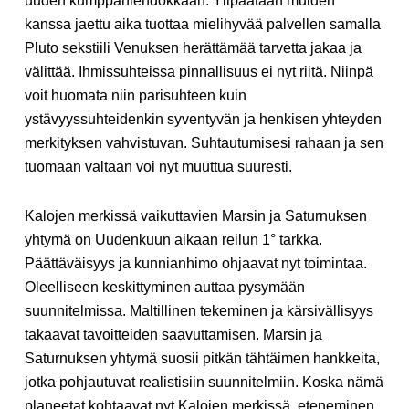
uuden kumppaniehdokkaan. Ylipäätään muiden
kanssa jaettu aika tuottaa mielihyvää palvellen samalla
Pluto sekstiili Venuksen herättämää tarvetta jakaa ja
välittää. Ihmissuhteissa pinnallisuus ei nyt riitä. Niinpä
voit huomata niin parisuhteen kuin
ystävyyssuhteidenkin syventyvän ja henkisen yhteyden
merkityksen vahvistuvan. Suhtautumisesi rahaan ja sen
tuomaan valtaan voi nyt muuttua suuresti.
Kalojen merkissä vaikuttavien Marsin ja Saturnuksen
yhtymä on Uudenkuun aikaan reilun 1° tarkka.
Päättäväisyys ja kunnianhimo ohjaavat nyt toimintaa.
Oleelliseen keskittyminen auttaa pysymään
suunnitelmissa. Maltillinen tekeminen ja kärsivällisyys
takaavat tavoitteiden saavuttamisen. Marsin ja
Saturnuksen yhtymä suosii pitkän tähtäimen hankkeita,
jotka pohjautuvat realistisiin suunnitelmiin. Koska nämä
planeetat kohtaavat nyt Kalojen merkissä, eteneminen