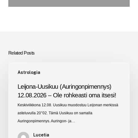
Related Posts
Leijona-
Astrologia
Uusikuu
(Auringonpimennys)
Leijona-Uusikuu (Auringonpimennys)
12.08.2026
12.08.2026 – Ole rohkeasti oma itsesi!
–
Keskiviikkona 12.08. Uusikuu muodostuu Leijonan merkissä
Ole
asteluvulla 20°02. Tämä Uusikuu on samalla
rohkeasti
Auringonpimennys. Auringon- ja…
oma
itsesi!
Lucetia