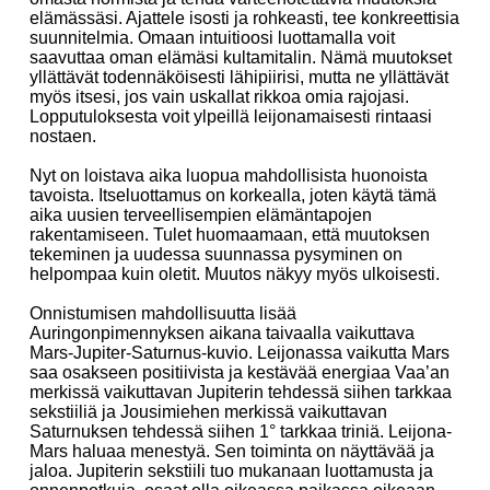
elämässäsi. Ajattele isosti ja rohkeasti, tee konkreettisia
suunnitelmia. Omaan intuitioosi luottamalla voit
saavuttaa oman elämäsi kultamitalin. Nämä muutokset
yllättävät todennäköisesti lähipiirisi, mutta ne yllättävät
myös itsesi, jos vain uskallat rikkoa omia rajojasi.
Lopputuloksesta voit ylpeillä leijonamaisesti rintaasi
nostaen.
Nyt on loistava aika luopua mahdollisista huonoista
tavoista. Itseluottamus on korkealla, joten käytä tämä
aika uusien terveellisempien elämäntapojen
rakentamiseen. Tulet huomaamaan, että muutoksen
tekeminen ja uudessa suunnassa pysyminen on
helpompaa kuin oletit. Muutos näkyy myös ulkoisesti.
Onnistumisen mahdollisuutta lisää
Auringonpimennyksen aikana taivaalla vaikuttava
Mars-Jupiter-Saturnus-kuvio. Leijonassa vaikutta Mars
saa osakseen positiivista ja kestävää energiaa Vaa’an
merkissä vaikuttavan Jupiterin tehdessä siihen tarkkaa
sekstiiliä ja Jousimiehen merkissä vaikuttavan
Saturnuksen tehdessä siihen 1° tarkkaa triniä. Leijona-
Mars haluaa menestyä. Sen toiminta on näyttävää ja
jaloa. Jupiterin sekstiili tuo mukanaan luottamusta ja