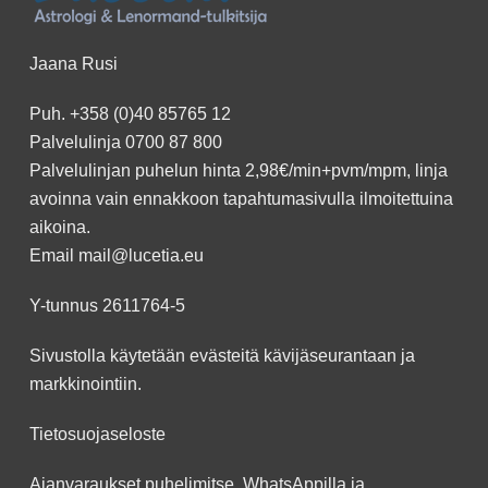
Jaana Rusi
Puh.
+358 (0)40 85765 12
Palvelulinja
0700 87 800
Palvelulinjan puhelun hinta 2,98€/min+pvm/mpm, linja
avoinna vain ennakkoon
tapahtumasivulla
ilmoitettuina
aikoina.
Email
mail@lucetia.eu
Y-tunnus 2611764-5
Sivustolla käytetään evästeitä kävijäseurantaan ja
markkinointiin.
Tietosuojaseloste
Ajanvaraukset puhelimitse, WhatsAppilla ja