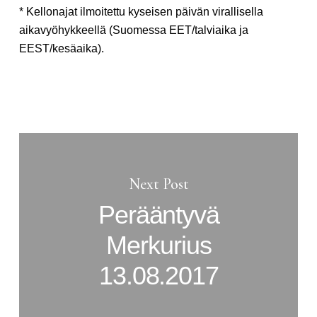
* Kellonajat ilmoitettu kyseisen päivän virallisella
aikavyöhykkeellä (Suomessa EET/talviaika ja
EEST/kesäaika).
Next Post
Perääntyvä
Merkurius
13.08.2017