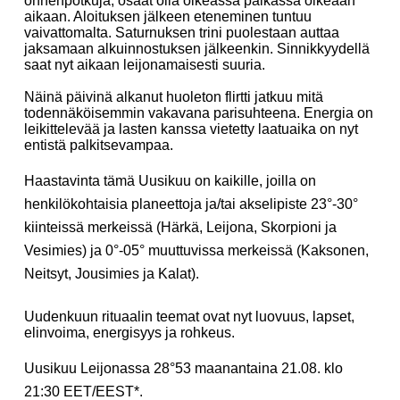
onnenpotkuja, osaat olla oikeassa paikassa oikeaan
aikaan. Aloituksen jälkeen eteneminen tuntuu
vaivattomalta. Saturnuksen trini puolestaan auttaa
jaksamaan alkuinnostuksen jälkeenkin. Sinnikkyydellä
saat nyt aikaan leijonamaisesti suuria.
Näinä päivinä alkanut huoleton flirtti jatkuu mitä
todennäköisemmin vakavana parisuhteena. Energia on
leikittelevää ja lasten kanssa vietetty laatuaika on nyt
entistä palkitsevampaa.
Haastavinta tämä Uusikuu on kaikille, joilla on
henkilökohtaisia planeettoja ja/tai akselipiste 23°-30°
kiinteissä merkeissä (Härkä, Leijona, Skorpioni ja
Vesimies) ja 0°-05° muuttuvissa merkeissä (Kaksonen,
Neitsyt, Jousimies ja Kalat).
Uudenkuun rituaalin teemat ovat nyt luovuus, lapset,
elinvoima, energisyys ja rohkeus.
Uusikuu Leijonassa 28°53 maanantaina 21.08. klo
21:30 EET/EEST*.