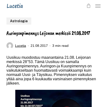
Skip
Menu
to
main
Astrologia
content
Auringonpimennys Leijonan merkissä 21.08.2017
Lucetia
21.08.2017
3 min read
Uusikuu muodostuu maanantaina 21.08. Leijonan
merkissä 28°53. Tämä Uusikuu on samalla
Auringonpimennys. Auringon-ja Kuunpimennys on
vaikutukseltaan huomattavasti voimakkaampi kuin
normaali Uusi- ja Täysikuu. Pimennyksen vaikutus
yltää aina jopa 6 kuukautta varsinaisen pimennyksen
jälkeen.