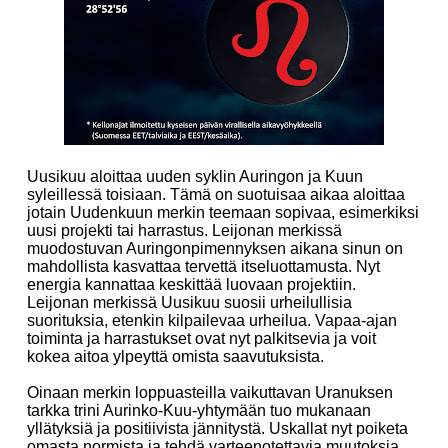
Uusikuu aloittaa uuden syklin Auringon ja Kuun
syleillessä toisiaan. Tämä on suotuisaa aikaa aloittaa
jotain Uudenkuun merkin teemaan sopivaa, esimerkiksi
uusi projekti tai harrastus. Leijonan merkissä
muodostuvan Auringonpimennyksen aikana sinun on
mahdollista kasvattaa tervettä itseluottamusta. Nyt
energia kannattaa keskittää luovaan projektiin.
Leijonan merkissä Uusikuu suosii urheilullisia
suorituksia, etenkin kilpailevaa urheilua. Vapaa-ajan
toiminta ja harrastukset ovat nyt palkitsevia ja voit
kokea aitoa ylpeyttä omista saavutuksista.
Oinaan merkin loppuasteilla vaikuttavan Uranuksen
tarkka trini Aurinko-Kuu-yhtymään tuo mukanaan
yllätyksiä ja positiivista jännitystä. Uskallat nyt poiketa
omasta normista ja tehdä varteenotettavia muutoksia