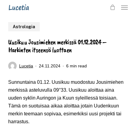
Skip
Menu
to
main
Astrologia
content
Uusikuu Jousimiehen merkissä 01.12.2024 –
Harkinten itseensä luottaen
Lucetia
24.11.2024
6 min read
Sunnuntaina 01.12. Uusikuu muodostuu Jousimiehen
merkissä asteluvulla 09°33. Uusikuu aloittaa aina
uuden syklin Auringon ja Kuun syleillessä toisiaan.
Tämä on suotuisaa aikaa aloittaa jotain Uudenkuun
merkin teemaan sopivaa, esimerkiksi uusi projekti tai
harrastus.