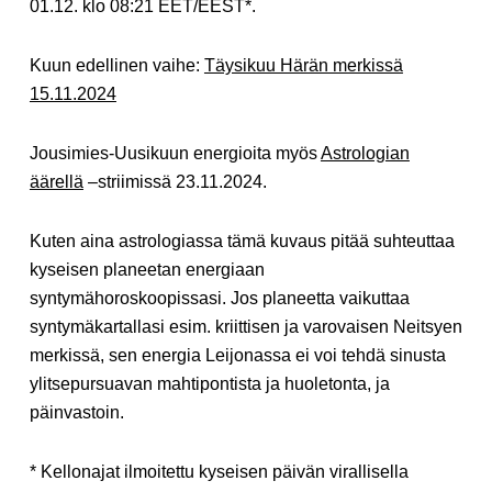
01.12. klo 08:21 EET/EEST*.
Kuun edellinen vaihe:
Täysikuu Härän merkissä
15.11.2024
Jousimies-Uusikuun energioita myös
Astrologian
äärellä
–striimissä 23.11.2024.
Kuten aina astrologiassa tämä kuvaus pitää suhteuttaa
kyseisen planeetan energiaan
syntymähoroskoopissasi. Jos planeetta vaikuttaa
syntymäkartallasi esim. kriittisen ja varovaisen Neitsyen
merkissä, sen energia Leijonassa ei voi tehdä sinusta
ylitsepursuavan mahtipontista ja huoletonta, ja
päinvastoin.
* Kellonajat ilmoitettu kyseisen päivän virallisella