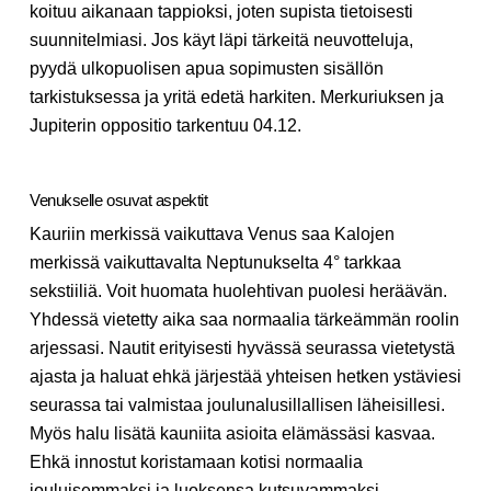
koituu aikanaan tappioksi, joten supista tietoisesti
suunnitelmiasi. Jos käyt läpi tärkeitä neuvotteluja,
pyydä ulkopuolisen apua sopimusten sisällön
tarkistuksessa ja yritä edetä harkiten. Merkuriuksen ja
Jupiterin oppositio tarkentuu 04.12.
Venukselle osuvat aspektit
Kauriin merkissä vaikuttava Venus saa Kalojen
merkissä vaikuttavalta Neptunukselta 4° tarkkaa
sekstiiliä. Voit huomata huolehtivan puolesi heräävän.
Yhdessä vietetty aika saa normaalia tärkeämmän roolin
arjessasi. Nautit erityisesti hyvässä seurassa vietetystä
ajasta ja haluat ehkä järjestää yhteisen hetken ystäviesi
seurassa tai valmistaa joulunalusillallisen läheisillesi.
Myös halu lisätä kauniita asioita elämässäsi kasvaa.
Ehkä innostut koristamaan kotisi normaalia
jouluisemmaksi ja luoksensa kutsuvammaksi.