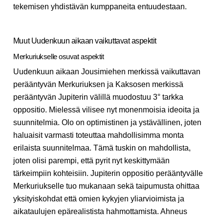
tekemisen yhdistävän kumppaneita entuudestaan.
Muut Uudenkuun aikaan vaikuttavat aspektit
Merkuriukselle osuvat aspektit
Uudenkuun aikaan Jousimiehen merkissä vaikuttavan
perääntyvän Merkuriuksen ja Kaksosen merkissä
perääntyvän Jupiterin välillä muodostuu 3° tarkka
oppositio. Mielessä vilisee nyt monenmoisia ideoita ja
suunnitelmia. Olo on optimistinen ja ystävällinen, joten
haluaisit varmasti toteuttaa mahdollisimma monta
erilaista suunnitelmaa. Tämä tuskin on mahdollista,
joten olisi parempi, että pyrit nyt keskittymään
tärkeimpiin kohteisiin. Jupiterin oppositio perääntyvälle
Merkuriukselle tuo mukanaan sekä taipumusta ohittaa
yksityiskohdat että omien kykyjen yliarvioimista ja
aikataulujen epärealistista hahmottamista. Ahneus