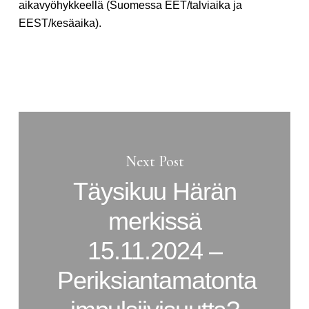
aikavyöhykkeellä (Suomessa EET/talviaika ja
EEST/kesäaika).
Next Post
Täysikuu Härän
merkissä
15.11.2024 –
Periksiantamatonta