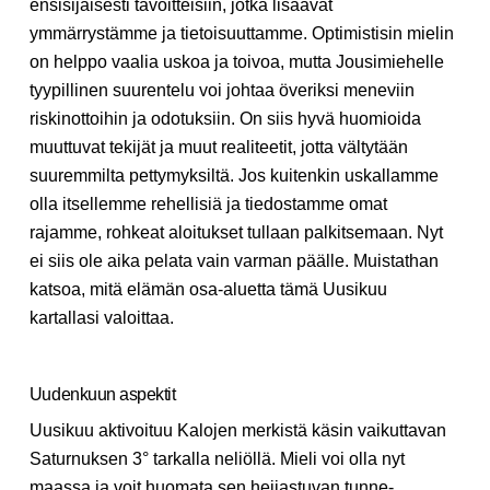
ensisijaisesti tavoitteisiin, jotka lisäävät
ymmärrystämme ja tietoisuuttamme. Optimistisin mielin
on helppo vaalia uskoa ja toivoa, mutta Jousimiehelle
tyypillinen suurentelu voi johtaa överiksi meneviin
riskinottoihin ja odotuksiin. On siis hyvä huomioida
muuttuvat tekijät ja muut realiteetit, jotta vältytään
suuremmilta pettymyksiltä. Jos kuitenkin uskallamme
olla itsellemme rehellisiä ja tiedostamme omat
rajamme, rohkeat aloitukset tullaan palkitsemaan. Nyt
ei siis ole aika pelata vain varman päälle. Muistathan
katsoa, mitä elämän osa-aluetta tämä Uusikuu
kartallasi valoittaa.
Uudenkuun aspektit
Uusikuu aktivoituu Kalojen merkistä käsin vaikuttavan
Saturnuksen 3° tarkalla neliöllä. Mieli voi olla nyt
maassa ja voit huomata sen heijastuvan tunne-