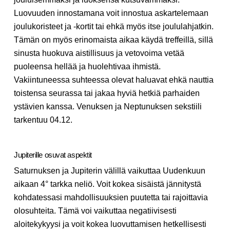
Luovuuden innostamana voit innostua askartelemaan
joulukoristeet ja -kortit tai ehkä myös itse joululahjatkin.
Tämän on myös erinomaista aikaa käydä treffeillä, sillä
sinusta huokuva aistillisuus ja vetovoima vetää
puoleensa hellää ja huolehtivaa ihmistä.
Vakiintuneessa suhteessa olevat haluavat ehkä nauttia
toistensa seurassa tai jakaa hyviä hetkiä parhaiden
ystävien kanssa. Venuksen ja Neptunuksen sekstiili
tarkentuu 04.12.
Jupiterille osuvat aspektit
Saturnuksen ja Jupiterin välillä vaikuttaa Uudenkuun
aikaan 4° tarkka neliö. Voit kokea sisäistä jännitystä
kohdatessasi mahdollisuuksien puutetta tai rajoittavia
olosuhteita. Tämä voi vaikuttaa negatiivisesti
aloitekykyysi ja voit kokea luovuttamisen hetkellisesti