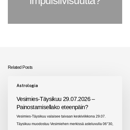
impulsiivisuutta?
Related Posts
Vesimies-
Astrologia
Täysikuu
29.07.2026
Vesimies-Täysikuu 29.07.2026 –
–
Painostamisellako eteenpäin?
Painostamisellako
Vesimies-Täysikuu valaisee taivaan keskiviikkona 29.07.
eteenpäin?
Täysikuu muodostuu Vesimiehen merkissä asteluvulla 06°30,