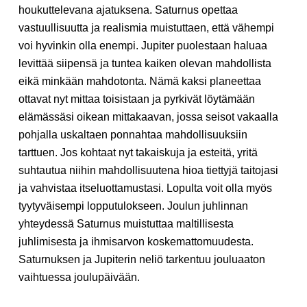
houkuttelevana ajatuksena. Saturnus opettaa
vastuullisuutta ja realismia muistuttaen, että vähempi
voi hyvinkin olla enempi. Jupiter puolestaan haluaa
levittää siipensä ja tuntea kaiken olevan mahdollista
eikä minkään mahdotonta. Nämä kaksi planeettaa
ottavat nyt mittaa toisistaan ja pyrkivät löytämään
elämässäsi oikean mittakaavan, jossa seisot vakaalla
pohjalla uskaltaen ponnahtaa mahdollisuuksiin
tarttuen. Jos kohtaat nyt takaiskuja ja esteitä, yritä
suhtautua niihin mahdollisuutena hioa tiettyjä taitojasi
ja vahvistaa itseluottamustasi. Lopulta voit olla myös
tyytyväisempi lopputulokseen. Joulun juhlinnan
yhteydessä Saturnus muistuttaa maltillisesta
juhlimisesta ja ihmisarvon koskemattomuudesta.
Saturnuksen ja Jupiterin neliö tarkentuu jouluaaton
vaihtuessa joulupäivään.