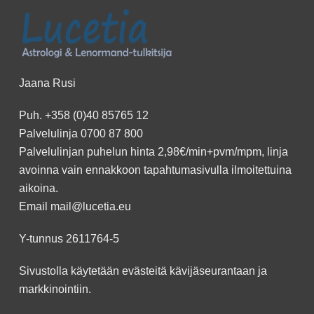
Jaana Rusi
Puh.
+358 (0)40 85765 12
Palvelulinja
0700 87 800
Palvelulinjan puhelun hinta 2,98€/min+pvm/mpm, linja
avoinna vain ennakkoon
tapahtumasivulla
ilmoitettuina
aikoina.
Email
mail@lucetia.eu
Y-tunnus 2611764-5
Sivustolla käytetään evästeitä kävijäseurantaan ja
markkinointiin.