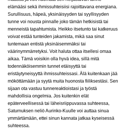
elämääsi sekä ihmissuhteisiisi rajoittavana energiana.
Surullisuus, häpeä, yksinäisyyden tai syyllisyyden
tunne voi nousta pinnalle joko tämän hetkisistä tai
menneistä tapahtumista. Heikko itsetunto tai katkeruus
voivat estää tunteiden jakamista, mikä saa sinut
tuntemaan entistä yksinäisemmäksi tai
väärinymmärretyksi. Voit haluta ottaa itsellesi omaa
aikaa. Tämä voisikin olla hyvä idea, sillä mitä
todennäköisemmin tunnet etäisyyttä tai
eristäytyneisyyttä ihmissuhteissasi. Älä kuitenkaan jää
mököttämään ja syytä muita huonosta fiiliksestäsi. Sen
sijaan ota vastuu tunnereaktioistasi ja työstä
mahdollisia ongelmia. Jos kuitenkin elät
epäterveellisessä tai läheisriippuvassa suhteessa,
Saturnuksen neliö Aurinko-Kuulle voi auttaa sinua
ymmärtämään, ettei sinun kannata jatkaa kyseisessä
suhteessa.