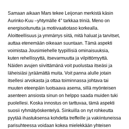
Samaan aikaan Mars tekee Leijonan merkistä käsin
Aurinko-Kuu –yhtymälle 4° tarkkaa triniä. Meno on
energisoitunutta ja motiivaatiotaso korkealla.
Aloitteellisuus ja ymmärrys siitä, mitä haluat ja tarvitset,
auttaa etenemään oikeaan suuntaan. Tämä aspekti
voimistaa Jousimiehelle tyypillisiä ominaisuuksia,
kuten rehellisyyttä, itsevarmuutta ja vilpittömyyttä.
Näiden avujen siivittämänä voit puolustaa itseäsi ja
läheisiäsi jyräämättä muita. Voit panna alulle jotain
itsellesi arvokasta ja ottaa toiminnassa johtava tai
muuten eteenpäin luotsaava asema, sillä myönteisen
asenteen ansiosta sinun on helppo saada muiden tuki
puolellesi. Koska innostus on tarttuvaa, tämä aspekti
suosii ryhmätyöskentelyä. Sinkuilla on nyt rohkeutta
pyytää ihastuksensa kohdetta treffeille ja vakiintuneissa
parisuhteessa voidaan kokea mielekkään yhteisen