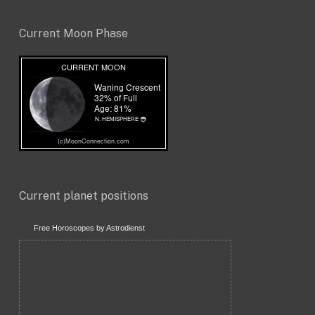
Current Moon Phase
Current planet positions
Free Horoscopes by Astrodienst