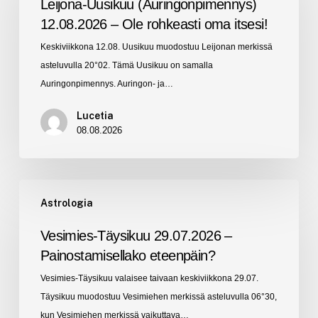
Leijona-Uusikuu (Auringonpimennys)
12.08.2026
12.08.2026 – Ole rohkeasti oma itsesi!
–
Keskiviikkona 12.08. Uusikuu muodostuu Leijonan merkissä
Ole
asteluvulla 20°02. Tämä Uusikuu on samalla
rohkeasti
Auringonpimennys. Auringon- ja…
oma
itsesi!
Lucetia
08.08.2026
Vesimies-
Astrologia
Täysikuu
29.07.2026
Vesimies-Täysikuu 29.07.2026 –
–
Painostamisellako eteenpäin?
Painostamisellako
Vesimies-Täysikuu valaisee taivaan keskiviikkona 29.07.
eteenpäin?
Täysikuu muodostuu Vesimiehen merkissä asteluvulla 06°30,
kun Vesimiehen merkissä vaikuttava…