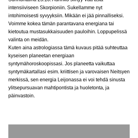
intensiiviseen Skorpioniin. Sukellamme nyt
intohimoisesti syvyyksiin. Mikään ei jää pinnalliseksi.
Voimme kokea tämän parantavana energiana tai
kietoutua mustasukkaisuuden pauloihin. Loppupelissä
valinta on meidän.
Kuten aina astrologiassa tämä kuvaus pitää suhteuttaa
kyseisen planeetan energiaan
syntymähoroskoopissasi. Jos planeetta vaikuttaa
syntymäkartallasi esim. kriittisen ja varovaisen Neitsyen
merkissä, sen energia Leijonassa ei voi tehdä sinusta
ylitsepursuavan mahtipontista ja huoletonta, ja
päinvastoin.