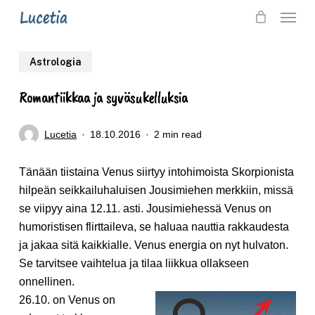
Skip
Menu
to
main
Astrologia
content
Romantiikkaa ja syväsukelluksia
Lucetia
18.10.2016
2 min read
Tänään tiistaina Venus siirtyy intohimoista Skorpionista
hilpeän seikkailuhaluisen Jousimiehen merkkiin, missä
se viipyy aina 12.11. asti. Jousimiehessä Venus on
humoristisen flirttaileva, se haluaa nauttia rakkaudesta
ja jakaa sitä kaikkialle. Venus energia on nyt hulvaton.
Se tarvitsee vaihtelua ja tilaa liikkua ollakseen
onnellinen.
26.10. on Venus on