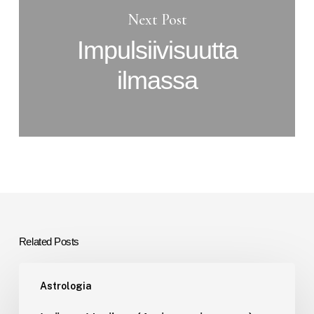
Next Post
Impulsiivisuutta
ilmassa
Related Posts
Leijona-
Astrologia
Uusikuu
(Auringonpimennys)