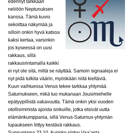
edennyt tarkkaan
neliöön Neptunuksen
kanssa. Tämä kuvio
sekoittaa näkymää ja
silloin onkin hyvä katsoa
kaksi kertaa, varsinkin
jos kyseessä on uusi
rakkaus, sillä
rakkausrintamalla kaikki
ei nyt ole sitä, miltä se näyttää. Samoin signaaleja ei
nyt pidä tulkita väärin, myöskään niitä kieltäviä.
Kuun vaihtuessa Venus tekee tarkkaa yhtymää
Saturnukseen, mikä tuo mukanaan Jousimiehelle
epätyypillistä vakavuutta. Tämä onkin yksi vuoden
otollisimmista ajoista sinkuille, jotka etsivät uutta
elämänkumppania, sillä Venus-Saturnus-yhtymän
lupaukseen liittyy kestävä rakkaus.
Sunnuntaina 23.10. Aurinko siirtyy Vaa’asta