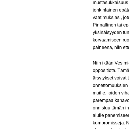
mustasukkaisuus j
jonkinlainen epät
vaatimuksiasi, jo
Pinnallinen tai ep
yksinäisyyden tunt
korvaamiseen ruoa
paineena, niin ette
Niin ikään Vesimi
oppositiota. Tämä
ärsytykset voivat 
onnettomuuksien 
muille, joiden vih
parempaa kanavoid
onnistuu tämän in
alulle panemiseen
kompromisseja. Nä