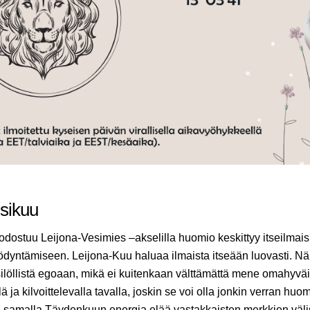
sikuu
dostuu Leijona-Vesimies –akselilla huomio keskittyy itseilmai
yödyntämiseen. Leijona-Kuu haluaa ilmaista itseään luovasti. Näi
löllistä egoaan, mikä ei kuitenkaan välttämättä mene omahyväi
llä ja kilvoittelevalla tavalla, joskin se voi olla jonkin verran hu
a samalla Täydenkuun energia elää vastakkaisten merkkien väli