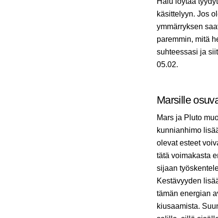
Halu löytää tyydy
käsittelyyn. Jos 
ymmärryksen saav
paremmin, mitä he
suhteessasi ja si
05.02.
Marsille osuva
Mars ja Pluto mu
kunnianhimo lisää
olevat esteet voiv
tätä voimakasta en
sijaan työskentel
Kestävyyden lisää
tämän energian avu
kiusaamista. Suunt