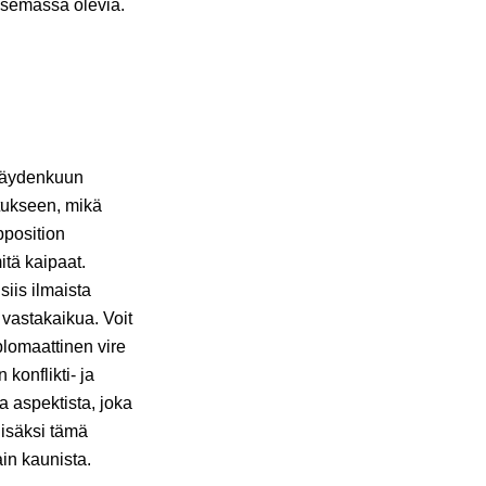
asemassa olevia.
 Täydenkuun
tukseen, mikä
position
tä kaipaat.
siis ilmaista
n vastakaikua. Voit
plomaattinen vire
konflikti- ja
a aspektista, joka
lisäksi tämä
ain kaunista.