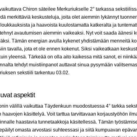
aikuttava Chiron säteilee Merkuriukselle 2° tarkassa sekstiilis
äydä merkittäviä keskusteluja, joita olet aiemmin lykännyt tuonn
oukkauksista ja haavoista kuulostamatta katkeralta ja tuntemat
 tehnyt avautumisen aiemmin vaikeaksi. Nyt voit saada äänesi k
yväksi. Tämän energian avulla kykenet yhdistämään menneitä k
siin tavalla, jota et ole ennen kokenut. Siksi vaikeatkaan keskust
kuin yleensä. Tärkeää on olla aito kaikessa mitä sanot, ei niinkää
Ennalta tehdyt muistiinpanot auttavat sinua pysymään valitsemas
iuksen sekstiili tarkentuu 03.02.
uvat aspektit
nin välillä vaikuttaa Täydenkuun muodostuessa 4° tarkka sekst
 haavojen käsittelyä. Voit tarttua tarvittavaan korjaustyöhön il
nnalle haastavia tunnetaakkoja käsitellessä. Tämän työstämis
epäilyt omasta arvostasi suhteessasi ja siitä kumpuavan epäv