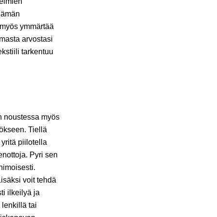
gelmien
 Tämän
t myös ymmärtää
omasta arvostasi
stiili tarkentuu
on noustessa myös
ökseen. Tiellä
ritä piilotella
enottoja. Pyri sen
himoisesti.
säksi voit tehdä
 ilkeilyä ja
enkillä tai