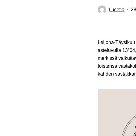
Lucetia
28
Leijona-Täysikuu
asteluvulla 13°04
merkissä vaikutta
toistensa vastako
kahden vastakkais