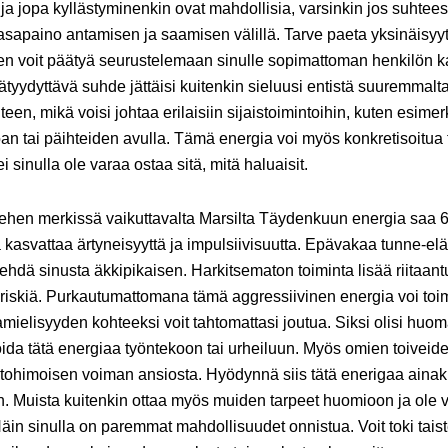
a jopa kyllästyminenkin ovat mahdollisia, varsinkin jos suhtees
asapaino antamisen ja saamisen välillä. Tarve paeta yksinäisyyt
ten voit päätyä seurustelemaan sinulle sopimattoman henkilön 
ätyydyttävä suhde jättäisi kuitenkin sieluusi entistä suuremmalt
een, mikä voisi johtaa erilaisiin sijaistoimintoihin, kuten esimer
n tai päihteiden avulla. Tämä energia voi myös konkretisoitua 
i sinulla ole varaa ostaa sitä, mitä haluaisit.
ehen merkissä vaikuttavalta Marsilta Täydenkuun energia saa 6
 kasvattaa ärtyneisyyttä ja impulsiivisuutta. Epävakaa tunne-el
tehdä sinusta äkkipikaisen. Harkitsematon toiminta lisää riitaan
riskiä. Purkautumattomana tämä aggressiivinen energia voi toi
amielisyyden kohteeksi voit tahtomattasi joutua. Siksi olisi huom
a tätä energiaa työntekoon tai urheiluun. Myös omien toiveide
tohimoisen voiman ansiosta. Hyödynnä siis tätä enerigaa ainak
. Muista kuitenkin ottaa myös muiden tarpeet huomioon ja ole
in sinulla on paremmat mahdollisuudet onnistua. Voit toki tais