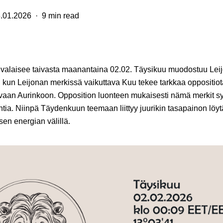
.01.2026
9 min read
 valaisee taivasta maanantaina 02.02. Täysikuu muodostuu Lei
, kun Leijonan merkissä vaikuttava Kuu tekee tarkkaa oppositi
vaan Aurinkoon. Opposition luonteen mukaisesti nämä merkit s
htia. Niinpä Täydenkuun teemaan liittyy juurikin tasapainon lö
en energian välillä.