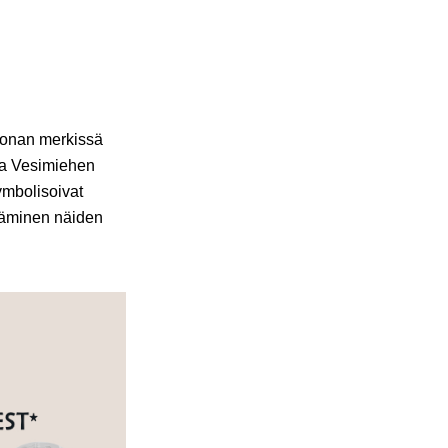
jonan merkissä
ota Vesimiehen
ymbolisoivat
ytäminen näiden