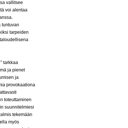
sa vallitsee
tä voi alentaa
kanssa.
a tuntuvan
kiksi tarpeiden
taloudellisena
° tarkkaa
ämä ja pienet
tumisen ja
mia provokaationa
attavasti
n toteuttaminen
in suunnitelmiesi
 valmis tekemään
tella myös