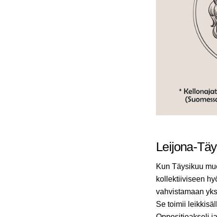
Leijona-Täy
Kun Täysikuu muo
kollektiiviseen h
vahvistamaan yksi
Se toimii leikkisä
Oppositioakseli j