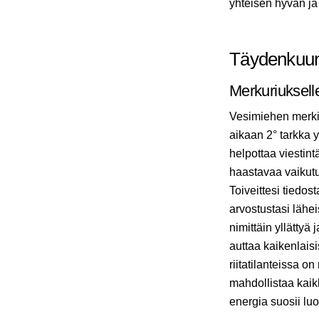
yhteisen hyvän j
Täydenkuun 
Merkuriuksell
Vesimiehen merki
aikaan 2° tarkka
helpottaa viesti
haastavaa vaikutu
Toiveittesi tiedos
arvostustasi lähei
nimittäin yllättyä
auttaa kaikenlais
riitatilanteissa o
mahdollistaa kaik
energia suosii luo