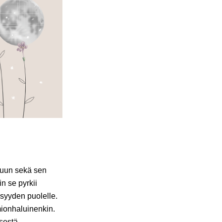
suun sekä sen
n se pyrkii
syyden puolelle.
omionhaluinenkin.
sestä