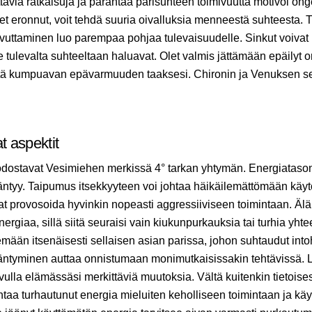
ttäviä ratkaisuja ja parantaa parisuhteen toimivuutta motivoi on
olet eronnut, voit tehdä suuria oivalluksia menneestä suhteesta.
uttaminen luo parempaa pohjaa tulevaisuudelle. Sinkut voiva
 tulevalta suhteeltaan haluavat. Olet valmis jättämään epäilyt 
itä kumpuavan epävarmuuden taaksesi. Chironin ja Venuksen sek
t aspektit
odostavat Vesimiehen merkissä 4° tarkan yhtymän. Energiatas
ntyy. Taipumus itsekkyyteen voi johtaa häikäilemättömään käyt
at provosoida hyvinkin nopeasti aggressiiviseen toimintaan. Älä y
ergiaa, sillä siitä seuraisi vain kiukunpurkauksia tai turhia yhte
emään itsenäisesti sellaisen asian parissa, johon suhtaudut into
ntyminen auttaa onnistumaan monimutkaisissakin tehtävissä. Li
lla elämässäsi merkittäviä muutoksia. Vältä kuitenkin tietoisesti
aa turhautunut energia mieluiten keholliseen toimintaan ja käy l