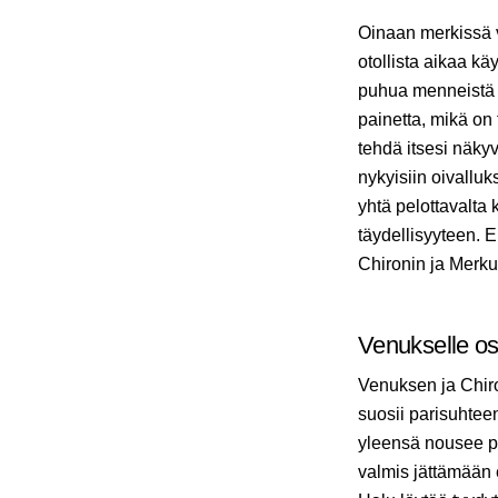
Oinaan merkissä v
otollista aikaa k
puhua menneistä l
painetta, mikä on
tehdä itsesi näk
nykyisiin oivalluk
yhtä pelottavalta 
täydellisyyteen. 
Chironin ja Merkur
Venukselle os
Venuksen ja Chiro
suosii parisuhteen
yleensä nousee pi
valmis jättämään 