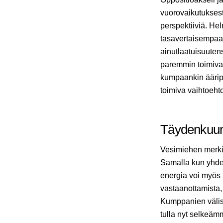
vuorovaikutuksest
perspektiiviä. H
tasavertaisempaa
ainutlaatuisuute
paremmin toimiva
kumpaankin äärip
toimiva vaihtoeht
Täydenkuun
Vesimiehen merki
Samalla kun yhdes
energia voi myös 
vastaanottamista, 
Kumppanien välise
tulla nyt selkeäm