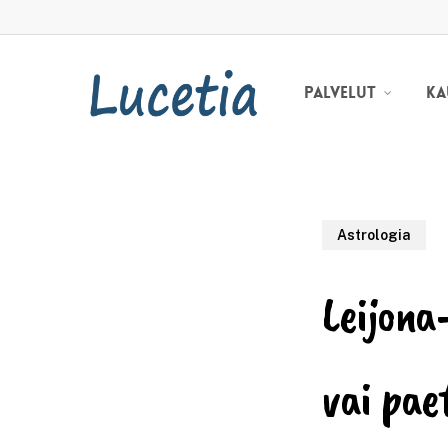
Skip
to
main
content
Ka
Palvelut
Astrologia
Leijona
vai pae