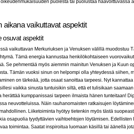
a oikeudenmukaisuuden puolesta tai puolustaa haavoittuvassa 
aikana vaikuttavat aspektit
e osuvat aspektit
ssä vaikuttavan Merkuriuksen ja Venuksen välillä muodostuu
 yhtymä. Tämä energia kannustaa henkilökohtaiseen vuorovaiku
ntää. Se pehmentää myös aiemmin mainitun Venuksen ja Kuun op
sta. Tämän vuoksi sinun on helpompi olla yhteydessä siihen, mi
taminen on tärkeää, jotta osaat sanoittaa tarpeesi. Nyt kannattaa 
sillesi vaikka sinusta tuntuisikin siltä, että et tulisikaan saamaa
 ja herättää kumppanissasi tarpeen ilmaista hänen tunteitaan! Di
issa neuvotteluissa. Näin rauhanomaisten ratkaisujen löytäminen 
n mahdollinen. Liiketoiminta hyötyy tietenkin myös tästä suopeast
kia osapuolia tyydyttävien vaihtoehtojen löytämisen. Edellisten 
vaa toimintaa. Saatat inspiroitua luomaan käsillä tai äänellä jot