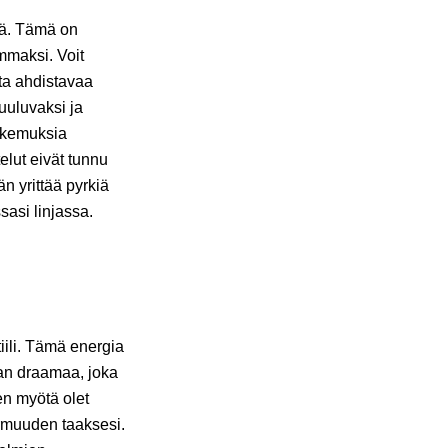
sä. Tämä on
emmaksi. Voit
ta ahdistavaa
uuluvaksi ja
okemuksia
elut eivät tunnu
n yrittää pyrkiä
sasi linjassa.
iili. Tämä energia
man draamaa, joka
en myötä olet
armuuden taaksesi.