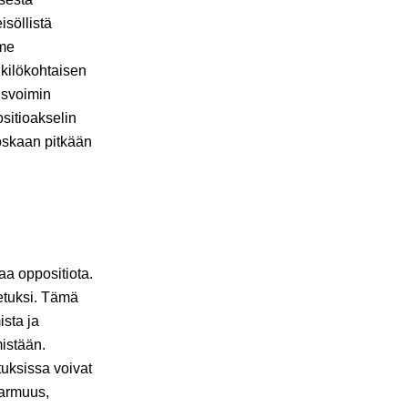
isöllistä
mme
kilökohtaisen
isvoimin
sitioakselin
oskaan pitkään
a oppositiota.
tetuksi. Tämä
ista ja
mistään.
tuksissa voivat
varmuus,