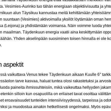
a. Vesimies-Aurinko tuo tähän energiaan objektiivisuutta ja yhte
elmikuun alun Täysikuu kannustaa meitä kehittämään yhteisöä
n suuntaan (Vesimies) aktivoimalla yksilöt löytämään oman hen
nsa (Leijona) ja yhdistämään voimansa. Näin voimme luoda yhte
n maailman. Täydenkuun energia vaatii aina keskittymään oppo
äähän. Yhden akselinpään suosiminen toisen hinnalla ei ole k
o.
 aspektit
ssä vaikuttava Venus tekee Täydenkuun aikaan Kuulle 6° tarkka
säolon tarve kasvaa, haluat tuntea olosi rakastetuksi ja arvos
luoda paineita ihmissuhteisiin, mikä vaikeuttaa hellyyden jakam
etenkin silloin kun osapuolilla on erilaiset tavat osoittaa välittä
t eroavaisuudet tunteiden intensiivisyydessä, tarpeissa ja odo
miksi ja muodostua ainakin hetkellisesti ongelmaksi. Myös epä