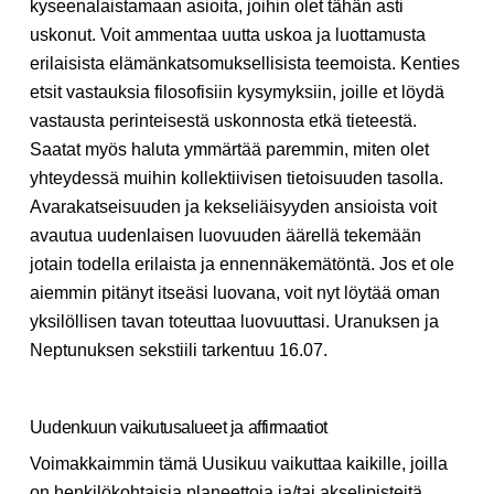
kyseenalaistamaan asioita, joihin olet tähän asti
uskonut. Voit ammentaa uutta uskoa ja luottamusta
erilaisista elämänkatsomuksellisista teemoista. Kenties
etsit vastauksia filosofisiin kysymyksiin, joille et löydä
vastausta perinteisestä uskonnosta etkä tieteestä.
Saatat myös haluta ymmärtää paremmin, miten olet
yhteydessä muihin kollektiivisen tietoisuuden tasolla.
Avarakatseisuuden ja kekseliäisyyden ansioista voit
avautua uudenlaisen luovuuden äärellä tekemään
jotain todella erilaista ja ennennäkemätöntä. Jos et ole
aiemmin pitänyt itseäsi luovana, voit nyt löytää oman
yksilöllisen tavan toteuttaa luovuuttasi. Uranuksen ja
Neptunuksen sekstiili tarkentuu 16.07.
Uudenkuun vaikutusalueet ja affirmaatiot
Voimakkaimmin tämä Uusikuu vaikuttaa kaikille, joilla
on henkilökohtaisia planeettoja ja/tai akselipisteitä