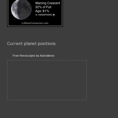
Current planet positions
Free Horoscopes by Astrodienst