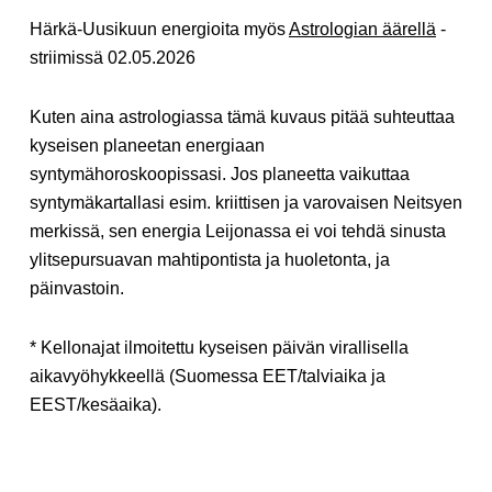
Härkä-Uusikuun energioita myös
Astrologian äärellä
-
striimissä 02.05.2026
Kuten aina astrologiassa tämä kuvaus pitää suhteuttaa
kyseisen planeetan energiaan
syntymähoroskoopissasi. Jos planeetta vaikuttaa
syntymäkartallasi esim. kriittisen ja varovaisen Neitsyen
merkissä, sen energia Leijonassa ei voi tehdä sinusta
ylitsepursuavan mahtipontista ja huoletonta, ja
päinvastoin.
* Kellonajat ilmoitettu kyseisen päivän virallisella
aikavyöhykkeellä (Suomessa EET/talviaika ja
EEST/kesäaika).