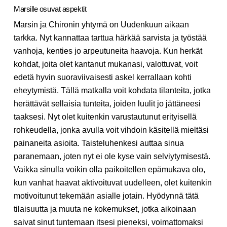
Marsille osuvat aspektit
Marsin ja Chironin yhtymä on Uudenkuun aikaan
tarkka. Nyt kannattaa tarttua härkää sarvista ja työstää
vanhoja, kenties jo arpeutuneita haavoja. Kun herkät
kohdat, joita olet kantanut mukanasi, valottuvat, voit
edetä hyvin suoraviivaisesti askel kerrallaan kohti
eheytymistä. Tällä matkalla voit kohdata tilanteita, jotka
herättävät sellaisia tunteita, joiden luulit jo jättäneesi
taaksesi. Nyt olet kuitenkin varustautunut erityisellä
rohkeudella, jonka avulla voit vihdoin käsitellä mieltäsi
painaneita asioita. Taisteluhenkesi auttaa sinua
paranemaan, joten nyt ei ole kyse vain selviytymisestä.
Vaikka sinulla voikin olla paikoitellen epämukava olo,
kun vanhat haavat aktivoituvat uudelleen, olet kuitenkin
motivoitunut tekemään asialle jotain. Hyödynnä tätä
tilaisuutta ja muuta ne kokemukset, jotka aikoinaan
saivat sinut tuntemaan itsesi pieneksi, voimattomaksi