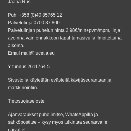
Jaana Rusi
Puh.
+358 (0)40 85765 12
Palvelulinja
0700 87 800
Palvelulinjan puhelun hinta 2,98€/min+pvm/mpm, linja
avoinna vain ennakkoon
tapahtumasivulla
ilmoitettuina
aikoina.
Email
mail@lucetia.eu
Y-tunnus 2611764-5
Sivustolla käytetään evästeitä kävijäseurantaan ja
markkinointiin.
Tietosuojaseloste
Ajanvaraukset puhelimitse, WhatsAppilla ja
sähköpostitse – kysy myös tulkintaa seuraavalle
päivälle!