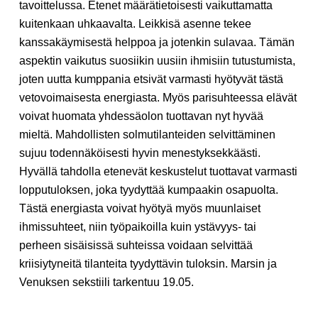
tavoittelussa. Etenet määrätietoisesti vaikuttamatta
kuitenkaan uhkaavalta. Leikkisä asenne tekee
kanssakäymisestä helppoa ja jotenkin sulavaa. Tämän
aspektin vaikutus suosiikin uusiin ihmisiin tutustumista,
joten uutta kumppania etsivät varmasti hyötyvät tästä
vetovoimaisesta energiasta. Myös parisuhteessa elävät
voivat huomata yhdessäolon tuottavan nyt hyvää
mieltä. Mahdollisten solmutilanteiden selvittäminen
sujuu todennäköisesti hyvin menestyksekkäästi.
Hyvällä tahdolla etenevät keskustelut tuottavat varmasti
lopputuloksen, joka tyydyttää kumpaakin osapuolta.
Tästä energiasta voivat hyötyä myös muunlaiset
ihmissuhteet, niin työpaikoilla kuin ystävyys- tai
perheen sisäisissä suhteissa voidaan selvittää
kriisiytyneitä tilanteita tyydyttävin tuloksin. Marsin ja
Venuksen sekstiili tarkentuu 19.05.