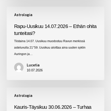
Rapu-
Astrologia
Uusikuu
14.07.2026
Rapu-Uusikuu 14.07.2026 – Ethän ohita
–
tunteitasi?
Ethän
Tiistaina 14.07. Uusikuu muodostuu Ravun merkissä
ohita
asteluvulla 21°59. Uusikuu aloittaa aina uuden syklin
tunteitasi?
Auringon ja…
Lucetia
10.07.2026
Kauris-
Astrologia
Täysikuu
30.06.2026
Kauris-Täysikuu 30.06.2026 – Turhaa
–