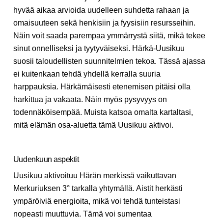
hyvää aikaa arvioida uudelleen suhdetta rahaan ja
omaisuuteen sekä henkisiin ja fyysisiin resursseihin.
Näin voit saada parempaa ymmärrystä siitä, mikä tekee
sinut onnelliseksi ja tyytyväiseksi. Härkä-Uusikuu
suosii taloudellisten suunnitelmien tekoa. Tässä ajassa
ei kuitenkaan tehdä yhdellä kerralla suuria
harppauksia. Härkämäisesti etenemisen pitäisi olla
harkittua ja vakaata. Näin myös pysyvyys on
todennäköisempää. Muista katsoa omalta kartaltasi,
mitä elämän osa-aluetta tämä Uusikuu aktivoi.
Uudenkuun aspektit
Uusikuu aktivoituu Härän merkissä vaikuttavan
Merkuriuksen 3° tarkalla yhtymällä. Aistit herkästi
ympäröiviä energioita, mikä voi tehdä tunteistasi
nopeasti muuttuvia. Tämä voi sumentaa