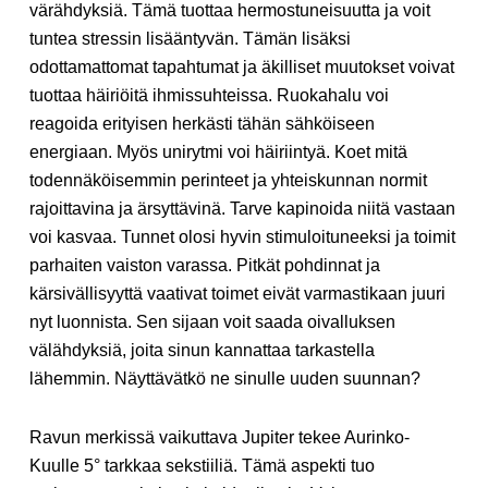
värähdyksiä. Tämä tuottaa hermostuneisuutta ja voit
tuntea stressin lisääntyvän. Tämän lisäksi
odottamattomat tapahtumat ja äkilliset muutokset voivat
tuottaa häiriöitä ihmissuhteissa. Ruokahalu voi
reagoida erityisen herkästi tähän sähköiseen
energiaan. Myös unirytmi voi häiriintyä. Koet mitä
todennäköisemmin perinteet ja yhteiskunnan normit
rajoittavina ja ärsyttävinä. Tarve kapinoida niitä vastaan
voi kasvaa. Tunnet olosi hyvin stimuloituneeksi ja toimit
parhaiten vaiston varassa. Pitkät pohdinnat ja
kärsivällisyyttä vaativat toimet eivät varmastikaan juuri
nyt luonnista. Sen sijaan voit saada oivalluksen
välähdyksiä, joita sinun kannattaa tarkastella
lähemmin. Näyttävätkö ne sinulle uuden suunnan?
Ravun merkissä vaikuttava Jupiter tekee Aurinko-
Kuulle 5° tarkkaa sekstiiliä. Tämä aspekti tuo