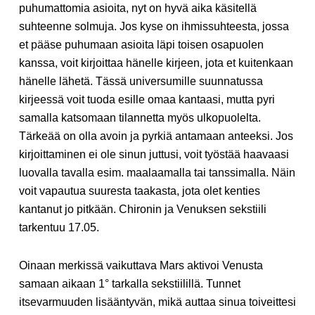
puhumattomia asioita, nyt on hyvä aika käsitellä
suhteenne solmuja. Jos kyse on ihmissuhteesta, jossa
et pääse puhumaan asioita läpi toisen osapuolen
kanssa, voit kirjoittaa hänelle kirjeen, jota et kuitenkaan
hänelle lähetä. Tässä universumille suunnatussa
kirjeessä voit tuoda esille omaa kantaasi, mutta pyri
samalla katsomaan tilannetta myös ulkopuolelta.
Tärkeää on olla avoin ja pyrkiä antamaan anteeksi. Jos
kirjoittaminen ei ole sinun juttusi, voit työstää haavaasi
luovalla tavalla esim. maalaamalla tai tanssimalla. Näin
voit vapautua suuresta taakasta, jota olet kenties
kantanut jo pitkään. Chironin ja Venuksen sekstiili
tarkentuu 17.05.
Oinaan merkissä vaikuttava Mars aktivoi Venusta
samaan aikaan 1° tarkalla sekstiilillä. Tunnet
itsevarmuuden lisääntyvän, mikä auttaa sinua toiveittesi