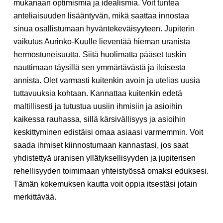
mukanaan optimismia ja idealismia. Voit tuntea
anteliaisuuden lisääntyvän, mikä saattaa innostaa
sinua osallistumaan hyväntekeväisyyteen. Jupiterin
vaikutus Aurinko-Kuulle lieventää hieman uranista
hermostuneisuutta. Siitä huolimatta pääset tuskin
nauttimaan täysillä sen ymmärtävästä ja iloisesta
annista. Olet varmasti kuitenkin avoin ja utelias uusia
tuttavuuksia kohtaan. Kannattaa kuitenkin edetä
maltillisesti ja tutustua uusiin ihmisiin ja asioihin
kaikessa rauhassa, sillä kärsivällisyys ja asioihin
keskittyminen edistäisi omaa asiaasi varmemmin. Voit
saada ihmiset kiinnostumaan kannastasi, jos saat
yhdistettyä uranisen yllätyksellisyyden ja jupiterisen
rehellisyyden toimimaan yhteistyössä omaksi eduksesi.
Tämän kokemuksen kautta voit oppia itsestäsi jotain
merkittävää.