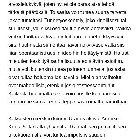
arvostelukykyä, joten nyt ei ole paras aika tehdä
tärkeitä päätöksiä. Toisaalta voit tuntea suurta tarvetta
jakaa tunteitasi. Tunnetyöskentely, joko kirjallisesti tai
suullisesti, voi siksi osoittautua hyvin antoisaksi. Vaikka
voitkin luottaa vahvaan intuitioon, tunneherkkyys voi
siitä huolimatta sumentaa havaintokykyäsi. Vältä siis
liian spontaanisti uusiin ideoihin heittäytymistä. Haluat
mieluiten keskittyä rauhallisuutta edistäviin asioihin,
mutta voit kuitenkin tuntea paineen tunnetta, jos asiat
eivät rullaa haluamallasi tavalla. Mielialan vaihtelut
ovat mahdollisia, etenkin jos olet stressaantunut.
Kaikesta huolimatta olet avoin uusille kohtaamisille,
kunhan ne saavat edetä leppoisasti omalla painollaan.
Kaksosten merkkiin kiirinyt Uranus aktivoi Aurinko-
Kuuta 5° tarkalla yhtymällä. Rauhallisen ja maltillisen
ulkokuoren alla voit tuntea impulsiivisuuden