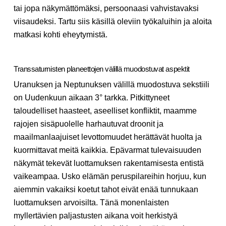
tai jopa näkymättömäksi, persoonaasi vahvistavaksi
viisaudeksi. Tartu siis käsillä oleviin työkaluihin ja aloita
matkasi kohti eheytymistä.
Transsaturnisten planeettojen välillä muodostuvat aspektit
Uranuksen ja Neptunuksen välillä muodostuva sekstiili
on Uudenkuun aikaan 3° tarkka. Pitkittyneet
taloudelliset haasteet, aseelliset konfliktit, maamme
rajojen sisäpuolelle harhautuvat droonit ja
maailmanlaajuiset levottomuudet herättävät huolta ja
kuormittavat meitä kaikkia. Epävarmat tulevaisuuden
näkymät tekevät luottamuksen rakentamisesta entistä
vaikeampaa. Usko elämän peruspilareihin horjuu, kun
aiemmin vakaiksi koetut tahot eivät enää tunnukaan
luottamuksen arvoisilta. Tänä monenlaisten
myllertävien paljastusten aikana voit herkistyä