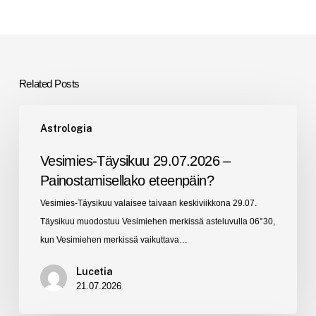
Related Posts
Vesimies-
Astrologia
Täysikuu
29.07.2026
Vesimies-Täysikuu 29.07.2026 –
–
Painostamisellako eteenpäin?
Painostamisellako
Vesimies-Täysikuu valaisee taivaan keskiviikkona 29.07.
eteenpäin?
Täysikuu muodostuu Vesimiehen merkissä asteluvulla 06°30,
kun Vesimiehen merkissä vaikuttava…
Lucetia
21.07.2026