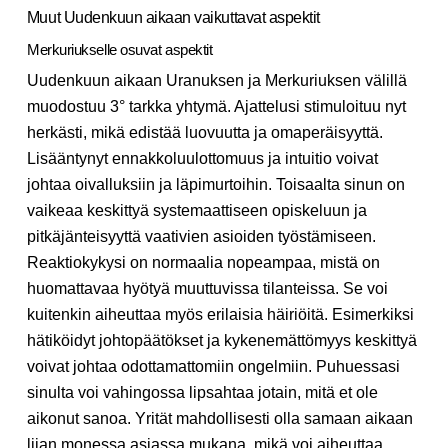
Muut Uudenkuun aikaan vaikuttavat aspektit
Merkuriukselle osuvat aspektit
Uudenkuun aikaan Uranuksen ja Merkuriuksen välillä
muodostuu 3° tarkka yhtymä. Ajattelusi stimuloituu nyt
herkästi, mikä edistää luovuutta ja omaperäisyyttä.
Lisääntynyt ennakkoluulottomuus ja intuitio voivat
johtaa oivalluksiin ja läpimurtoihin. Toisaalta sinun on
vaikeaa keskittyä systemaattiseen opiskeluun ja
pitkäjänteisyyttä vaativien asioiden työstämiseen.
Reaktiokykysi on normaalia nopeampaa, mistä on
huomattavaa hyötyä muuttuvissa tilanteissa. Se voi
kuitenkin aiheuttaa myös erilaisia häiriöitä. Esimerkiksi
hätiköidyt johtopäätökset ja kykenemättömyys keskittyä
voivat johtaa odottamattomiin ongelmiin. Puhuessasi
sinulta voi vahingossa lipsahtaa jotain, mitä et ole
aikonut sanoa. Yrität mahdollisesti olla samaan aikaan
liian monessa asiassa mukana, mikä voi aiheuttaa