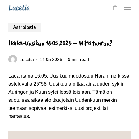
Skip
Menu
to
main
Astrologia
content
Härkä-Uusikuu 16.05.2026 – Miltä tuntuu?
Lucetia
14.05.2026
9 min read
Lauantaina 16.05. Uusikuu muodostuu Härän merkissä
asteluvulla 25°58. Uusikuu aloittaa aina uuden syklin
Auringon ja Kuun syleillessä toisiaan. Tämä on
suotuisaa aikaa aloittaa jotain Uudenkuun merkin
teemaan sopivaa, esimerkiksi uusi projekti tai
harrastus.